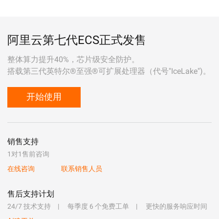
阿里云第七代ECS正式发售
整体算力提升40%，芯片级安全防护。
搭载第三代英特尔®至强®可扩展处理器（代号"IceLake")。
开始使用
销售支持
1对1售前咨询
在线咨询
联系销售人员
售后支持计划
24/7 技术支持
每季度 6 个免费工单
更快的服务响应时间