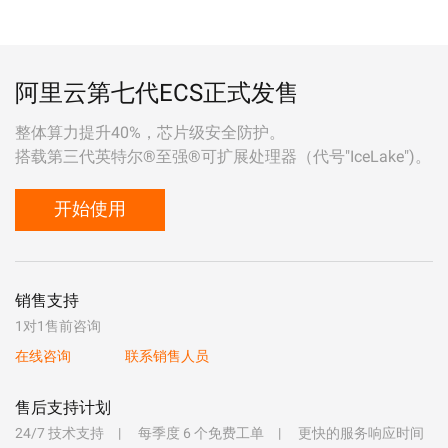
阿里云第七代ECS正式发售
整体算力提升40%，芯片级安全防护。
搭载第三代英特尔®至强®可扩展处理器（代号"IceLake")。
开始使用
销售支持
1对1售前咨询
在线咨询
联系销售人员
售后支持计划
24/7 技术支持
每季度 6 个免费工单
更快的服务响应时间