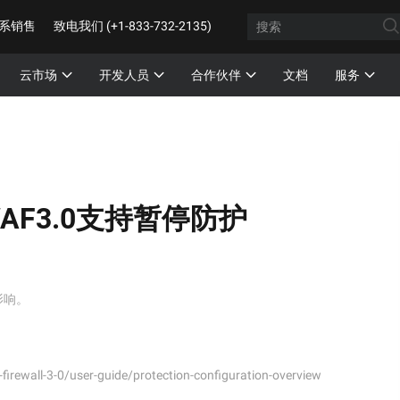
系销售
致电我们 (+1-833-732-2135)
云市场
开发人员
合作伙伴
文档
服务
AF3.0支持暂停防护
影响。
irewall-3-0/user-guide/protection-configuration-overview