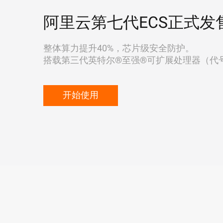
阿里云第七代ECS正式发
整体算力提升40%，芯片级安全防护。
搭载第三代英特尔®至强®可扩展处理器（代号"Ic
开始使用