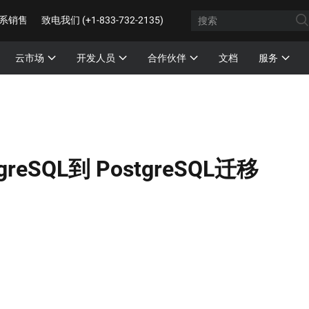
系销售
致电我们 (+1-833-732-2135)
云市场
开发人员
合作伙伴
文档
服务
tgreSQL到 PostgreSQL迁移