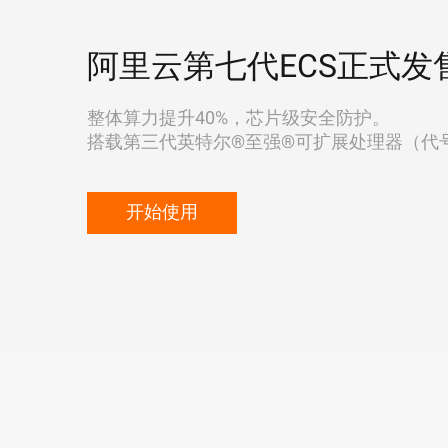
阿里云第七代ECS正式发
整体算力提升40%，芯片级安全防护。
搭载第三代英特尔®至强®可扩展处理器（代号"Ic
开始使用