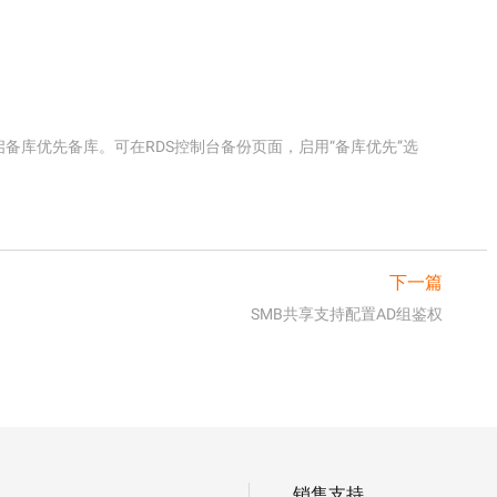
支持开启备库优先备库。可在RDS控制台备份页面，启用“备库优先”选
下一篇
SMB共享支持配置AD组鉴权
销售支持