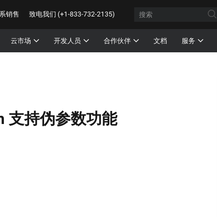
系销售
致电我们 (+1-833-732-2135)
云市场
开发人员
合作伙伴
文档
服务
orm 支持伪参数功能