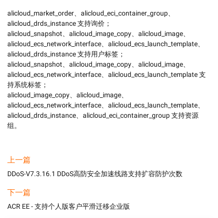
alicloud_market_order、alicloud_eci_container_group、
alicloud_drds_instance 支持询价；

alicloud_snapshot、alicloud_image_copy、alicloud_image、
alicloud_ecs_network_interface、alicloud_ecs_launch_template、
alicloud_drds_instance 支持用户标签；

alicloud_snapshot、alicloud_image_copy、alicloud_image、
alicloud_ecs_network_interface、alicloud_ecs_launch_template 支
持系统标签；

alicloud_image_copy、alicloud_image、
alicloud_ecs_network_interface、alicloud_ecs_launch_template、
alicloud_drds_instance、alicloud_eci_container_group 支持资源
组。
上一篇
DDoS-V7.3.16.1 DDoS高防安全加速线路支持扩容防护次数
下一篇
ACR EE - 支持个人版客户平滑迁移企业版