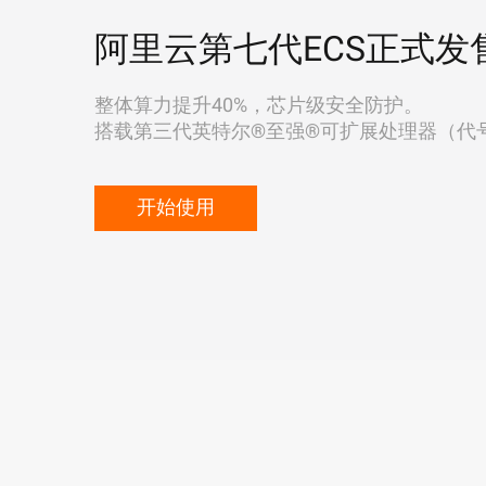
阿里云第七代ECS正式发
整体算力提升40%，芯片级安全防护。
搭载第三代英特尔®至强®可扩展处理器（代号"Ic
开始使用