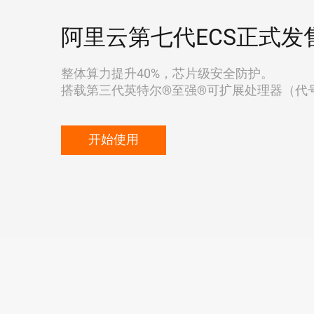
阿里云第七代ECS正式发
整体算力提升40%，芯片级安全防护。
搭载第三代英特尔®至强®可扩展处理器（代号"Ic
开始使用