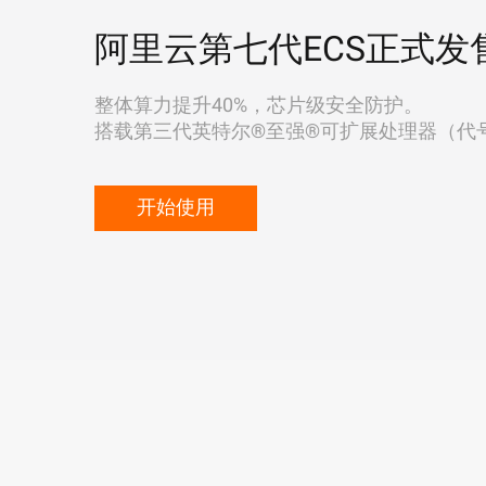
阿里云第七代ECS正式发
整体算力提升40%，芯片级安全防护。
搭载第三代英特尔®至强®可扩展处理器（代号"Ic
开始使用