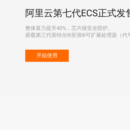
阿里云第七代ECS正式发
整体算力提升40%，芯片级安全防护。
搭载第三代英特尔®至强®可扩展处理器（代号"Ic
开始使用