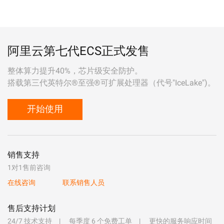
阿里云第七代ECS正式发售
整体算力提升40%，芯片级安全防护。
搭载第三代英特尔®至强®可扩展处理器（代号"IceLake")。
开始使用
销售支持
1对1售前咨询
在线咨询
联系销售人员
售后支持计划
24/7 技术支持
每季度 6 个免费工单
更快的服务响应时间