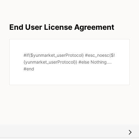
End User License Agreement
#if($yunmarket_userProtocol) #esc_noesc($!
{yunmarket_userProtocol}) #else Nothing....
#end