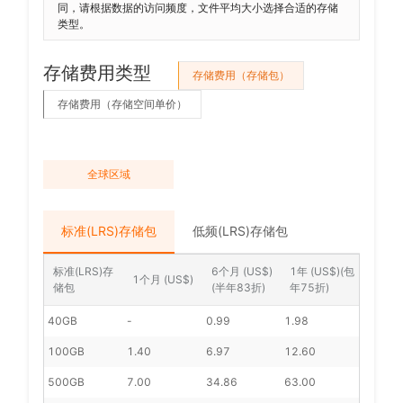
同，请根据数据的访问频度，文件平均大小选择合适的存储
类型。
存储费用类型
存储费用（存储包）
存储费用（存储空间单价）
全球区域
亚
欧
标准(LRS)存储包
低频(LRS)存储包
中
标准(LRS)存
6个月 (US$)
1年 (US$)(包
1个月 (US$)
储包
(半年83折)
年75折)
40GB
-
0.99
1.98
100GB
1.40
6.97
12.60
500GB
7.00
34.86
63.00