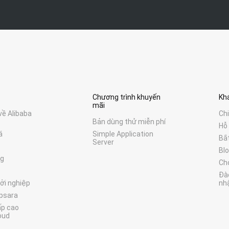
Chương trình khuyến
Kh
mãi
 về Alibaba
Ch
Bản dùng thử miễn phí
Hỗ 
á
Simple Application
Bắ
Server
Bl
ng
Ch
Đà
ởi nghiệp
nh
Apsara
ấp cao
oud