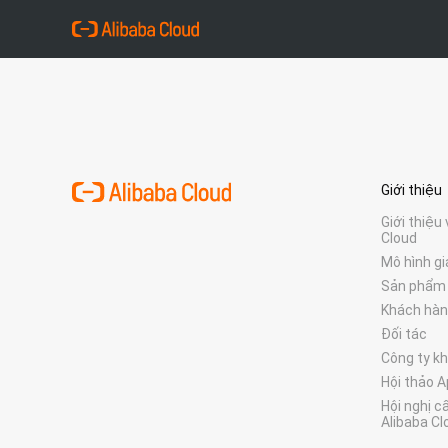
Giới thiệu
Giới thiệu
Cloud
Mô hình gi
Sản phẩm
Khách hà
Đối tác
Công ty kh
Hội thảo 
Hội nghị c
Alibaba Cl