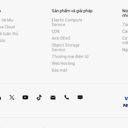
n
Sản phẩm và giải pháp
Nộ
nh
tài liệu
Elastic Compute
Service
Tài
ba Cloud
CDN
Cá
à tuân thủ
Anti-DDoS
Cơ
tức
m
Object Storage
Service
Ng
Thương mại điện tử
Web Hosting
Bảo mật