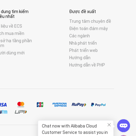
i dung tìm kiếm
Được đề xuất
iều nhất
Trung tâm chuyên đề
 liệu về ECS
Điện toán đám mây
ch mua miền
Các ngành
 sở hạ tầng phần
Nhà phát triển
ềm
Phát triển web
ười dùng mới
Hướng dẫn
Hướng dẫn về PHP
Chat now with
Alibaba Cloud
Customer Service
to assist you in