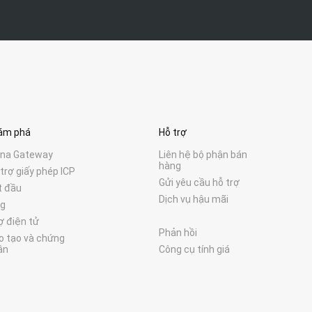
ám phá
Hỗ trợ
ina Gateway
Liên hệ bộ phận bán
hàng
trợ giấy phép ICP
Gửi yêu cầu hỗ trợ
t đầu
Dịch vụ hậu mãi
og
ợ điện tử
Phản hồi
o tạo và chứng
ận
Công cụ tính giá