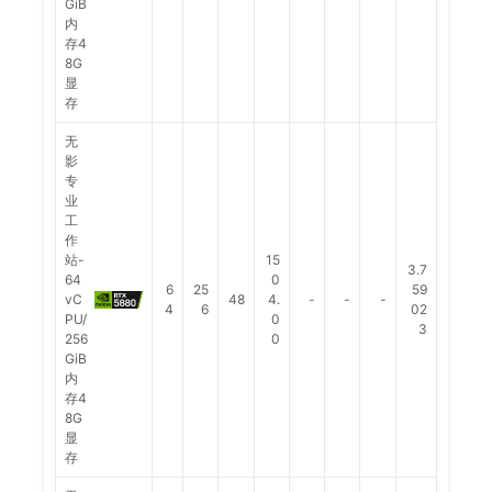
GiB
内
存4
8G
显
存
无
影
专
业
工
作
站-
15
3.7
64
0
6
25
59
vC
48
4.
-
-
-
4
6
02
PU/
0
3
256
0
GiB
内
存4
8G
显
存