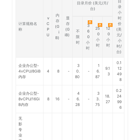
目
目录月价 (美元/月/
录
台)
小
内
v
显
时
存
惠
计算规格名
C
存
价
惠
惠
3
(G
25
12
称
P
(G
(美
不
6
i
0
0
U
iB)
元/
限
0
B)
小
小
小
时
小
时
时
时/
时
台)
0.1
企业办公型-
3
1
9.1
12
4vCPU/8GiB
4
8
-
0.
-
6.
3
49
内存
80
87
8
0.2
企业办公型-
4
3
18.
24
8vCPU/16Gi
8
16
-
6.
-
3.
27
99
B内存
28
75
6
无
影
专
业