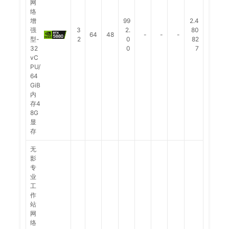
网
络
增
99
2.4
强
3
2.
80
64
48
-
-
-
型-
2
0
82
32
0
7
vC
PU/
64
GiB
内
存4
8G
显
存
无
影
专
业
工
作
站
网
络