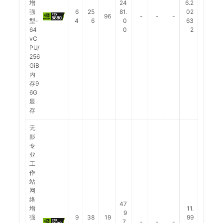
增
24
6.2
强
6
25
81.
02
96
-
-
-
型-
4
6
0
63
64
0
2
vC
PU/
256
GiB
内
存9
6G
显
存
无
影
专
业
工
作
站
网
络
47
增
11.
9
强
9
38
19
99
7.
-
-
-