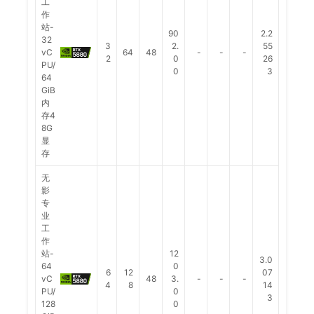
工
作
站-
90
2.2
32
3
2.
55
vC
64
48
-
-
-
2
0
26
PU/
0
3
64
GiB
内
存4
8G
显
存
无
影
专
业
工
作
站-
12
3.0
64
0
6
12
07
vC
48
3.
-
-
-
4
8
14
PU/
0
3
128
0