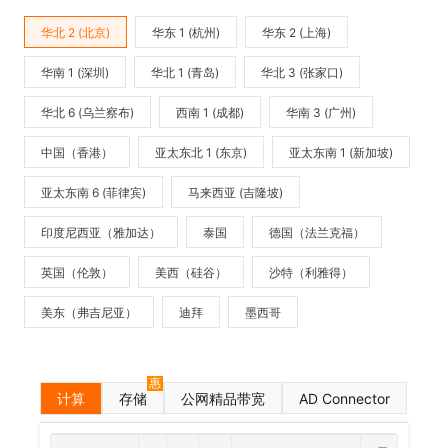
华北 2 (北京)
华东 1 (杭州)
华东 2 (上海)
华南 1 (深圳)
华北 1 (青岛)
华北 3 (张家口)
华北 6 (乌兰察布)
西南 1 (成都)
华南 3 (广州)
中国（香港）
亚太东北 1 (东京)
亚太东南 1 (新加坡)
亚太东南 6 (菲律宾)
马来西亚 (吉隆坡)
印度尼西亚（雅加达）
泰国
德国（法兰克福）
英国（伦敦）
美西（硅谷）
沙特（利雅得）
美东（弗吉尼亚）
迪拜
墨西哥
惠
计算
存储
公网精品带宽
AD Connector