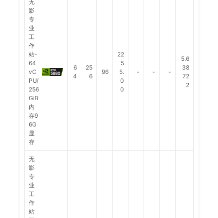
无
影
专
业
工
作
站-
22
5.6
64
5
6
25
38
vC
96
5.
-
-
-
4
6
72
PU/
0
2
256
0
GiB
内
存9
6G
显
存
无
影
专
业
工
作
站