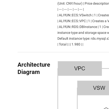
(Unit: CNY/hour) | Price description
เครื่องมือสำหรับนักพัฒนา
| --- | --- | --- | --- | --- |
| ALIYUN::ECS::VSwitch | 1 | Creates
การโยกย้ายและการจัดการ
| ALIYUN::ECS::VPC | 1 | Creates a V
O&M
| ALIYUN::RDS::DBInstance | 1 | Cre
instance type and storage space wil
Apsara Stack
Default instance type: rds.mysql.s
| Total | | | 1.980 | |
Architecture
Diagram