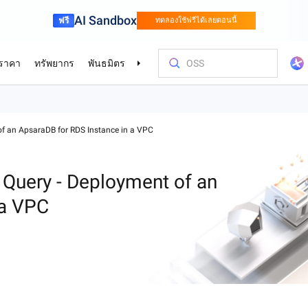
AI Sandbox
ฟรี
ทดลองใช้ฟรีได้เลยตอนนี้
ราคา
ทรัพยากร
พันธมิตร
สนับสนุน
baba Cloud
ือ
ค
การระดับมืออาชีพ
บริการด้านการเงิน
เกม
ลูกค้าและข้
ใช้ต้นทุนอย่
การฝึกอบร
หาพันธมิต
ติดต่อเรา
del Studio
ลองใช้โ
f an ApsaraDB for RDS Instance in a VPC
สาหกรรมยาน
สร้างสรรค์สิ่งใหม่ๆ ได้เร็วขึ้นด้วย Alibaba
ขยายเกมของคุณ
ารแข่งขันด้วย
Cloud
บริการโมเดลขนาดใหญ่ระดับองค์กรและแพลตฟอร์มการพัฒนาแอปพลิเคชัน
พร้อมระดับโลก
รองรับการ
r (SAS)
Asia Accelerator
ตัวเลือกราคา
บล็อก
ตลาดกลาง Alibaba Cloud
เชื่อมต่อกับเรา
Alibaba Cloud Model Studio
โอลิมปิกเกมส์
ย้ายขึ้นคลาว
Alibaba Clou
ศูนย์รวมพันธม
เชื่อมต่อกับเรา
Elastic Com
นด้วย AI
ากได้ในทันทีและ
ีตามการใช้
่พบบ่อย
ขยายโซลูชัน AI
าญในการออกแบบ
เร่งความสำเร็จในเอเชียด้วย Alibaba Cloud
ใช้ประโยชน์สูงสุดจาก Alibaba Cloud พร้อม
ข้อมูลเชิงลึกล่าสุดเกี่ยวกับคลาวด์และแนว
สำรวจโซลูชันที่พร้อมใช้งานจากพันธมิตร
แชร์ข้อเสนอแนะของคุณและช่วยเรา
เสริมแกร่งให้กับเส้นทางการใช้งาน AI ของ
Alibaba Cloud 
ประสิทธิภาพสูง 
สั่งสมทักษะเกี
หาหุ้นส่วนที่เห
แชร์ข้อเสนอแ
โฮสต์เว็บไซ
กีฬา
Supply Chain
Query - Deployment of an
ุณ
ลอดระยะเวลา
ตัวเลือกราคาที่ยืดหยุ่น
โน้มนักพัฒนา
และ ISV ของเรา
ปรับปรุง Alibaba Cloud
คุณได้อย่างง่ายดายด้วยโมเดล GenAI ชั้นนำ
เกมส์ด้วยเทคโน
ด้วยการฝึกอบรม
ปรับปรุง Aliba
งานขององค์กรไ
์เฉพาะบุคคล
แปลงอุตสาหกรรมกีฬาให้เป็นแบบดิจิทัลด้วย
ขับเคลื่อนซัพพ
Go Global
ศูนย์โปรโมชั
ในอุตสาหกรรม
AI
 a VPC
รกิจค้าปลีกด้วย
เทคโนโลยีอัจฉริยะ
ชาญฉลาด มีประส
bernetes (ACK)
เอกสารทางเทคนิค
Platform for AI (PAI)
กรณีศึกษา
ติดต่อฝ่ายขาย
Elastic IP A
ูมิภาคที่มีการ
่น่าเชื่อถือ
ประโยชน์จากพันธมิตรระดับโลกของเรา
ปลดล็อกข้อเสน
ิเคชันที่มีการ
ว่า 80 รายการ
ึงตลาด และการ
บทุกระดับขั้น
การวิจัยที่สำรวจวิธีการและเหตุผลที่อยู่เบื้อง
ดำเนินงานด้านวิศวกรรมแบบครบวงจร
เรียนรู้วิธีที่
Alibaba Cloud
พูดคุยกับผู้เช
จัดการ IP สา
HappyHorse-1.0-T2V
Qwen3.6-Plus
ศูนย์ความไว้วางใจ
้นฐาน
านะพันธมิตร
องค์กร
หลังเทคโนโลยีของเรา
บน Alibaba Cl
เสนอราคาที่กำ
ปรับปรุงคุณภ
ารเขียนโค้ดและ
การสร้างสรรค์ภาพยนตร์ รายละเอียดแบบ
เนทีฟหลายรูปแ
Certificate Management Service
การ
เฉพาะ
เพิ่มศักยภาพให้องค์กรด้วยโครงสร้างพื้น
ไดนามิกที่ดีที่สุด
การเขียนโค้ดด้
(Original SSL Certificate)
รายงานจากนัก
Object Stor
บริการอยู่เคียง
ที่ขับเคลื่อน
ฐานระบบคลาวด์ที่ปลอดภัย ตรงตาม
ิจของคุณ ด้วย
มาตรฐาน และได้รับความไว้วางใจทั่วโลก
สร้างการเชื่อมต่อที่ปลอดภัยและมั่นคง
เรียนรู้สิ่งที่บ
จัดเก็บข้อม
Wan2.7-T2V
Qwen3-VL-Pl
สำรองข้อมูล
ระหว่างเว็บไซต์และผู้ใช้ของคุณ
พูดถึง Alibaba
และเข้าถึงได้ท
 สวยงาม สมจริง
T2V ความคมชัดสูง ระยะเวลา 15 วินาที
VL เนทีฟ การใช้