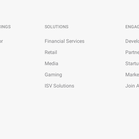
CINGS
SOLUTIONS
ENGA
or
Financial Services
Devel
Retail
Partn
Media
Start
Gaming
Marke
ISV Solutions
Join 