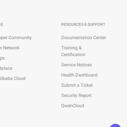
GE
RESOURCES & SUPPORT
oper Community
Documentation Center
er Network
Training &
Certification
ups
Service Notices
tplace
Health Dashboard
Alibaba Cloud
Submit a Ticket
Security Report
QwenCloud