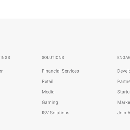
CINGS
SOLUTIONS
ENGA
or
Financial Services
Devel
Retail
Partn
Media
Start
Gaming
Marke
ISV Solutions
Join 