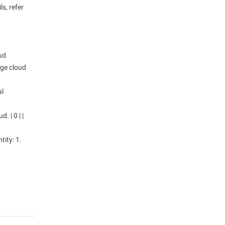
ls, refer
ud
age cloud
al
 | 0 | |
tity: 1.