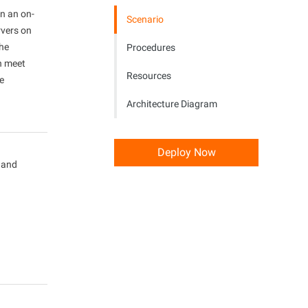
อในบริบท 1 ล้านรูปแบบ
ข้อความจำนวนมหาศาล การทำตามพร
Alibaba Cloud อะคาเดมี: ฝึก
n an on-
อมต์อย่างแม่นยำ
Scenario
ทั้งด้านธุรกิจและเทคโนโลยี
rvers on
the
Procedures
an meet
Resources
e
Architecture Diagram
้งาน AI
แผนประหยัด AI
Hot
Deploy Now
มเดล ประหยัดครั้งใหญ่ด้วย
ข้อเสนอจำกัดเวลา! ประหยัดค่า AI สูงสุด
 and
กแบบคงที่
47% ตามการใช้งานของคุณ
 AI
การสร้างรูปภาพด้วย AI
ตวิดีโอระดับมืออาชีพของ
ชุดโปรแกรมครีเอทีฟที่ครบครันสำหรับการ
ang 2.6.
เขียนคำโฆษณา การสร้างรูปภาพ และการ
ออกแบบโปสเตอร์