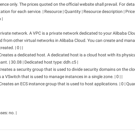
ของคุณ
ence only. The prices quoted on the official website shall prevail. For detai
tion for each service. | Resource | Quantity | Resource description | Price
 |
 private network. A VPC is a private network dedicated to your Alibaba Clo
ted from other virtual networks in Alibaba Cloud. You can create and man
ated. | 0 | |
Creates a dedicated host. A dedicated host is a cloud host with its physic
ant. | 30.08 | Dedicated host type: ddh.c5 |
reates a security group that is used to divide security domains on the cloud.
 a VSwitch that is used to manage instances in a single zone. | 0 | |
Creates an ECS instance group that is used to host applications. | 0 | Quan
ses: no. |