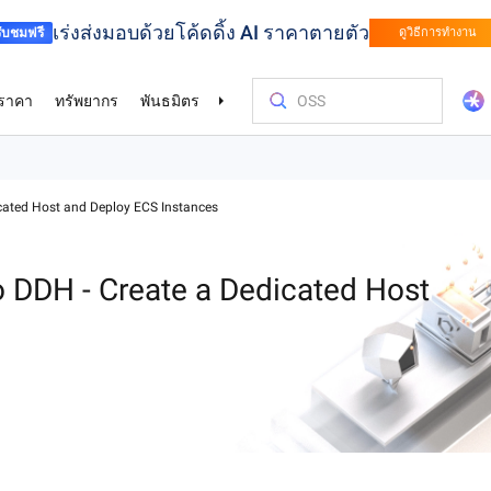
เร่งส่งมอบด้วยโค้ดดิ้ง AI ราคาตายตัว
รับชมฟรี
ดูวิธีการทำงาน
ราคา
ทรัพยากร
พันธมิตร
สนับสนุน
baba Cloud
ือ
ค
การระดับมืออาชีพ
บริการด้านการเงิน
เกม
ลูกค้าและข้
ใช้ต้นทุนอย่
การฝึกอบร
หาพันธมิต
ติดต่อเรา
del Studio
ลองใช้โ
cated Host and Deploy ECS Instances
สาหกรรมยาน
สร้างสรรค์สิ่งใหม่ๆ ได้เร็วขึ้นด้วย Alibaba
ขยายเกมของคุณ
ารแข่งขันด้วย
Cloud
บริการโมเดลขนาดใหญ่ระดับองค์กรและแพลตฟอร์มการพัฒนาแอปพลิเคชัน
พร้อมระดับโลก
รองรับการ
r (SAS)
Asia Accelerator
ตัวเลือกราคา
บล็อก
ตลาดกลาง Alibaba Cloud
เชื่อมต่อกับเรา
Alibaba Cloud Model Studio
โอลิมปิกเกมส์
ย้ายขึ้นคลาว
Alibaba Clou
ศูนย์รวมพันธม
เชื่อมต่อกับเรา
Elastic Com
นด้วย AI
ากได้ในทันทีและ
ีตามการใช้
่พบบ่อย
ขยายโซลูชัน AI
าญในการออกแบบ
เร่งความสำเร็จในเอเชียด้วย Alibaba Cloud
ใช้ประโยชน์สูงสุดจาก Alibaba Cloud พร้อม
ข้อมูลเชิงลึกล่าสุดเกี่ยวกับคลาวด์และแนว
สำรวจโซลูชันที่พร้อมใช้งานจากพันธมิตร
แชร์ข้อเสนอแนะของคุณและช่วยเรา
เสริมแกร่งให้กับเส้นทางการใช้งาน AI ของ
Alibaba Cloud 
ประสิทธิภาพสูง 
สั่งสมทักษะเกี
หาหุ้นส่วนที่เห
แชร์ข้อเสนอแ
โฮสต์เว็บไซ
กีฬา
Supply Chain
 DDH - Create a Dedicated Host
ุณ
ลอดระยะเวลา
ตัวเลือกราคาที่ยืดหยุ่น
โน้มนักพัฒนา
และ ISV ของเรา
ปรับปรุง Alibaba Cloud
คุณได้อย่างง่ายดายด้วยโมเดล GenAI ชั้นนำ
เกมส์ด้วยเทคโน
ด้วยการฝึกอบรม
ปรับปรุง Aliba
งานขององค์กรไ
์เฉพาะบุคคล
แปลงอุตสาหกรรมกีฬาให้เป็นแบบดิจิทัลด้วย
ขับเคลื่อนซัพพ
Go Global
ศูนย์โปรโมชั
ในอุตสาหกรรม
AI
รกิจค้าปลีกด้วย
เทคโนโลยีอัจฉริยะ
ชาญฉลาด มีประส
bernetes (ACK)
เอกสารทางเทคนิค
Platform for AI (PAI)
กรณีศึกษา
ติดต่อฝ่ายขาย
Elastic IP A
ูมิภาคที่มีการ
่น่าเชื่อถือ
ประโยชน์จากพันธมิตรระดับโลกของเรา
ปลดล็อกข้อเสน
ิเคชันที่มีการ
ว่า 80 รายการ
ึงตลาด และการ
บทุกระดับขั้น
การวิจัยที่สำรวจวิธีการและเหตุผลที่อยู่เบื้อง
ดำเนินงานด้านวิศวกรรมแบบครบวงจร
เรียนรู้วิธีที่
Alibaba Cloud
พูดคุยกับผู้เช
จัดการ IP สา
HappyHorse-1.0-T2V
Qwen3.6-Plus
ศูนย์ความไว้วางใจ
้นฐาน
านะพันธมิตร
องค์กร
หลังเทคโนโลยีของเรา
บน Alibaba Cl
เสนอราคาที่กำ
ปรับปรุงคุณภ
ารเขียนโค้ดและ
การสร้างสรรค์ภาพยนตร์ รายละเอียดแบบ
เนทีฟหลายรูปแ
Certificate Management Service
การ
เฉพาะ
เพิ่มศักยภาพให้องค์กรด้วยโครงสร้างพื้น
ไดนามิกที่ดีที่สุด
การเขียนโค้ดด้
(Original SSL Certificate)
รายงานจากนัก
Object Stor
บริการอยู่เคียง
ที่ขับเคลื่อน
ฐานระบบคลาวด์ที่ปลอดภัย ตรงตาม
ิจของคุณ ด้วย
มาตรฐาน และได้รับความไว้วางใจทั่วโลก
สร้างการเชื่อมต่อที่ปลอดภัยและมั่นคง
เรียนรู้สิ่งที่บ
จัดเก็บข้อม
Wan2.7-T2V
Qwen3-VL-Pl
สำรองข้อมูล
ระหว่างเว็บไซต์และผู้ใช้ของคุณ
พูดถึง Alibaba
และเข้าถึงได้ท
 สวยงาม สมจริง
T2V ความคมชัดสูง ระยะเวลา 15 วินาที
VL เนทีฟ การใช้