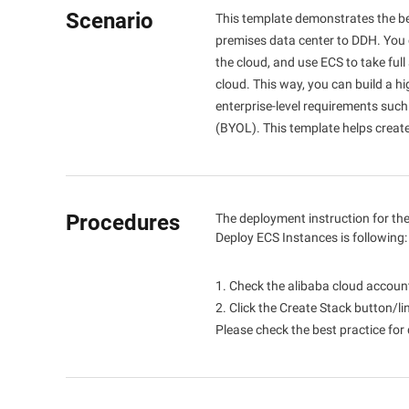
Domain Names and Webs
Scenario
This template demonstrates the be
Wan2.7-I2V
โดเมนที่สมบูรณ์แบบสำหรับ
ความปลอดภัยและการกำกับ
ระบบเครือข่ายและ CDN
I2V ภาพยนตร์ที่มีความลึก
premises data center to DDH. You 
ดูแลการปฏิบัติตามกฎ
สร้างอารมณ์ร่วม
the cloud, and use ECS to take full
การรักษาความปลอดภัย
ระเบียบ
cloud. This way, you can build a h
enterprise-level requirements suc
มิดเดิลแวร์
ข้อมูลและการวิเคราะห์
(BYOL). This template helps creat
ฐานข้อมูล
แอปพลิเคชัน GenAI
บริการองค์กรและ
แอปพลิเคชัน
การประมวลผลเชิงวิเคราะห์
Qoder
ผู้ช่วยการเขียนโค้ดอัจฉริยะ
การย้ายข้อมูลมาที่คลาวด์
บริการสื่อ
Procedures
The deployment instruction for th
สำหรับการปรับใช้เฉพาะองค
Deploy ECS Instances is following:
คลาว์เนทีฟ
บริการระดับองค์กรและการ
Qoder CN
สื่อสารบนคลาวด์
คลาวด์แบบไฮบริด
ผู้ช่วยการเขียนโค้ดที่ขับเคลื่
1. Check the alibaba cloud accoun
ช่วยเพิ่มประสิทธิภาพการท
2. Click the Create Stack button/li
Domain Names and
โซลูชัน SMB
พัฒนาด้วยการเติมโค้ดให้สม
Please check the best practice for 
Websites
อัจฉริยะ แชท AI การแก้ไข
ระบบการทำงานอัตโนมัติ
การประมวลผลผู้ใช้ปลายทาง
Serverless