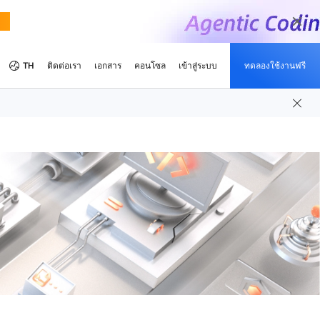
TH
ติดต่อเรา
เอกสาร
คอนโซล
เข้าสู่ระบบ
ทดลองใช้งานฟรี
อมูลเชิงลึก
างคุ้มค่า
มและการรับรอง
ร
สื่อและความบันเทิง
มีอะไรใหม่
ศูนย์กลางนักพัฒนา
เป็นคู่หูกัน
โปรแกรมที่แนะนำ
มเดลภาพ
อย่างรวดเร็วด้วยความ
เตรียมคอนเทนต์ของคุณให้พร้อมสำหรับ
ทำความเข้าใจรูปภาพ การสร้างรูปภาพ และการสร้างวิดีโอ
ตลาดสื่อในปัจจุบันบนเส้นทางแห่งสื่อดิจิทัล
ด์และประหยัด
d Academy
ิตร
pute Service (ECS)
กิจกรรมและสัมมนาผ่านเว็บ
ศูนย์รวมโครงการ Alibaba Cloud
เครือข่ายพันธมิตร
ลองใช้ฟรี: 80+ ผลิตภัณฑ์ รับ
ให้การสนับสนุนโอลิมปิก
ในราคาที่ต่ำกว่า.
่ยวกับคลาวด์และรับการรับรอง
มาะได้อย่างรวดเร็ว
นะของคุณและช่วยเรา
ต์ของคุณและขยายขนาดภาระ
เข้าถึงกิจกรรมที่จะเกิดขึ้นและที่สะดวกเข้า
สำรวจโครงการในโลกแห่งความเป็นจริงที่
พอร์ทัลพันธมิตรสำหรับ Alibaba Cloud
1 ล้านโทเค็นต่อโมเดล
โลยีคลาวด์ที่ขับเคลื่อนด้วย
ที่นำโดยผู้เชี่ยวชาญ
ba Cloud
ด้ทุกที่
ร่วมอย่างรวดเร็ว
สร้างโดยนักพัฒนาที่ใช้แพลตฟอร์มของเรา
Channel, เทคโนโลยี, พันธมิตร MSP และ
ลายเชนของคุณด้วยโซลูชันที่
น
โครงการพันธมิตรอื่นๆ
ตามทันผลิตภัณฑ์นวัตกรรม
ิทธิภาพ และเชื่อถือได้
ddress (EIP)
อัปเดตผลิตภัณฑ์และคุณสมบัติ
สุดยอดนักพัฒนาของเรา
อและโปรโมชันล่าสุดของ
ลูกค้าปรับขนาดธุรกิจของพวกเขา
ี่ยวชาญด้านการขายและรับใบ
ธารณะของคุณอย่างอิสระเพื่อ
รับทราบข่าวสารการเปลี่ยนแปลงล่าสุดที่เกิด
ฉลองให้กับนักพัฒนาที่เป็นผู้นำ สร้าง และ
Qwen3.7-Plus
oud
หนดให้ธุรกิจของคุณโดย
าพเครือข่ายอินเทอร์เน็ต
ขึ้นกับบริการ Alibaba Cloud
เป็นแรงบันดาลใจให้กับชุมชนของเรา
รับดีล Latest Alibaba Cloud
บบ บริบท 1 ล้านรูปแบบ
รองรับการประมวลผลหลายรูปแบบ, 1 ล้าน
ล่าสุด
วยเอเจนต์
รูปแบบบริบท การเขียนโค้ดแบบเอเจนต์
วิเคราะห์
age Service (OSS)
ห้องข่าว
ริษัทวิเคราะห์อุตสาหกรรมชั้นนำ
ูลจำนวนมากไว้ในระบบคลาวด์
ข่าวสารล่าสุดและข้อมูลประชาสัมพันธ์
พัฒนาให้มีชั้นเชิง: เริ่มใช้
us
Wan2.7-Image-Pro
 Cloud
ุกที่ทุกเวลา
เซิร์ฟเวอร์คลาว์องค์กร
เหตุผลเชิงพื้นที่ การ
การตัดต่อเชิงโต้ตอบ การแสดงภาพจาก