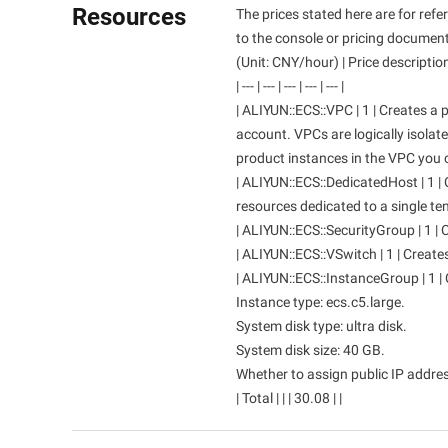
Resources
The prices stated here are for refer
เครื่องมือสำหรับนักพัฒนา
to the console or pricing documenta
(Unit: CNY/hour) | Price description
การโยกย้ายและการจัดการ
| --- | --- | --- | --- | --- |
O&M
| ALIYUN::ECS::VPC | 1 | Creates a
account. VPCs are logically isola
Apsara Stack
product instances in the VPC you cre
| ALIYUN::ECS::DedicatedHost | 1 | 
resources dedicated to a single ten
| ALIYUN::ECS::SecurityGroup | 1 | C
| ALIYUN::ECS::VSwitch | 1 | Creates
| ALIYUN::ECS::InstanceGroup | 1 | 
Instance type: ecs.c5.large.
System disk type: ultra disk.
System disk size: 40 GB.
Whether to assign public IP addres
| Total | | | 30.08 | |