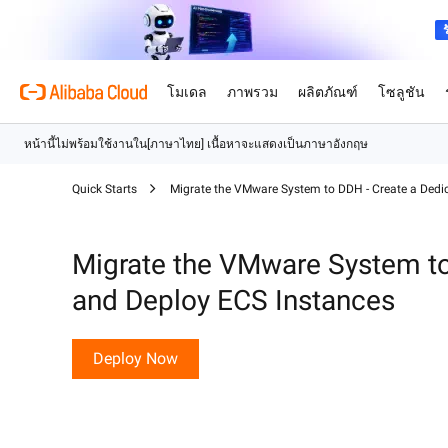
โมเดล
ภาพรวม
ผลิตภัณฑ์
โซลูชัน
ผลิตภัณฑ์
เหตุผลที่ต้องใช้ Ali
สินค้าที่ร่วมรายการ
ยานยนต์
ภาพรวมและเครื่องม
ทรัพยากรทางเทคนิ
ตลาด
การสนับสนุนและบริ
Alibaba Cloud Mo
Quick Starts
Migrate the VMware System to DDH - Create a Dedi
เปลี่ยนความซับซ้อนในอุต
ยนต์ให้เป็นข้อได้เปรียบในก
เกี่ยวกับ Alibaba Cloud
Simple Application Serve
เครื่องมือคำนวณราคา
เอกสารประกอบ
พันธมิตร AI สำหรับ ISV
บริการระดับมืออาชีพ
AI
เทคโนโลยีคลาวด์ที่ขับเคลื่อ
เรียกใช้แอปที่ไม่กินพื้นที่ม
รับราคาโดยประมาณในทันท
คู่มือผลิตภัณฑ์และคำถามที
ร่วมมือกับเราเพื่อสร้างและ
บริการที่นำโดยผู้เชี่ยวช
ค้าปลีก
Migrate the VMware System to
อย่างคุ้มค่าใช้จ่าย
งานและความต้องการของค
ไปด้วยกัน
โยกย้าย และเพิ่มประสิทธิต
ยกระดับและมอบประสบการณ
เครือข่ายทั่วโลกของเรา
ศูนย์กลางสถาปัตยกรรม
การใช้งานคลาวด์ของคุณ
โมเดล
โซลูชันตามอุตสาหกรรม
สินค้าที่ร่วมรายการ
and Deploy ECS Instances
ให้กับเส้นทางของลูกค้าในธุ
Container Service for Ku
ทดลองใช้งานฟรี
ช่วยให้ ISV ของคุณเติบโต
แผนสนับสนุน
สำรวจการบริการทั่วโลกและภ
ออกแบบสถาปัตยกรรมคลาวด์ที
โซลูชันที่ขับเคลื่อนด้วย AI
ดำเนินงานทั่วโลกของเรา
เรียกใช้และขยายขนาดแอปพล
ทดลองใช้ผลิตภัณฑ์คลาวด์ก
ปลอดภัย และมีประสิทธิภาพ
ปลดล็อกทรัพยากร การเข้าถ
การสนับสนุนที่ยืดหยุ่นสำหรั
โซลูชันทางเทคนิค
Qwen3.8-Max
AI และการเรียนรู้ของเครื่อง
คอนเทนเนอร์บนโครงสร้างพื
ฟรี
สนับสนุนการเจาะตลาดในฐ
นับตั้งแต่สตาร์ทอัพไปจนถึง
ก้าวกระโดดครั้งใหญ่ด้านก
Deploy Now
สำนักงานทั่วโลกของเรา
นักสำรวจโซลูชันอัจฉริยะ
Kubernetes ที่ได้รับการจัด
ISV
AI
การประมวลผล
ทำงานแบบมืออาชีพ
ApsaraDB RDS
สำนักงานใน 4 ทวีป เครือข่าย
สำรวจโซลูชันที่เหมาะกับคุณ 
ข้างคุณเสมอ
จัดเก็บและจัดการข้อมูลธุรก
ด้วย AI
เว็บไซต์
คอนเทนเนอร์
Qwen-Image-3.0
การติดตามตรวจสอบและการ
อินโฟกราฟิกอย่างมืออาชีพ
อัตโนมัติ
ระบบเครือข่าย
ที่จัดเก็บข้อมูล