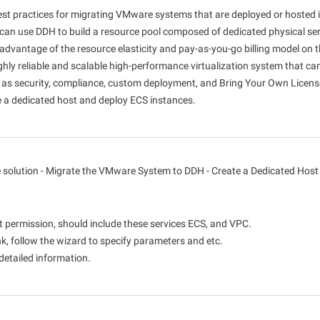
การควบคุมกล้องขั้นสูง
วิเคราะห์วิดีโ
ite
st practices for migrating VMware systems that are deployed or hosted i
ทุกความต้องการ
Wan2.7-VideoEdit
ทางอารมณ์และ
can use DDH to build a resource pool composed of dedicated physical se
รองรับการแก้ไขเฉพาะพื้นที่และทั้งหมดด้วย
 advantage of the resource elasticity and pay-as-you-go billing model on 
พรอมต์
ighly reliable and scalable high-performance virtualization system that c
h as security, compliance, custom deployment, and Bring Your Own Licens
e a dedicated host and deploy ECS instances.
บริการ AI
กรณีการใช
ประสบการณ์การใช้งานโมเดล
AI Token Plan
 พร้อมใช้งาน
สัมผัสประสบการณ์ความสามารถในการ
หนึ่งแผน หลายโ
e solution - Migrate the VMware System to DDH - Create a Dedicated Host
์กร
สร้างโมเดลหลายรูปแบบทางออนไลน์เต็มรูป
การสมัครสมาชิ
แบบ
แพลตฟอร์มสำหรับ AI
การสร้างวิดีโอ
อนด้วย AI ที่
แพลตฟอร์มวิศวกรรมอัลกอริทึมเนทีฟ AI
ยกระดับการผลิ
t permission, should include these services ECS, and VPC.
ำงานของนัก
สำหรับการสร้างโมเดล การฝึก และการปรับ
คุณด้วย Wanxi
nk, follow the wizard to specify parameters and etc.
บูรณ์อย่าง
ใช้บริการอนุมานแบบครบวงจร
detailed information.
โมเดลการสร้างวิดีโอที่ปรับแต่งได้
หลายไฟล์ และ
ปรับแต่งความสามารถในการแปลงข้อความ
เป็นวิดีโอของ Wan ผ่านการปรับแต่งโมเดล
เพื่อตอบสนองความต้องการที่เฉพาะเจาะจง