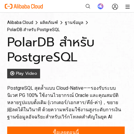
Alibaba Cloud
ผลิตภัณฑ์
ฐานข้อมูล
PolarDB สำหรับ PostgreSQL
PolarDB สำหรับ
ใหม่
PostgreSQL
Play Video
PostgreSQL สุดล้ำแบบ Cloud-Native——รองรับระบบ
นิเวศ PG 100% ใช้งานไวยากรณ์ Oracle และคุณสมบัติ
หลายรูปแบบดั้งเดิม (เวกเตอร์/เอกสาร/คีย์-ค่า)，ขยาย
縮ลดได้ในวินาที ด้วยความพร้อมใช้งานสูงระดับการเงิน
ฐานข้อมูลอัจฉริยะสำหรับเวิร์กโหลดสำคัญในยุค AI
ซื้อเลยตอนนี้