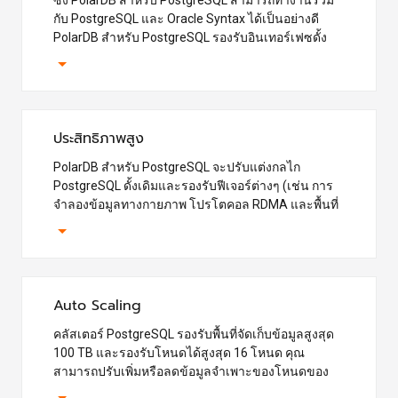
กับ PostgreSQL และ Oracle Syntax ได้เป็นอย่างดี
PolarDB สำหรับ PostgreSQL รองรับอินเทอร์เฟซดั้ง
เดิมของ Oracle (เช่น OCI) และเครื่องมือไคลเอนต์ที่เข้า
กันได้กับ Oracle ดังนั้น คุณจึงสามารถโยกย้ายธุรกิจ
ของคุณโดยใช้ Oracle ไปยัง PolarDB สำหรับ
PostgreSQL ได้อย่างรวดเร็วโดยมีความเสี่ยงต่ำ
ประสิทธิภาพสูง
PolarDB สำหรับ PostgreSQL จะปรับแต่งกลไก
PostgreSQL ดั้งเดิมและรองรับฟีเจอร์ต่างๆ (เช่น การ
จำลองข้อมูลทางกายภาพ โปรโตคอล RDMA และพื้นที่
จัดเก็บข้อมูลแบบกระจายที่ใช้ร่วมกัน) เพื่อเป็นการ
ปรับปรุงประสิทธิภาพของระบบ วิธีนี้ทำให้ PolarDB
สำหรับ PostgreSQL มีประสิทธิภาพมากกว่าฐานข้อมูล
PostgreSQL แบบโอเพนซอร์สถึง 4 เท่า
Auto Scaling
คลัสเตอร์ PostgreSQL รองรับพื้นที่จัดเก็บข้อมูลสูงสุด
100 TB และรองรับโหนดได้สูงสุด 16 โหนด คุณ
สามารถปรับเพิ่มหรือลดข้อมูลจำเพาะของโหนดของ
คลัสเตอร์ได้ การเปลี่ยนแปลงข้อมูลจำเพาะของโหนด