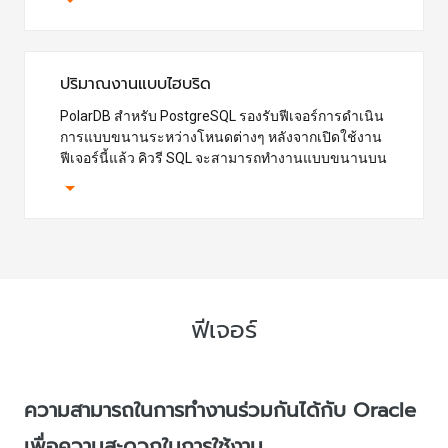
จะแสดงผลภายใน 5 นาที หากคุณเปลี่ยนจำนวนโหนด
ในคลัสเตอร์ การเปลี่ยนแปลงจะแสดงผลภายใน 5 นาที
ปริมาณงานแบบไฮบริด
PolarDB สำหรับ PostgreSQL รองรับฟีเจอร์การดำเนิน
การแบบขนานระหว่างโหนดต่างๆ หลังจากเปิดใช้งาน
ฟีเจอร์นี้แล้ว คิวรี SQL จะสามารถทำงานแบบขนานบน
โหนดต่างๆ ได้ วิธีนี้จะทำให้คุณสามารถใช้ประโยชน์
จากทรัพยากรฮาร์ดแวร์ของโหนดคอมพิวเตอร์ทั้งหมด
(เช่น CPU หน่วยความจำ และทรัพยากรเครือข่าย) ได้
วิธีนี้จะปรับปรุงประสิทธิภาพคิวรีการวิเคราะห์ได้
ฟีเจอร์
ความสามารถในการทำงานร่วมกันได้กับ Oracle
เพื่อความสะดวกในการใช้งาน