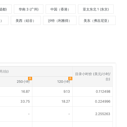
(成都)
华南 3 (广州)
中国（香港）
亚太东北 1 (东京)
敦）
美西（硅谷）
沙特（利雅得）
美东（弗吉尼亚）
月/台)
目录小时价 (美元/小时/
惠
惠
台)
250小时
120小时
16.87
9.13
0.112498
33.75
18.27
0.224996
-
-
2.255263