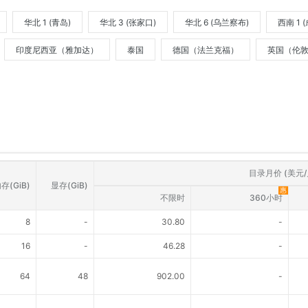
华北 1 (青岛)
华北 3 (张家口)
华北 6 (乌兰察布)
西南 1 
印度尼西亚（雅加达）
泰国
德国（法兰克福）
英国（伦
目录月价 (美元/
存(GiB)
显存(GiB)
惠
不限时
360小时
8
-
30.80
-
16
-
46.28
-
64
48
902.00
-