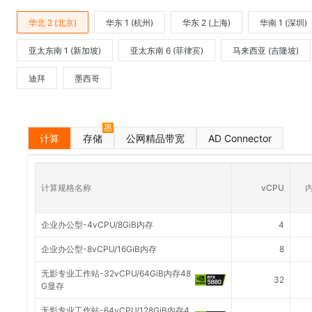
华北 2 (北京)
华东 1 (杭州)
华东 2 (上海)
华南 1 (深圳)
亚太东南 1 (新加坡)
亚太东南 6 (菲律宾)
马来西亚 (吉隆坡)
迪拜
墨西哥
惠
计算
存储
公网精品带宽
AD Connector
计算规格名称
vCPU
内
企业办公型-4vCPU/8GiB内存
4
企业办公型-8vCPU/16GiB内存
8
无影专业工作站-32vCPU/64GiB内存48
32
G显存
无影专业工作站-64vCPU/128GiB内存4