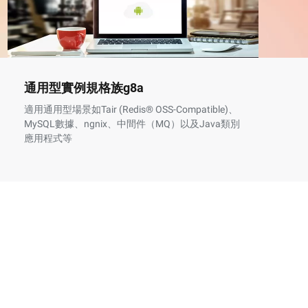
通用型實例規格族g8a
通
適用通用型場景如Tair (Redis® OSS-Compatible)、
適
MySQL數據、ngnix、中間件（MQ）以及Java類別
遊
應用程式等