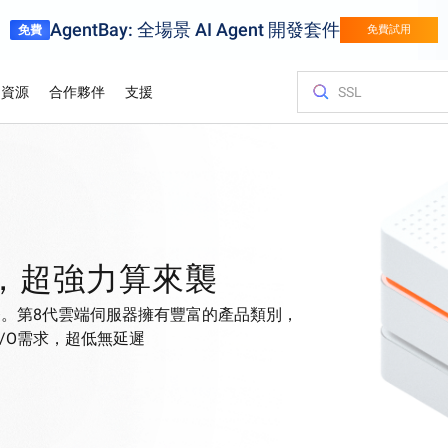
AgentBay: 全場景 AI Agent 開發套件
免費
免費試用
資源
合作夥伴
支援
金融服務
遊戲
客戶與洞察
優化成本
培訓與認證
尋找合作夥
聯絡我們
試用視
將汽車行業的
借助阿里雲加快創新步伐
針對頁遊、手
而提升業務表
彈性伸縮的遊
ver (SAS)
lliance
應用開發平台。
Asia Accelerator
價格方案
網誌
阿里雲市場
合作夥伴支援計劃
Alibaba Cloud Model Studio
奧運會
遷移上雲，智
Alibaba Clo
與我們建立聯
Elastic Co
支援圖像
合作夥伴中心
Sports
理的輕量級雲伺
時預估價格
展人工智能方
、遷移及優化
歡迎與阿里雲攜手，加速亞洲業務成功
提供靈活定價，便於您充分利用阿里雲服
最新的雲端洞察及開發商趨勢
探索合作夥伴及獨立軟件供應商提供的即
為合作夥伴優先提供技術支援，專屬客戶
以領先業界的GenAI模型輕鬆增進您的AI之
阿里雲以AI雲
高效能，低定
參加專家指導
提供意見回饋
在任何地方
迅速找到理想
供應鏈
用智能技術數字化運動賽事
務
用型解決方案
經理協助更迅速解決問題
旅
取認證。
載
，超強力算來襲
，簡化並個人化零
以智能、高效
業務出海
白皮書
案例研究
推廣中心
聯絡銷售團隊
應鏈賦能
 Kubernetes
Platform for AI (PAI)
Elastic IP 
地區
。
端架構
全球合作夥伴的優勢
探究我們技術背後原理與原因的研究
了解客戶如何 Al
解鎖阿里雲最
與銷售專員洽
務。第8代雲端伺服器擁有豐富的產品類別，
伴，獲取資
階段
執行端到端工程任務
價
獨立管理您的
HappyHorse-1.1-T2V
Qwen3.7-Ma
I/O需求，超低無延遲
信任中心
分析師報告
礎架構上運行和擴展
廣支援
生成具電影感影片，極致動態細節
全能代理基礎
Object Storage Service (OSS)
ApsaraDB 
貼客戶所需。
最佳解決方案
為企業提供安全、合規及全球信賴的雲端
了解頂尖行業分析師
架彈性
基礎設施
將大量數據儲存在雲端並隨時隨地存取
的評價
透過自動監
Wan2.7-T2V
t Service
據
Qwen3-VL-P
果
文字轉影片，高保真、15秒時長、進階鏡
e)
頭控制
原生視覺語言
安全可靠的連接