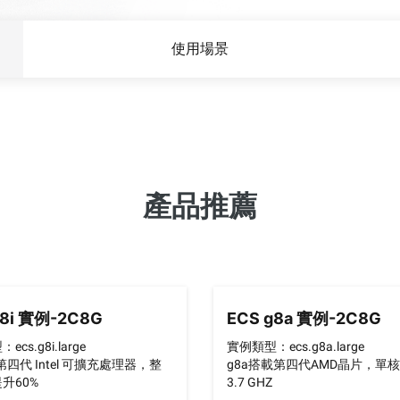
文長度達100
Wan2.7-VideoEdit
感深度與視覺
bsite
支援透過提示詞進行局部及整體編輯
使用場景
冊量超過二千萬
人工智能服務
人工智能應
模型體驗
AI Token Pla
屬部署。
線上體驗全方位、多模態的大模型能力。
每月 6 USD
個方案，涵蓋
產品推薦
人工智能平台
AI影片創作
智能程式碼補
AI原生演算法研發平台，提供由模型建
及任務自動化，
構、訓練至推理服務部署的一站式解決方
利用萬相2.6
案。
準。
影片生成模型微調
透過模型微調，自訂Wan的文字轉影片能
力，以滿足您的獨特需求。
g8i 實例-2C8G
ECS g8a 實例-2C8G
cs.g8i.large
實例類型：ecs.g8a.large
第四代 Intel 可擴充處理器，整
g8a搭載第四代AMD晶片，單
升60%
3.7 GHZ