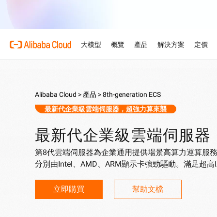
大模型
概覽
產品
解決方案
定價
產品
為何選擇阿里雲
精選產品
汽車
概覽與工具
技術資源
雲市場
支援與專業服務
阿里雲百鍊
利用人工智能技術，有效地
Alibaba Cloud >
產品 >
8th-generation ECS
複雜性轉化為競爭優勢，從
關於 Alibaba Cloud
Simple Application Ser
定價計算機
說明文件
為獨立軟件供應商而設的AI A
專業服務
企業級大模型服務及
最新代企業級雲端伺服器，超強力算來襲
現
AI驅動的雲端技術
一鍵搭建應用程式且易於管
根據您的使用量和需求，即
產品指南及常見問題
與我們合作，共同開發及拓
由專家提供服務，協助規劃
零售
服器
案
雲端部署
最新代企業級雲端伺服器
利用 AI 驅動的解決方案
環球網絡
免費試用
架構中心
模型
精選產品
產業解決方案
售客戶旅程。
Container Service for
發展獨立軟件供應商業務
支援計劃
探索我們的環球據點及部署
免費試用逾80款雲端產品
設計可靠、安全且高效的雲
第8代雲端伺服器為企業通用提供場景高算力運算服
(ACK)
作為獨立軟件供應商合作夥
靈活支援初創企業每個發展
人工智能與機器學習
技術解決方案
Qwen3.8-Max
分別由Intel、AMD、ARM顯示卡強勁驅動。滿足超高
全球辦事處
智能解決方案搜索
在託管的Kubernetes基
源、拓展市場渠道及取得推
編碼與專業工作的全面躍升
容器化應用程式
辦事處遍佈四大洲，時刻緊
由人工智能驅動，助您尋找
運算
人工智能
Qwen-Image-3.0
立即購買
幫助文檔
Certificate Managemen
容器
網站
專業資訊圖表、精緻寫實效
(Original SSL Certificat
在您的網站和用戶之間建立
儲存
網絡