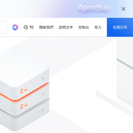
TC
聯絡我們
說明文件
控制台
登入
免費試用
伴
媒體與娛樂
最新動態
開發者社區
成爲夥伴
推薦方案
覺模型
游等不同場景根據業務需求
面向當今傳媒市場，透過數碼化媒體之旅
戲解決方案
讓您的內容準備就緒
慧省成本
ud Academy
繫
mpute Service (ECS)
理解、圖像生成及影片生成。
活動和網路研討會
阿里雲項目中心
合作夥伴網絡
免費試用：逾80款產品，每
計算技術賦能奧運會
價。
的培訓，提升雲端技能並獲
，幫助我們改進阿里雲服務
託管您的網站並擴展企業工作負
快速訪問即將舉行及點播的活動
探索開發人員在我們平台上建立的真實項
款享100萬免費詞元使用額
的合作夥伴
阿里雲渠道、技術、託管服務供應商
目。
度
（MSP）及其他合作夥伴計劃的專屬平台
、可靠的解決方案為您的供
最新產品及功能
Address (EIP)
最有價值開發人員
ibaba Cloud 擴展業務
新的優惠和促銷產品
談，就您的業務獲取專屬報
掌握最新創新動態
緊貼產品創新動向
公共IP，提升互聯網品質
向在社群中引領、創造和啟發他人的開發
x
Qwen3.7-Plus
新聞發佈室
人員致意
架構，具備長程推理與跨框
原生多模態、百萬級上下文、代理式編碼
RDS
公司對 Alibaba Cloud
最新消息及新聞稿
解鎖阿里雲最新優惠
控和備份儲存和管理您的業務數
Wan2.7-Image-Pro
lus
互動式編輯、長文本渲染、精確遵循提示
靈活擴展：由輕量級至企業
模型、空間推理，支援上下
詞
級雲端伺服器