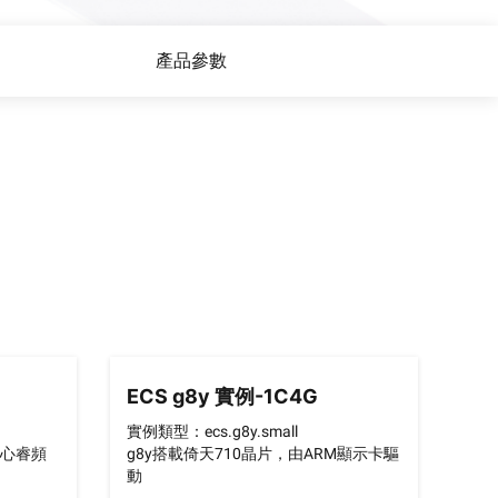
萬詞元的影片分析
阿里雲培訓中心：技術與商
產品參數
務培訓
用場景
n
AI 節省計劃
NEW
Hot
 起。 構建更多，花費更少：一
限時優惠！量身打造，最高享 47% 運算成
所有常見模態類型。
本折扣。
AI圖像創作
模型，提升專業影片製作水
全方位創作工具，涵蓋文案撰寫、圖像生
成及海報設計。
ECS g8y 實例-1C4G
實例類型：ecs.g8y.small
核心睿頻
g8y搭載倚天710晶片，由ARM顯示卡驅
動