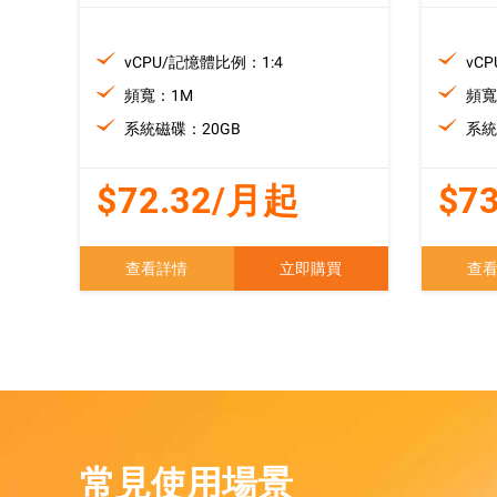
遷移與運維管理
vCPU/記憶體比例：1:4
vC
Apsara Stack
頻寬：1M
頻寬
系統磁碟：20GB
系統
$72.32/月起
$7
查看詳情
立即購買
查
常見使用場景