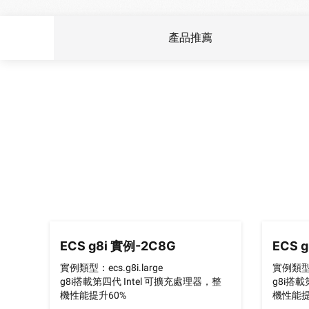
Wan2.7-I2V
圖片轉影片，具電影感、情
Domain Names and We
網絡與 CDN
安全與合規
衝擊力
產品推薦
亞洲第一的域名註冊商，註
安全
數據與分析
中間件
企業服務及應用程式
生成式人工智能應用
數據庫
資料轉移解決方案
Qoder
智能編碼助手，支援企業專
分析運算
雲端原生
Qoder CN
媒體服務
混合雲
AI驅動的編碼助手，透過
全、AI對話、多檔案編輯
企業服務與雲通訊
中小企業解決方案
大幅提升開發效率。
域名與網站
ECS g8i 實例-2C8G
ECS 
終端用戶運算
實例類型：ecs.g8i.large
實例類型：e
Serverless
g8i搭載第四代 Intel 可擴充處理器，整
g8i搭載
機性能提升60%
機性能提
開發人員工具