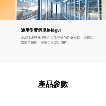
通用型實例規格族g8i
為AI訓練與推理應用提供強勁的性能支援，適用高
清影片轉碼、渲染以及基因測序
產品參數