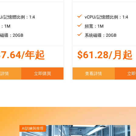
PU/記憶體比例：1:4
vCPU/記憶體比例：1:4
：1M
頻寬：1M
磁碟：20GB
系統磁碟：20GB
37.64/年起
$61.28/月起
看詳情
立即購買
查看詳情
立即
AI訓練與推理