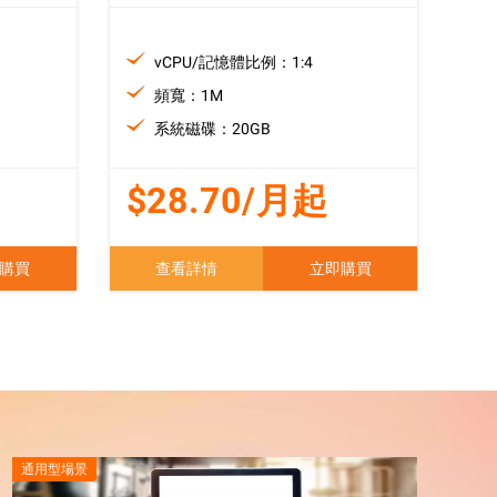
vCPU/記憶體比例：1:4
頻寬：1M
系統磁碟：20GB
$28.70/月起
購買
查看詳情
立即購買
通用型場景
運算