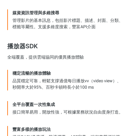
媒資資訊管理與多維搜尋
管理影片的基本訊息，包括影片標題、描述、封面、分類、
標籤等屬性。支援多維度搜索，豐富API介面
播放器SDK
全端覆蓋，提供雲端協同的優異播放體驗
穩定流暢的播放體驗
品質穩定可靠，輕鬆支撐過億每日播放vv（video view）、
秒開率大於95%、百秒卡頓時長小於100 ms
全平台覆蓋一次性集成
接口簡單易用，開放性強，可根據業務狀況自由度身打造。
豐富多樣的播放玩法