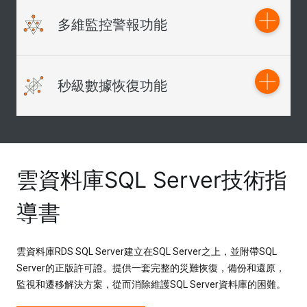
雲端數據庫 SQL Server 版已通過 ISO 20000、SOC、PCI-
多維監控警報功能
DSS、等保三級等十項安全合規認證。
安全事前防護
SQL Server 實例可設定允許連接實例的 IP 白名單，嚴格控
自動監控預警、定期性能巡檢，為您分擔 60% 以上的運維
秒級數據恢復功能
制存取源；同時支援透過 VPC 來獲取更高程度的網絡存取
工作。
控制。
系統資源監控
安全事故防護
提供 CPU 利用率、IOPS、連接數、磁盤空間等實例資訊實
用戶可隨時進行數據備份，當實例發生錯誤操作等導致數據
SQL Server 實例存取連結支援 SSL 加密，杜絕中間人攻擊
時監控及警報，隨時隨地了解實例動態。
丟失時，您可以利用備份文件將數據庫恢復至最長 2 年內的
行為；支援開啟透明數據加密 (TDE)，數據落盤自動加密，
任何時刻。
遠離拖庫風險。
智能優化方案支援
雲資料庫SQL Server技術指
自動化的智能巡檢診斷，支援定制化監控項關注，提供專業
安全事後審計
的 SQL 語句改善的意見及實例性能診斷報告。
導書
SQL Server 支援 SQL 審計功能，記錄所有存取源和存取行
為資訊。對所有安全及故障事件做到有據可查。
雲資料庫RDS SQL Server建立在SQL Server之上，並附帶SQL
Server的正版許可證。提供一套完整的災難恢復，備份和還原，
監視和遷移解決方案，從而消除維護SQL Server資料庫的困難。