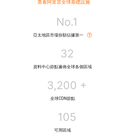
查看阿里雲全球基礎設施
No.1
亞太地區市場份額佔據第一
32
資料中心節點遍佈全球各個區域
3,200 +
全球CDN節點
105
可用區域