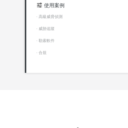
使用案例
· 高級威脅偵測
· 威胁追蹤
· 勒索軟件
· 合規