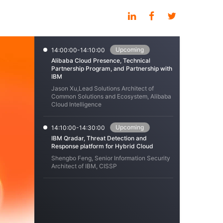
Upcoming
14:00:00-14:10:00
Alibaba Cloud Presence, Technical
Partnership Program, and Partnership with
IBM
Jason Xu,Lead Solutions Architect of
Common Solutions and Ecosystem, Alibaba
Cloud Intelligence
Upcoming
14:10:00-14:30:00
IBM Qradar, Threat Detection and
Response platform for Hybrid Cloud
Shengbo Feng, Senior Information Security
Architect of IBM, CISSP