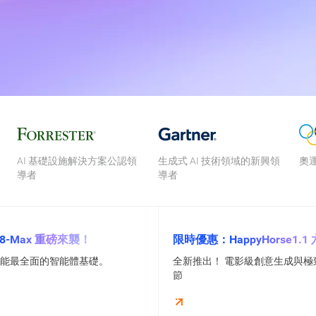
AI 基礎設施解決方案公認領
生成式 AI 技術領域的新興領
奧
導者
導者
.8-Max 重磅來襲！
限時優惠：HappyHorse1.1
惠
功能最全面的智能體基礎。
全新推出！ 電影級創意生成與極
節