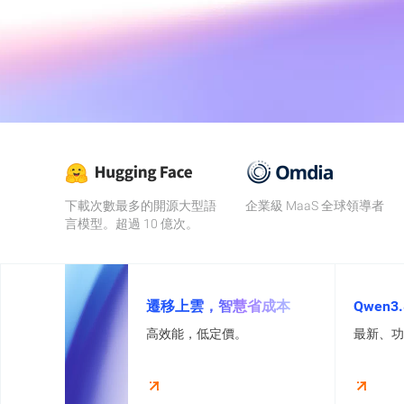
遷移與運維管理
Apsara Stack
下載次數最多的開源大型語
企業級 MaaS 全球領導者
言模型。超過 10 億次。
遷移上雲，智慧省成本
Qwen3
高效能，低定價。
最新、