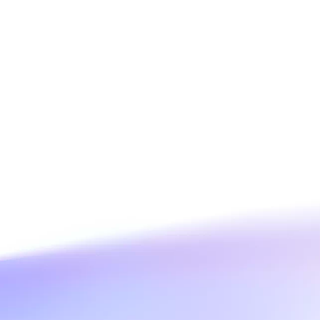
萬詞元的影片分析
阿里雲培訓中心：技術與商
務培訓
用場景
n
AI 節省計劃
NEW
Hot
 起。 構建更多，花費更少：一
限時優惠！量身打造，最高享 47% 運算成
所有常見模態類型。
本折扣。
AI圖像創作
模型，提升專業影片製作水
全方位創作工具，涵蓋文案撰寫、圖像生
成及海報設計。