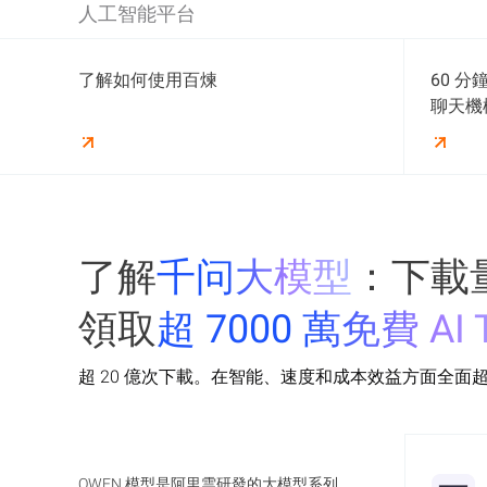
您可以透過百煉平台使用 Qwen-Max 和
人工智能平台
Qwen-VL 等基礎模型，迅速開發生成式人工
智能應用程式。 開發者可專注於建構應用程
人工智能平台（PAI）是可擴展且具成本效益
式，無需擔心基礎設施，並可在獨立 VPC 網
了解如何使用百煉
60 
的阿里雲機器學習與深度學習平台。 提供針
絡中安全處理工作負載，保障資料私隱。
對整個人工智能開發週期的全套工具，涵蓋
聊天機
數據標註、模型構建、訓練、優化及部署等
了解更多
階段。
了解更多
了解
千问大模型
：下載
領取
超 7000 萬免費 AI 
超 20 億次下載。在智能、速度和成本效益方面全面
QWEN 模型是阿里雲研發的大模型系列