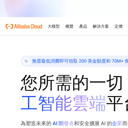
大模型
概覽
產品
解決方案
定價
產品
為何選擇阿里雲
精選產品
汽車
概覽與工具
技術資源
雲市場
支援與專業服務
阿里雲百鍊
利用人工智能技術，有效地
無需最低消費即可領取 200 美金額度和 70M+ 免
複雜性轉化為競爭優勢，從
關於 Alibaba Cloud
Simple Application Ser
定價計算機
說明文件
為獨立軟件供應商而設的AI A
專業服務
企業級大模型服務及
現
AI驅動的雲端技術
一鍵搭建應用程式且易於管
根據您的使用量和需求，即
產品指南及常見問題
與我們合作，共同開發及拓
由專家提供服務，協助規劃
零售
服器
案
雲端部署
您所需的一切
利用 AI 驅動的解決方案
環球網絡
免費試用
架構中心
模型
精選產品
產業解決方案
售客戶旅程。
Container Service for
發展獨立軟件供應商業務
支援計劃
探索我們的環球據點及部署
免費試用逾80款雲端產品
設計可靠、安全且高效的雲
(ACK)
作為獨立軟件供應商合作夥
靈活支援初創企業每個發展
人工智能與機器學習
技術解決方案
Qwen3.8-Max
工智能雲端
平
全球辦事處
智能解決方案搜索
在託管的Kubernetes基
源、拓展市場渠道及取得推
編碼與專業工作的全面躍升
容器化應用程式
辦事處遍佈四大洲，時刻緊
由人工智能驅動，助您尋找
運算
人工智能
Qwen-Image-3.0
Certificate Managemen
容器
網站
專業資訊圖表、精緻寫實效
(Original SSL Certificat
為塑造未來的
AI 開發者
和安全擴展 AI 的
企業
而
在您的網站和用戶之間建立
儲存
網絡