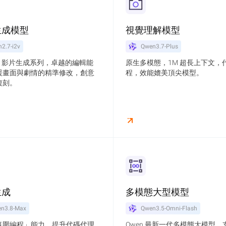
生成模型
視覺理解模型
2.7-i2v
Qwen3.7-Plus
2.7 影片生成系列，卓越的編輯能
原生多模態，1M 超長上下文，
援畫面與劇情的精準修改，創意
程，效能媲美頂尖模型。
複刻。
生成
多模態大型模型
n3.8-Max
Qwen3.5-Omni-Flash
氛圍編程」能力，提升代碼代理
Qwen 最新一代多模態大模型，