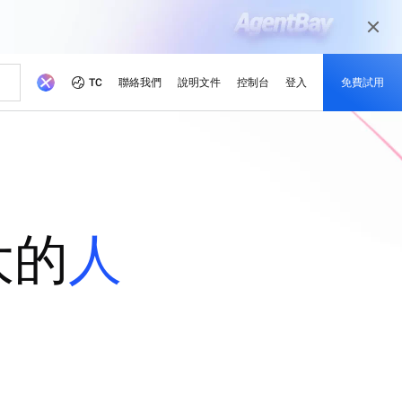
TC
聯絡我們
說明文件
控制台
登入
免費試用
伴
媒體與娛樂
最新動態
開發者社區
成爲夥伴
推薦方案
覺模型
游等不同場景根據業務需求
面向當今傳媒市場，透過數碼化媒體之旅
戲解決方案
讓您的內容準備就緒
慧省成本
ud Academy
繫
mpute Service (ECS)
理解、圖像生成及影片生成。
活動和網路研討會
阿里雲項目中心
合作夥伴網絡
免費試用：逾80款產品，每
計算技術賦能奧運會
價。
的培訓，提升雲端技能並獲
，幫助我們改進阿里雲服務
託管您的網站並擴展企業工作負
快速訪問即將舉行及點播的活動
探索開發人員在我們平台上建立的真實項
款享100萬免費詞元使用額
的合作夥伴
阿里雲渠道、技術、託管服務供應商
目。
度
（MSP）及其他合作夥伴計劃的專屬平台
大的
人
、可靠的解決方案為您的供
最新產品及功能
Address (EIP)
最有價值開發人員
ibaba Cloud 擴展業務
新的優惠和促銷產品
談，就您的業務獲取專屬報
掌握最新創新動態
緊貼產品創新動向
公共IP，提升互聯網品質
向在社群中引領、創造和啟發他人的開發
x
Qwen3.7-Plus
新聞發佈室
人員致意
架構，具備長程推理與跨框
原生多模態、百萬級上下文、代理式編碼
RDS
公司對 Alibaba Cloud
最新消息及新聞稿
解鎖阿里雲最新優惠
控和備份儲存和管理您的業務數
Wan2.7-Image-Pro
lus
互動式編輯、長文本渲染、精確遵循提示
靈活擴展：由輕量級至企業
模型、空間推理，支援上下
詞
級雲端伺服器