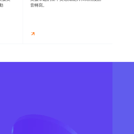
動
音轉寫。