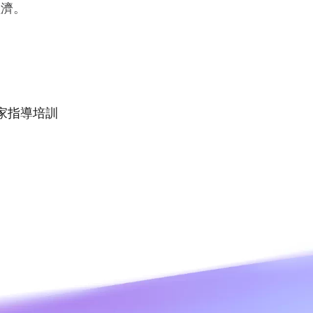
文長度達100
經濟。
Wan2.7-VideoEdit
感深度與視覺
bsite
支援透過提示詞進行局部及整體編輯
冊量超過二千萬
人工智能服務
人工智能應
家指導培訓
模型體驗
AI Token Pla
屬部署。
線上體驗全方位、多模態的大模型能力。
每月 6 USD
個方案，涵蓋
人工智能平台
AI影片創作
智能程式碼補
AI原生演算法研發平台，提供由模型建
及任務自動化，
構、訓練至推理服務部署的一站式解決方
利用萬相2.6
案。
準。
影片生成模型微調
透過模型微調，自訂Wan的文字轉影片能
力，以滿足您的獨特需求。