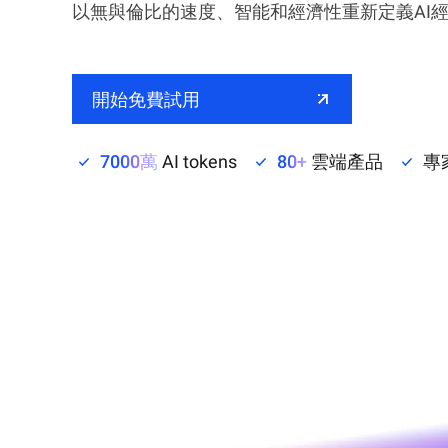
Wan2.7-I2V
以無與倫比的速度、智能和經濟性重新定義AI
圖片轉影片，具電影感、情
Domain Names and We
網絡與 CDN
安全與合規
衝擊力
亞洲第一的域名註冊商，註
安全
數據與分析
開始免費試用
中間件
企業服務及應用程式
生成式人工智能應用
數據庫
資料轉移解決方案
7000萬
AI tokens
80+
雲端產品
專
Qoder
智能編碼助手，支援企業專
分析運算
雲端原生
Qoder CN
媒體服務
混合雲
AI驅動的編碼助手，透過
全、AI對話、多檔案編輯
企業服務與雲通訊
中小企業解決方案
大幅提升開發效率。
域名與網站
終端用戶運算
Serverless
開發人員工具