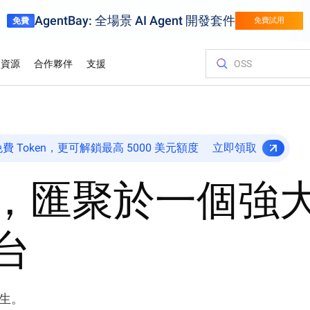
AgentBay: 全場景 AI Agent 開發套件
免費
免費試用
資源
合作夥伴
支援
金融服務
遊戲
客戶與洞察
優化成本
培訓與認證
尋找合作夥
聯絡我們
試用視
將汽車行業的
借助阿里雲加快創新步伐
針對頁遊、手
費 Token，更可解鎖最高 5000 美元額度
立即領取
而提升業務表
彈性伸縮的遊
ver (SAS)
lliance
應用開發平台。
Asia Accelerator
價格方案
網誌
阿里雲市場
合作夥伴支援計劃
Alibaba Cloud Model Studio
奧運會
遷移上雲，智
Alibaba Clo
與我們建立聯
Elastic Co
支援圖像
合作夥伴中心
Sports
理的輕量級雲伺
時預估價格
展人工智能方
、遷移及優化
歡迎與阿里雲攜手，加速亞洲業務成功
提供靈活定價，便於您充分利用阿里雲服
最新的雲端洞察及開發商趨勢
探索合作夥伴及獨立軟件供應商提供的即
為合作夥伴優先提供技術支援，專屬客戶
以領先業界的GenAI模型輕鬆增進您的AI之
阿里雲以AI雲
高效能，低定
參加專家指導
提供意見回饋
在任何地方
迅速找到理想
供應鏈
用智能技術數字化運動賽事
務
用型解決方案
經理協助更迅速解決問題
旅
取認證。
載
，匯聚於一個強
，簡化並個人化零
以智能、高效
業務出海
白皮書
案例研究
推廣中心
聯絡銷售團隊
應鏈賦能
 Kubernetes
Platform for AI (PAI)
Elastic IP 
地區
。
端架構
全球合作夥伴的優勢
探究我們技術背後原理與原因的研究
了解客戶如何 Al
解鎖阿里雲最
與銷售專員洽
伴，獲取資
階段
執行端到端工程任務
價
獨立管理您的
HappyHorse-1.1-T2V
Qwen3.7-Ma
台
信任中心
分析師報告
礎架構上運行和擴展
廣支援
生成具電影感影片，極致動態細節
全能代理基礎
Object Storage Service (OSS)
ApsaraDB 
貼客戶所需。
最佳解決方案
為企業提供安全、合規及全球信賴的雲端
了解頂尖行業分析師
架彈性
基礎設施
將大量數據儲存在雲端並隨時隨地存取
的評價
透過自動監
Wan2.7-T2V
t Service
據
Qwen3-VL-P
果
文字轉影片，高保真、15秒時長、進階鏡
e)
生。
頭控制
原生視覺語言
安全可靠的連接