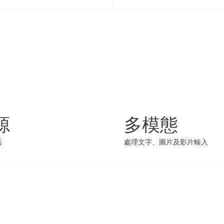
源
多模態
活
處理文字、圖片及影片輸入