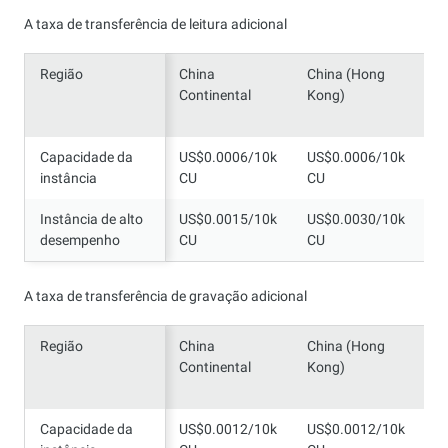
A taxa de transferência de leitura adicional
Região
Região
China
China (Hong
S
Continental
Kong)
Capacidade da
Capacidade da
US$0.0006/10k
US$0.0006/10k
U
instância
instância
CU
CU
C
Instância de alto
Instância de alto
US$0.0015/10k
US$0.0030/10k
U
desempenho
desempenho
CU
CU
C
A taxa de transferência de gravação adicional
Região
Região
China
China (Hong
S
Continental
Kong)
Capacidade da
Capacidade da
US$0.0012/10k
US$0.0012/10k
U