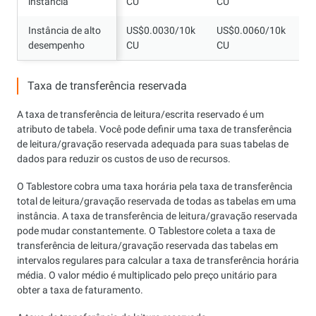
instância
instância
CU
CU
C
Instância de alto
Instância de alto
US$0.0030/10k
US$0.0060/10k
U
desempenho
desempenho
CU
CU
C
Taxa de transferência reservada
A taxa de transferência de leitura/escrita reservado é um
atributo de tabela. Você pode definir uma taxa de transferência
de leitura/gravação reservada adequada para suas tabelas de
dados para reduzir os custos de uso de recursos.
O Tablestore cobra uma taxa horária pela taxa de transferência
total de leitura/gravação reservada de todas as tabelas em uma
instância. A taxa de transferência de leitura/gravação reservada
pode mudar constantemente. O Tablestore coleta a taxa de
transferência de leitura/gravação reservada das tabelas em
intervalos regulares para calcular a taxa de transferência horária
média. O valor médio é multiplicado pelo preço unitário para
obter a taxa de faturamento.