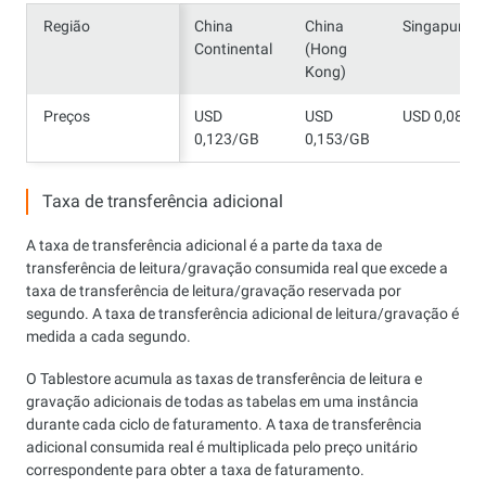
Região
Região
China
China
Singapura/C
Continental
(Hong
Kong)
Preços
Preços
USD
USD
USD 0,081/
0,123/GB
0,153/GB
Taxa de transferência adicional
A taxa de transferência adicional é a parte da taxa de
transferência de leitura/gravação consumida real que excede a
taxa de transferência de leitura/gravação reservada por
segundo. A taxa de transferência adicional de leitura/gravação é
medida a cada segundo.
O Tablestore acumula as taxas de transferência de leitura e
gravação adicionais de todas as tabelas em uma instância
durante cada ciclo de faturamento. A taxa de transferência
adicional consumida real é multiplicada pelo preço unitário
correspondente para obter a taxa de faturamento.