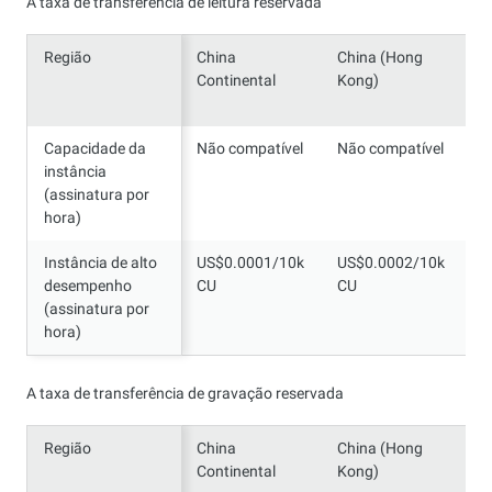
A taxa de transferência de leitura reservada
Região
Região
China
China (Hong
S
Continental
Kong)
Capacidade da
Capacidade da
Não compatível
Não compatível
N
instância
instância
(assinatura por
(assinatura por
hora)
hora)
Instância de alto
Instância de alto
US$0.0001/10k
US$0.0002/10k
U
desempenho
desempenho
CU
CU
C
(assinatura por
(assinatura por
hora)
hora)
A taxa de transferência de gravação reservada
Região
Região
China
China (Hong
S
Continental
Kong)