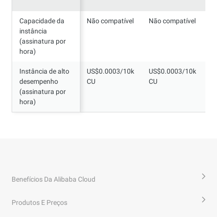
Capacidade da
Capacidade da
Não compatível
Não compatível
N
instância
instância
(assinatura por
(assinatura por
hora)
hora)
Instância de alto
Instância de alto
US$0.0003/10k
US$0.0003/10k
U
desempenho
desempenho
CU
CU
C
(assinatura por
(assinatura por
hora)
hora)
Benefícios Da Alibaba Cloud
Produtos E Preços