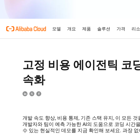
모델
개요
제품
솔루션
가격
리
제품
Alibaba Cloud를
주요 제품
자동차 산업
개요 및 도구
기술 리소스
마켓플레이스
지원 및 전문 서비스
Alibaba Cloud Mo
AI로 자동차 산업의 복잡
고정 비용 에이전틱 코
바꾸세요.
엔터프라이즈급 대형 
Alibaba Cloud 소개
Simple Application Serve
가격 책정 계산기
문서
ISV를 위한 AI 연합
전문 서비스
AI 기반 클라우드 기술
경량 앱을 즉시 비용 효율
사용량과 필요에 맞춘 가격
제품 가이드 및 FAQ
당사와의 협력을 통해 AI 
전문가가 이끄는 서비스를 
속화
리테일
으로 받아 보세요.
고 성장시키세요.
여정을 설계, 마이그레이션
AI 기반 솔루션으로 리테일
글로벌 네트워크
Container Service for Ku
아키텍처 센터
여.
모델
산업별 솔루션
최고의 성능, 더 합
주요 제품
소화하고 개인화하세요.
무료 체험
ISV 성장시키기
지원 요금제
당사의 국제적인 입지와 전
관리형 Kubernetes 인
신뢰할 수 있고 안전하며 
역 살펴보기
된 애플리케이션 실행 및 
80개 이상의 클라우드 제
드 아키텍처를 설계하세요.
ISV 파트너에게 제공되는 리
스타트업부터 대기업까지 모
기술 솔루션
Qwen3.8-Max
AI 및 기계 학습
해 보세요.
근 및 시장 진출 지원을 활
춘 유연한 지원을 제공합니
코딩과 전문 업무의 전반적
당사의 글로벌 오피스
ApsaraDB RDS
인텔리전트 솔루션 탐색
AI
컴퓨팅
개발 속도 향상, 비용 통제, 기존 스택 유지, 이 모든
전 세계 4개 대륙에 사무소
자동 모니터링 및 백업을 
AI로 적합한 솔루션을 찾
Qwen-Image-3.0
개발자와 팀이 예측 가능한 AI의 도움으로 코딩 시간을
가까이에서 서비스 제공
이터 저장 및 관리
웹 사이트
컨테이너
전문가급 인포그래픽, 정교
수 있는 현실적인 데모를 지금 확인해 보세요. 과장 없
즘
Domain Names and Webs
네트워킹
스토리지