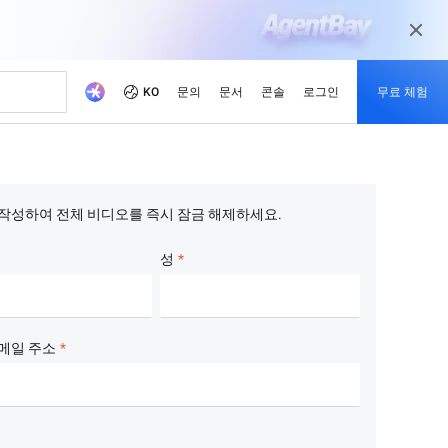
KO
문의
문서
콘솔
로그인
무료 체험
사이트
적화하세요.
증서
기
미디어 및 엔터테인먼트
새로운 사항
개발자 허브
파트너 되기
권장 프로그램
델 사용해보기
의 가용성으로 신속한 게임
디지털화된 미디어 여정을 통해 오늘날의
해, 이미지 생성 및 비디오 생성을 지원합니다.
미디어 시장을 위한 콘텐츠를 준비하십시
전하고 비용 절감
oud 아카데미
하기
pute Service (ECS)
작성하여 전체 비디오를 즉시 잠금 해제하세요.
이벤트 및 웨비나
Alibaba Cloud 프로젝트 허브
파트너 네트워크
무료 체험: 80+ 제품, 모델당
오.
oud는 AI 기반 클라우드 기술로
 낮은 가격.
하는 교육을 통해 클라우드
너를 신속하게 찾아보세요
주시면 Alibaba Cloud를
한 웹 사이트 호스팅 및 엔터
예정된 이벤트와 온디맨드 이벤트에 빠르
당사 플랫폼을 사용하여 개발자들이 만든
Alibaba Cloud 채널, 기술, MSP 파트너 및
1M 토큰
 인증서를 획득하세요.
움이 됩니다.
크로드 확장
게 액세스하기
실제 프로젝트를 살펴보세요.
기타 파트너 프로그램을 위한 파트너 포털
성
적이며 신뢰할 수 있는 솔
터
입니다.
제품 최신 소식 받아보기
망을 강화하세요.
의
ddress (EIP)
제품 출시
당사의 개발자 MVP
 Cloud 혜택 및 프로모션을 잠
통해 성공을 거둔 비즈니스 사
 상담하고 비즈니스에 대한
독립적으로 관리하여 인터넷 네트
Alibaba Cloud 서비스의 최신 변경 사항을
커뮤니티를 이끌고 만들어가며 영감을 주
Qwen3.7-Plus
기
아보세요.
상
계속 확인하세요.
는 개발자 응원하기
최신 Alibaba Cloud 혜택 만
기반, 장기 추론 및 다양한
네이티브 멀티모달, 100만 컨텍스트, 에이
메일 주소
나보기
 유연한 활용 지원
전틱 코딩
서
age Service (OSS)
보도 자료
업체들이 Alibaba Cloud
대용량 데이터를 저장하고 언제
최신 뉴스 및 보도자료
스마트한 확장: 라이트부터
us
Wan2.7-Image-Pro
가하는지 알아보기
세스 가능
엔터프라이즈까지
공간 추론, 100만 컨텍스트
인터랙티브 편집, 장문 텍스트 렌더링, 정확