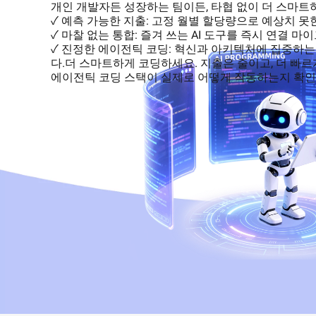
개인 개발자든 성장하는 팀이든, 타협 없이 더 스마트
모든 필요에 맞는 완벽한 
Wan2.7-I2V
✓ 예측 가능한 지출: 고정 월별 할당량으로 예상치 못
보안 및 규정 준수
네트워킹 및 CDN
감정적 깊이와 강렬한 몰입
✓ 마찰 없는 통합: 즐겨 쓰는 AI 도구를 즉시 연결 
마틱 I2V
✓ 진정한 에이전틱 코딩: 혁신과 아키텍처에 집중하는
데이터 및 분석
보안
다.더 스마트하게 코딩하세요. 지출은 줄이고, 더 빠르
에이전틱 코딩 스택이 실제로 어떻게 작동하는지 확인
엔터프라이즈 서비스 및 애
미들웨어
플리케이션
데이터베이스
GenAI 응용 프로그
데이터 마이그레이션
분석 컴퓨팅
Qoder
클라우드 네이티브
엔터프라이즈 전용 배포가 
미디어 서비스
코딩 어시스턴트입니다.
하이브리드 클라우드
엔터프라이즈 서비스 및 클
Qoder CN
SMB 솔루션
라우드 커뮤니케이션
지능형 코드 완성, AI 채팅,
및 작업 자동화를 통해 개
도메인 네임 및 웹사이트
상시키는 AI 기반 코딩 어
최종 사용자 컴퓨팅
Serverless