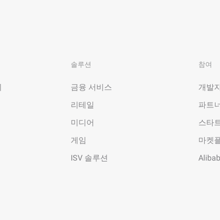
솔루션
참여
기
금융 서비스
개발자
리테일
파트너
미디어
스타
게임
마켓
ISV 솔루션
Aliba