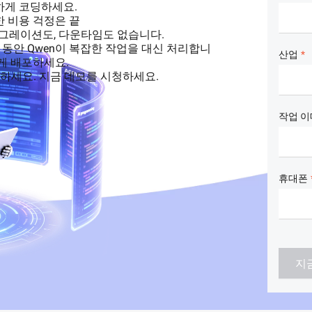
어
기반 비디오 분
하게 코딩하세요.
도메인
한 비용 걱정은 끝
Wan2.7-VideoEdit
감을 갖춘 시네
마이그레이션도, 다운타임도 없습니다.
프롬프트 기반 로컬 및 글로벌 편집 모두
 동안 Qwen이 복잡한 작업을 대신 처리합니
산업
지원
게 배포하세요.
하세요. 지금 데모를 시청하세요.
램
AI 서비스
AI 사용 사
작업 이
모델 경험
AI Token Plan
가능한 지능형
온라인에서 대규모 멀티모달 모델의 모든
월 6부터 시작. 더 많이 구축, 적게 지출 —
기능을 경험할 수 있습니다.
모든 모달리티를
휴대폰
AI를 위한 플랫폼
AI 비디오 제
 다중 파일 편집
엔드투엔드 모델링, 학습, 추론 서비스 배포
Wanxiang 
발자 생산성을 향
를 위한 AI 네이티브 알고리즘 엔지니어링
제작을 한 단계
시스턴트입니다.
플랫폼입니다.
미세 조정 비디오 생성 모델
지
모델 미세 조정을 통해 Wan의 텍스트-비디
오 기능을 맞춤 설정하여 고유한 요구 사항
을 충족할 수 있습니다.