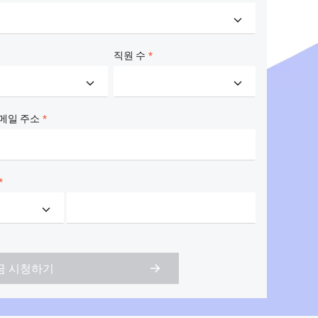
석
한 프롬프트 준수
아카데미: 기술 및 비즈니스
교육
직원 수
례
메일 주소
NEW
AI 세이빙 플랜
Hot
한정 기간! 사용량에 맞춰 AI 비용 최대
 한 플랜에.
47% 절감.
작
AI 이미지 생성
2.6으로 전문가 수준의 비디오
카피라이팅, 이미지 생성, 포스터 디자인을
 끌어올립니다.
위한 올인원 크리에이티브 스위트입니다.
금 시청하기