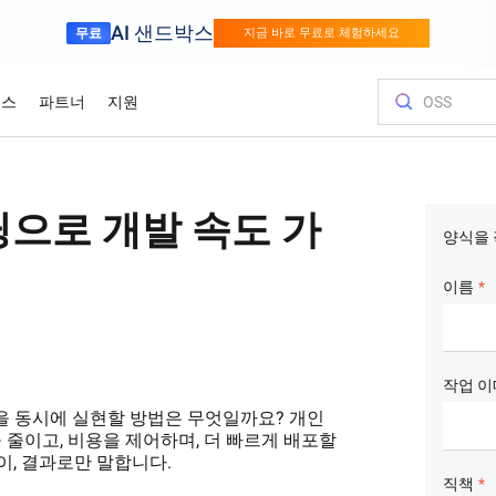
AI 샌드박스
무료
지금 바로 무료로 체험하세요
소스
파트너
지원
 사용해야 하는 이유
금융 서비스
게임
고객 및 인
비용을 최
교육 및 인
파트너 찾
문의하기
del Studio
시각 모
성을 경쟁력으로
Alibaba Cloud와 함꼐 더 빠르게 혁신하세
세계적인 수준
딩으로 개발 속도 가
모델 서비스 및 응용 프로그램 개발 플랫폼입니다.
요
성장
이미지 이
r (SAS)
Asia Accelerator
가격 옵션
블로그
Alibaba Cloud Marketplace
파트너 지원 프로그램
Alibaba Cloud 모델 스튜디오
올림픽 게임
클라우드로 이
Alibaba Cl
파트너 허브
당사와 교류
Elastic Com
양식을 
적으로 실행
 견적을 즉각적
솔루션을 구축하
통해 클라우드
Alibaba Cloud로 아시아에서의 성공을 가
유연하게 책정된 가격으로 Alibaba Cloud
최신 클라우드 인사이트 및 개발자 트렌드
당사 파트너 및 ISV가 제공하는 즉시 배포
피드백을 공유해 주시면 Alibaba Cloud를
업계 최고의 GenAI 모델로 AI 여정을 손쉽게
Alibaba Cl
뛰어난 성능, 더
전문가가 진행
이상적인 파트
피드백을 공유해 
어디서나 가능
스포츠
서플라이 체인
 및 최적화하세
속화하세요
를 최대한 활용하세요.
보기
가능한 솔루션을 살펴보세요.
개선하는 데 도움이 됩니다.
가속화하세요
올림픽 지원
기술을 배우고
개선하는 데 도
프라이즈 워
이름
 고객 여정을 간
인텔리전트 기술을 활용한 스포츠 업계의
지능적이고 효율
bernetes (ACK)
프로모션 센
리적인
디지털화
루션으로 공급
Go Global
백서
Platform for AI (PAI)
사례 연구
영업 팀에 문
Elastic IP A
 세계 서비스 지
프라에서 컨테이너화
효율적인 클라우
최신 Alibaba
확장
품을 무료로 사용
소스, 시장 접
든 단계에 맞
글로벌 파트너십의 이점
당사 기술의 원리와 배경을 탐구하는 연구
엔드투엔드 엔지니어링 작업 수행
Alibaba를 
금 해제하세요
영업 전문가와
공용 IP를 
HappyHorse-1.1-T2V
Qwen3.7-Max
용하세요.
다.
입니다.
례 연구 살펴보
맞춤 견적을 받
워크 품질 향
인 도약
시네마틱한 크리에이티브 생성, 극한의 다
범용 에이전트 
작업 이
기
신뢰 센터
Certificate Management Service
이내믹 디테일
프레임워크 간의
 것을 동시에 실현할 방법은 무엇일까요? 개인
(Original SSL Certificate)
분석가 보고
Object Stor
를 두고, 언제나
통한 비즈니스 데
아드립니다
안전하고 규정 준수하며 전 세계적으로 신
 줄이고, 비용을 제어하며, 더 빠르게 배포할
뢰받는 클라우드 인프라로 기업을 지원합
웹 사이트와 사용자 간에 안전하고 신뢰할
업계 최고의 분석 
클라우드에 
Wan2.7-T2V
Qwen3-VL-Pl
한 포토리얼리
이, 결과로만 말합니다.
니다.
수 있는 연결 구축
를 어떻게 평
어디서나 액
고충실도 T2V, 15초 길이, 고급 카메라 제
네이티브 VL, 
직책
ite