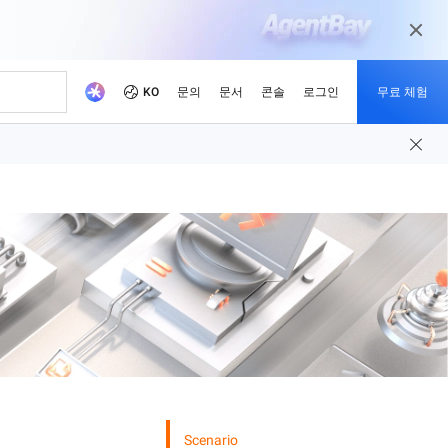
KO
문의
문서
콘솔
로그인
무료 체험
사이트
적화하세요.
증서
기
미디어 및 엔터테인먼트
새로운 사항
개발자 허브
파트너 되기
권장 프로그램
델 사용해보기
의 가용성으로 신속한 게임
디지털화된 미디어 여정을 통해 오늘날의
해, 이미지 생성 및 비디오 생성을 지원합니다.
미디어 시장을 위한 콘텐츠를 준비하십시
전하고 비용 절감
oud 아카데미
하기
pute Service (ECS)
이벤트 및 웨비나
Alibaba Cloud 프로젝트 허브
파트너 네트워크
무료 체험: 80+ 제품, 모델당
오.
oud는 AI 기반 클라우드 기술로
 낮은 가격.
하는 교육을 통해 클라우드
너를 신속하게 찾아보세요
주시면 Alibaba Cloud를
한 웹 사이트 호스팅 및 엔터
예정된 이벤트와 온디맨드 이벤트에 빠르
당사 플랫폼을 사용하여 개발자들이 만든
Alibaba Cloud 채널, 기술, MSP 파트너 및
1M 토큰
 인증서를 획득하세요.
움이 됩니다.
크로드 확장
게 액세스하기
실제 프로젝트를 살펴보세요.
기타 파트너 프로그램을 위한 파트너 포털
적이며 신뢰할 수 있는 솔
터
입니다.
제품 최신 소식 받아보기
망을 강화하세요.
의
ddress (EIP)
제품 출시
당사의 개발자 MVP
 Cloud 혜택 및 프로모션을 잠
통해 성공을 거둔 비즈니스 사
 상담하고 비즈니스에 대한
독립적으로 관리하여 인터넷 네트
Alibaba Cloud 서비스의 최신 변경 사항을
커뮤니티를 이끌고 만들어가며 영감을 주
Qwen3.7-Plus
기
아보세요.
상
계속 확인하세요.
는 개발자 응원하기
최신 Alibaba Cloud 혜택 만
기반, 장기 추론 및 다양한
네이티브 멀티모달, 100만 컨텍스트, 에이
나보기
 유연한 활용 지원
전틱 코딩
서
age Service (OSS)
보도 자료
업체들이 Alibaba Cloud
대용량 데이터를 저장하고 언제
최신 뉴스 및 보도자료
스마트한 확장: 라이트부터
us
Wan2.7-Image-Pro
가하는지 알아보기
세스 가능
엔터프라이즈까지
공간 추론, 100만 컨텍스트
인터랙티브 편집, 장문 텍스트 렌더링, 정확
Scenario