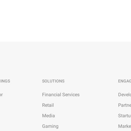
어
기반 비디오 분
도메인
Wan2.7-VideoEdit
감을 갖춘 시네
프롬프트 기반 로컬 및 글로벌 편집 모두
지원
램
AI 서비스
AI 사용 사
모델 경험
AI Token Plan
가능한 지능형
온라인에서 대규모 멀티모달 모델의 모든
월 6부터 시작. 더 많이 구축, 적게 지출 —
기능을 경험할 수 있습니다.
모든 모달리티를
CINGS
SOLUTIONS
ENGA
AI를 위한 플랫폼
AI 비디오 제
 다중 파일 편집
엔드투엔드 모델링, 학습, 추론 서비스 배포
Wanxiang 
or
Financial Services
Devel
발자 생산성을 향
를 위한 AI 네이티브 알고리즘 엔지니어링
제작을 한 단계
시스턴트입니다.
플랫폼입니다.
Retail
Partn
미세 조정 비디오 생성 모델
모델 미세 조정을 통해 Wan의 텍스트-비디
Media
Start
오 기능을 맞춤 설정하여 고유한 요구 사항
을 충족할 수 있습니다.
Gaming
Marke