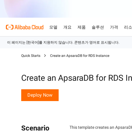
모델
개요
제품
솔루션
가격
리
제품
Alibaba Cloud를
주요 제품
자동차 산업
개요 및 도구
기술 리소스
마켓플레이스
지원 및 전문 서비스
Alibaba Cloud Mo
Quick Starts
Create an ApsaraDB for RDS Instance
AI로 자동차 산업의 복잡
바꾸세요.
엔터프라이즈급 대형 
Alibaba Cloud 소개
Simple Application Serve
가격 책정 계산기
문서
ISV를 위한 AI 연합
전문 서비스
AI 기반 클라우드 기술
경량 앱을 즉시 비용 효율
사용량과 필요에 맞춘 가격
제품 가이드 및 FAQ
당사와의 협력을 통해 AI 
전문가가 이끄는 서비스를 
리테일
Create an ApsaraDB for RDS I
으로 받아 보세요.
고 성장시키세요.
여정을 설계, 마이그레이션
AI 기반 솔루션으로 리테일
글로벌 네트워크
Container Service for Ku
아키텍처 센터
여.
모델
산업별 솔루션
최고의 성능, 더 합
주요 제품
소화하고 개인화하세요.
무료 체험
ISV 성장시키기
지원 요금제
당사의 국제적인 입지와 전
관리형 Kubernetes 인
신뢰할 수 있고 안전하며 
역 살펴보기
된 애플리케이션 실행 및 
80개 이상의 클라우드 제
드 아키텍처를 설계하세요.
ISV 파트너에게 제공되는 리
스타트업부터 대기업까지 모
Deploy Now
기술 솔루션
Qwen3.8-Max
AI 및 기계 학습
해 보세요.
근 및 시장 진출 지원을 활
춘 유연한 지원을 제공합니
코딩과 전문 업무의 전반적
당사의 글로벌 오피스
ApsaraDB RDS
인텔리전트 솔루션 탐색
AI
컴퓨팅
전 세계 4개 대륙에 사무소
자동 모니터링 및 백업을 
AI로 적합한 솔루션을 찾
Qwen-Image-3.0
가까이에서 서비스 제공
이터 저장 및 관리
웹 사이트
컨테이너
전문가급 인포그래픽, 정교
Scenario
즘
This template creates an ApsaraDB
Domain Names and Webs
네트워킹
스토리지