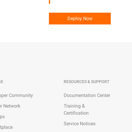
석
한 프롬프트 준수
아카데미: 기술 및 비즈니스
교육
Deploy Now
례
NEW
AI 세이빙 플랜
Hot
한정 기간! 사용량에 맞춰 AI 비용 최대
 한 플랜에.
47% 절감.
GE
RESOURCES & SUPPORT
작
AI 이미지 생성
2.6으로 전문가 수준의 비디오
카피라이팅, 이미지 생성, 포스터 디자인을
oper Community
Documentation Center
 끌어올립니다.
위한 올인원 크리에이티브 스위트입니다.
er Network
Training &
Certification
ups
Service Notices
tplace