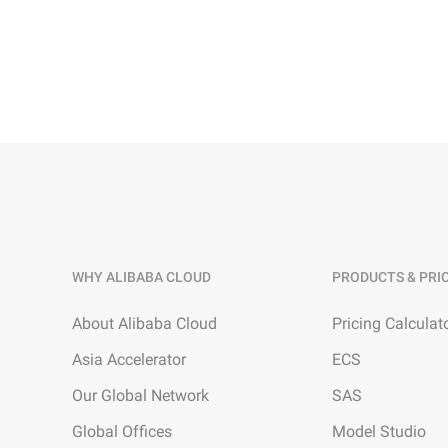
모든 필요에 맞는 완벽한 
Wan2.7-I2V
보안 및 규정 준수
네트워킹 및 CDN
감정적 깊이와 강렬한 몰입
마틱 I2V
데이터 및 분석
보안
엔터프라이즈 서비스 및 애
미들웨어
플리케이션
데이터베이스
GenAI 응용 프로그
데이터 마이그레이션
분석 컴퓨팅
Qoder
클라우드 네이티브
엔터프라이즈 전용 배포가 
미디어 서비스
코딩 어시스턴트입니다.
하이브리드 클라우드
엔터프라이즈 서비스 및 클
WHY ALIBABA CLOUD
PRODUCTS & PRI
Qoder CN
SMB 솔루션
라우드 커뮤니케이션
지능형 코드 완성, AI 채팅,
About Alibaba Cloud
Pricing Calculat
및 작업 자동화를 통해 개
도메인 네임 및 웹사이트
상시키는 AI 기반 코딩 어
Asia Accelerator
ECS
최종 사용자 컴퓨팅
Our Global Network
SAS
Serverless
Global Offices
Model Studio