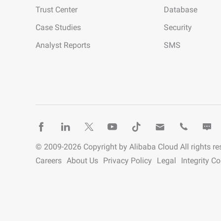
개발자 도구
Trust Center
Database
마이그레이션 및 O&M 관리
Case Studies
Security
Analyst Reports
SMS
Apsara Stack
© 2009-
2026
Copyright by Alibaba Cloud All rights re
Careers
About Us
Privacy Policy
Legal
Integrity C