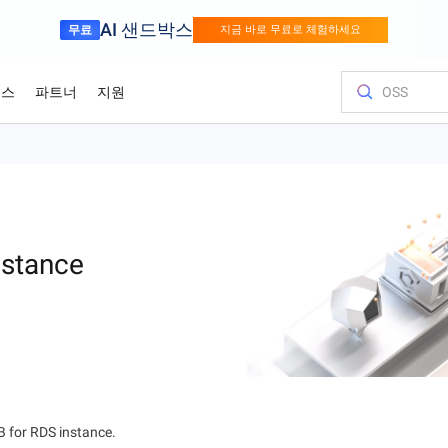
AI 샌드박스
무료
지금 바로 무료로 체험하세요
소스
파트너
지원
 사용해야 하는 이유
금융 서비스
게임
고객 및 인
비용을 최
교육 및 인
파트너 찾
문의하기
del Studio
시각 모
성을 경쟁력으로
Alibaba Cloud와 함꼐 더 빠르게 혁신하세
세계적인 수준
모델 서비스 및 응용 프로그램 개발 플랫폼입니다.
요
성장
이미지 이
r (SAS)
Asia Accelerator
가격 옵션
블로그
Alibaba Cloud Marketplace
파트너 지원 프로그램
Alibaba Cloud 모델 스튜디오
올림픽 게임
클라우드로 이
Alibaba Cl
파트너 허브
당사와 교류
Elastic Com
적으로 실행
 견적을 즉각적
솔루션을 구축하
통해 클라우드
Alibaba Cloud로 아시아에서의 성공을 가
유연하게 책정된 가격으로 Alibaba Cloud
최신 클라우드 인사이트 및 개발자 트렌드
당사 파트너 및 ISV가 제공하는 즉시 배포
피드백을 공유해 주시면 Alibaba Cloud를
업계 최고의 GenAI 모델로 AI 여정을 손쉽게
Alibaba Cl
뛰어난 성능, 더
전문가가 진행
이상적인 파트
피드백을 공유해 
어디서나 가능
스포츠
서플라이 체인
nstance
 및 최적화하세
속화하세요
를 최대한 활용하세요.
보기
가능한 솔루션을 살펴보세요.
개선하는 데 도움이 됩니다.
가속화하세요
올림픽 지원
기술을 배우고
개선하는 데 도
프라이즈 워
 고객 여정을 간
인텔리전트 기술을 활용한 스포츠 업계의
지능적이고 효율
bernetes (ACK)
프로모션 센
리적인
디지털화
루션으로 공급
Go Global
백서
Platform for AI (PAI)
사례 연구
영업 팀에 문
Elastic IP A
 세계 서비스 지
프라에서 컨테이너화
효율적인 클라우
최신 Alibaba
확장
품을 무료로 사용
소스, 시장 접
든 단계에 맞
글로벌 파트너십의 이점
당사 기술의 원리와 배경을 탐구하는 연구
엔드투엔드 엔지니어링 작업 수행
Alibaba를 
금 해제하세요
영업 전문가와
공용 IP를 
HappyHorse-1.1-T2V
Qwen3.7-Max
용하세요.
다.
입니다.
례 연구 살펴보
맞춤 견적을 받
워크 품질 향
인 도약
시네마틱한 크리에이티브 생성, 극한의 다
범용 에이전트 
기
신뢰 센터
Certificate Management Service
이내믹 디테일
프레임워크 간의
(Original SSL Certificate)
분석가 보고
Object Stor
를 두고, 언제나
통한 비즈니스 데
아드립니다
안전하고 규정 준수하며 전 세계적으로 신
뢰받는 클라우드 인프라로 기업을 지원합
웹 사이트와 사용자 간에 안전하고 신뢰할
업계 최고의 분석 
클라우드에 
Wan2.7-T2V
Qwen3-VL-Pl
한 포토리얼리
니다.
수 있는 연결 구축
를 어떻게 평
어디서나 액
고충실도 T2V, 15초 길이, 고급 카메라 제
네이티브 VL, 
 for RDS instance.
ite