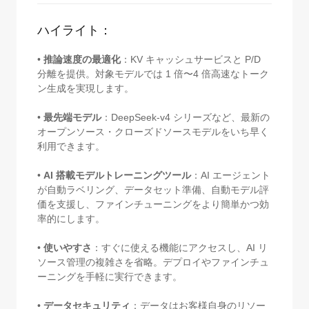
ハイライト：
•
推論速度の最適化
：KV キャッシュサービスと P/D
分離を提供。対象モデルでは 1 倍〜4 倍高速なトーク
ン生成を実現します。
•
最先端モデル
：DeepSeek-v4 シリーズなど、最新の
オープンソース・クローズドソースモデルをいち早く
利用できます。
•
AI 搭載モデルトレーニングツール
：AI エージェント
が自動ラベリング、データセット準備、自動モデル評
価を支援し、ファインチューニングをより簡単かつ効
率的にします。
•
使いやすさ
：すぐに使える機能にアクセスし、AI リ
ソース管理の複雑さを省略。デプロイやファインチュ
ーニングを手軽に実行できます。
•
データセキュリティ
：データはお客様自身のリソー