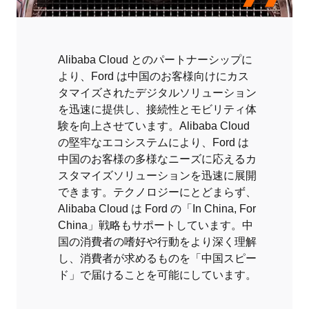
ンサイトと信頼性の高いテクノロジーは、当社
の「In China, For China」戦略を支えており、
高く評価しています。」
Alibaba Cloud とのパートナーシップに
— Robert Hou、Director, Mobility Platforms
and Products、Ford Asia Pacific
より、Ford は中国のお客様向けにカス
タマイズされたデジタルソリューション
を迅速に提供し、接続性とモビリティ体
験を向上させています。Alibaba Cloud
の堅牢なエコシステムにより、Ford は
中国のお客様の多様なニーズに応えるカ
スタマイズソリューションを迅速に展開
できます。テクノロジーにとどまらず、
Alibaba Cloud は Ford の「In China, For
China」戦略もサポートしています。中
国の消費者の嗜好や行動をより深く理解
し、消費者が求めるものを「中国スピー
ド」で届けることを可能にしています。