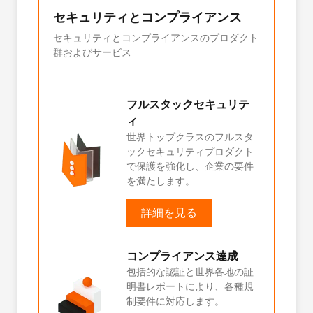
セキュリティとコンプライアンス
ク
、そ
テ
セキュリティとコンプライアンスのプロダクト
群およびサービス
信頼
IaaS
サイ
フルスタックセキュリテ
ータ
ィ
スの
世界トップクラスのフルスタ
るよ
ックセキュリティプロダクト
で保護を強化し、企業の要件
を満たします。
詳細を見る
思決
コンプライアンス達成
ォー
包括的な認証と世界各地の証
深く
明書レポートにより、各種規
とビ
制要件に対応します。