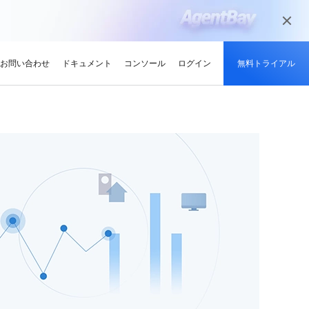
お問い合わせ
ドキュメント
コンソール
ログイン
無料トライアル
メディアとエンターテイメント
ンサイト
適化
グと認定
を探す
せ
最新情報
開発者ハブ
パートナーになる
推奨されるプログラム
デルを試す
高可用性を維持しながら、
デジタル化されたメディアジャーニー
やい成長を促進
解、画像生成、およびビデオ生成をサポートします。
で、今日のメディア市場向けにコンテン
競技大会
d Academy
ブ
がる
pute Service (ECS)
イベントとウェビナー
Alibaba Cloud プロジェクトハブ
パートナーネットワーク
無料トライアル：80+ のプ
ツを準備
oud は、Al で強化されたクラ
格。
トレーニングでクラウドス
ナーを素早く見つける
有し、Alibaba Cloud
トをホストし、エンタープライ
今後のイベントとオンデマンドイベント
プラットフォームを使用して開発者が構
Alibaba Cloud のチャネル、テクノロジ
ロダクト、100 万トークン /
ーン
ジーでオリンピック競技大
け、認定資格を取得しまし
てる
ードをどこでも拡張
を簡単に確認
築した実際のプロジェクトを探索しまし
ー、MSP パートナー、その他のパートナ
モデル
ント、効率的、かつ信頼で
ンセンター
ょう。
ープログラムのパートナーポータル
ションでサプライチェーン
ィ
Address (EIP)
プロダクトと機能のアップデート情報
開発者 MVP
ba Cloud オファーとプロモ
プロダクトの最新情報を入
loud をビジネスの成長に役立
知らせします
門家と話し、お客様のビジ
IP を個別に管理してインター
Alibaba Cloud サービスの最新の変更情
私たちのコミュニティをリードし、構築
手しましょう
Qwen3.7-Plus
様の紹介
たカスタム見積りを取得
トワークの品質を向上
報を入手できます。
し、刺激する開発者を祝福
ント基盤、長期推論、クロ
ネイティブマルチモーダル、1M コンテキ
最新の Alibaba Cloud オフ
ーク対応
スト、エージェントコーディング
ポート
RDS
プレスルーム
ァーのお知らせ
アナリスト企業による
バックアップを使用して、ビジ
最新ニュースとメディアリリース
us
Wan2.7-Image-Pro
ud の評価
を保存および管理
スマートにスケーリング：
視覚・言語統合と空間推論
インタラクティブ編集と長文レンダリン
企業向け軽量クラウドサー