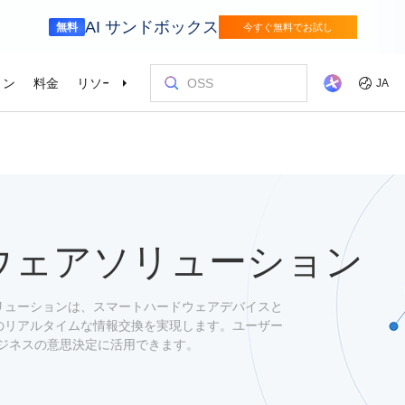
AI サンドボックス
無料
今すぐ無料でお試し
ョン
料金
リソース
パートナー
サポート
JA
金融サービス
ゲーム
を選ぶ理由
ッショナルサービス
お客様とイ
コストを最
トレーニン
パートナー
お問い合わ
odel Studio
視覚モ
動車業界を変革
Alibaba Cloudでイノベーションを加速さ
グローバルで
せる
エンタープライズグレードの大規模モデルサービスとアプリケーション開発プラットフォームです。
ゲームのすば
画像の理
er (SAS)
ス
ビス
Asia Accelerator
料金オプション
ブログ
Alibaba Cloud Marketplace
パートナー支援プログラム
Alibaba Cloud Model Studio
オリンピック
移行して節約
Alibaba Clou
パートナーハ
私たちとつな
Elastic Com
効率よく実行
即座に料金を
し、AIソリューショ
、移行、最適
Alibaba Cloud でアジアでの成功を加速
柔軟な料金で Alibaba Cloud を最大限に
クラウドに関する最新のインサイトと開
パートナーと ISV からすぐにデプロイで
専任マネージャーによるパートナー向け
業界をリードする生成 AI モデルで、AI の
Alibaba Cl
高性能・低価
専門家による
理想のパート
フィードバックを共
Web サイ
スポーツ
サプライチェ
によるサービ
活用
発者向けのトレンド情報
きるソリューションを探す
の優先技術サポートとより迅速な問題解
利用を容易に促進
ウドテクノロ
キルを身に着
の改善に役立
ズワークロ
ウェアソリューション
の購買プロセス
インテリジェントテクノロジーでスポー
インテリジェ
ローバルネットワ
bernetes
Go Global
プロモーショ
決
会をサポート
ょう。
合わせた最適
ツ業界をデジタル化
きるソリュー
ホワイトペーパー
Platform for AI (PAI)
ケーススタデ
お問い合わせ
Elastic IP 
的なクラウド
グローバルパートナーシップのメリット
最新の Aliba
を強化
oud のプレゼン
 インフラストラク
ダクトを無料で
しょう。
ソース、市場へ
ープライズま
Alibaba Cloud のテクノロジーの背後に
エンドツーエンドのエンジニアリングタス
Alibaba C
ーションをお
セールスの専
パブリック 
HappyHorse-1.1-T2V
Qwen3.7-Max
トラストセンター
クラウドソリューションは、スマートハードウェアデバイスと
ケーションを実
サポートを活
サポート
ある方法と理由を探る研究
クの実行
てているお客
ネスに合わせ
ネットネッ
、全面進化。
映画級のクリエイティブ生成で、究極の
汎用エージェ
ーションエク
間のリアルタイムな情報交換を実現します。ユーザー
セキュアでコンプライアンスが高く、グ
ダイナミックなディテールまで再現
スフレームワ
Service
Object Storage Service (OSS)
アナリストレ
ApsaraDB 
ジネスの意思決定に活用できます。
ローバルに信頼できるクラウドインフラ
え、お客様のそ
ーション
ストラクチャで企業を強化
大量のデータをクラウドに保存し、時間と
業界のトップ
自動監視と
Wan2.7-T2V
Qwen3-VL-Pl
なフォトリア
に安全でセキュ
場所を問わずアクセス
Alibaba Clo
ネスデータ
を向上
最長 15 秒の精細な動画を高速生成し、高
ネイティブな