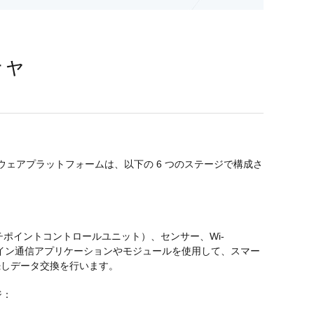
 M コンテキストの動画解
グに対応し、プロンプトに高精度で追従
バー
Alibaba Cloud Academy：
Tech & Biz トレーニング
チャ
ケース
n
AI セービングプラン
Hot
デル対応。定額制で大きく
期間限定！利用量に応じ、AI コストを最
トハードウェアプラットフォームは、以下の 6 つのステージで構成さ
大 47% 削減。
成
AI 画像作成
2.6 で、プロフェッショナルな
コピーライティング、画像生成、ポスタ
さらにレベルアップできま
ーデザインのためのオールインワンのク
チポイントコントロールユニット）、センサー、Wi-
リエイティブスイートです。
オンライン通信アプリケーションやモジュールを使用して、スマー
続しデータ交換を行います。
ジ：