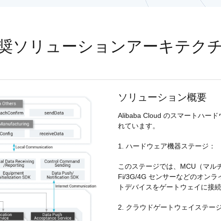
度なカメラワークで映像を自在に演出
を最適化し、1
析にも対応
site
Wan2.7-VideoEdit
感と圧倒的な映
メイン
動画を生成
プロンプトひとつで局所から全体まで、
柔軟に動画を編集
奨ソリューションアーキテク
ーション
AI サービス
AI ユース
ソリューション概要
モデルエクスペリエンス
AI Token Pla
可能なインテ
本格的なマルチモーダルモデル機能をオ
プラン・多モ
Alibaba Cloud のスマー
シスタントで
ンラインでご体験ください。
お得。
れています。
Platform for AI
AI ビデオ作
1. ハードウェア機器ステージ：
完、AI チャ
エンドツーエンドのモデリング、トレー
Wanxiang 
、タスク自動
ニング、および推論サービスをデプロイ
ビデオ制作を
このステージでは、MCU（マル
向上する、AI
するのための、AI ネイティブアルゴリズ
す。
Fi/3G/4G センサーなどの
ビデオ生成モデルのファインチューニ
アシスタント
ムエンジニアリングプラットフォームで
トデバイスをゲートウェイに接
ング
す。
モデルのファインチューニングにより、
2. クラウドゲートウェイステー
Wan のテキストからビデオ生成機能をカ