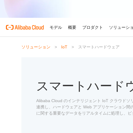
モデル
概要
プロダクト
ソリューシ
ソリューション
IoT
スマートハードウェア
プロダクト
自動車
Alibaba Cloud 
おすすめの商品
概要とツール
技術リソース
マーケットプレイス
サポートとプロフェ
Alibaba Cloud M
複雑さを強さへ。AI が自
する。
Alibaba Cloud について
Simple Application Serv
料金計算ツール
ドキュメント
ISV 向け AI アライアン
プロフェッショナルサー
AI駆動のクラウド技術
軽量アプリを簡単にコスト
使用量とニーズに基づいて
プロダクトガイドと FAQ
Alibaba Cllud と提携
クラウドジャーニーを設計
リテール
見積もり
ンを構築して共に成長
化するためのエキスパート
スマートハード
AI ソリューションで小売
Alibaba Cloud のグ
Container Service for Ku
アーキテクチャセンター
ス
モデル
業種別
おすすめの商品
を効率化し、一人ひとりに
ーク
(ACK)
無料トライアル
お客様の ISV を育成
サポートプラン
信頼性が高く、安全で効率
な体験を届けます
世界における Alibaba Cl
マネージド Kubernetes
80 を超えるクラウドプロ
アーキテクチャを設計しま
ISV パートナーとしてリ
スタートアップからエンタ
技術ソリューション
Qwen3.8-Max
AI と機械学習
Alibaba Cloud のインテリジェント IoT 
スとご利用可能地域の紹介
チャでコンテナー化アプリ
お試しください。
のアクセス、市場への参入
で、あらゆる段階で柔軟に
コーディングも専門業務も
インテリジェントソリュ
行、スケーリング
用
連携し、ハードウェアと Web アプリケーション
AI
コンピューティング
グローバルオフィス
Certificate Management 
スプローラー
に関する重要なデータをリアルタイムに処理し、ビ
Qwen-Image-3.0
(Original SSL Certificate)
世界4大陸にオフィスを構
AI が導く、最適なソリュ
ウェブサイト
コンテナ
プロ仕様の図解生成と精緻
ばでサービスをご提供
Web サイトとユーザー間
リズムで、視覚表現の品質
アな接続を作成
ネットワーク
ストレージ