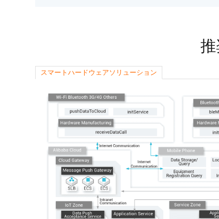
Wan2.7-I2V
Domain Names and Web
セキュリティとコンプライ
ネットワークと CDN
1 枚の画像から、深い情
あらゆるニーズに最適なド
アンス
像美を持つシネマティック
セキュリティ
推
データと分析
ミドルウェア
エンタープライズサービス
スマートハードウェアソリューション
データベース
生成 AI アプリケ
とアプリケーション
分析コンピューティング
Qoder
クラウド移行
企業専用のデプロイに使用
メディアサービス
クラウドネイティブ
リジェントコーディングア
す。
エンタープライズサービス
ハイブリッドクラウド
Qoder CN
とクラウドコミュニケーシ
インテリジェントなコード補
中小企業向けソリューショ
ョン
ット、複数ファイルの編集
ン
化により開発者の生産性を
ドメイン名と Web サイト
で強化されたコーディング
です。
エンドユーザーコンピュー
ティング