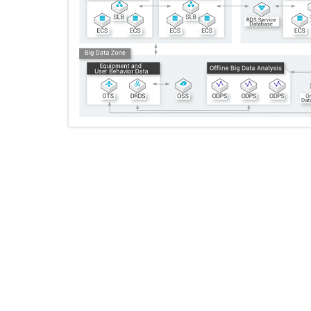
Serverless
開発者ツール
移行と O&M 管理
Apsara Stack