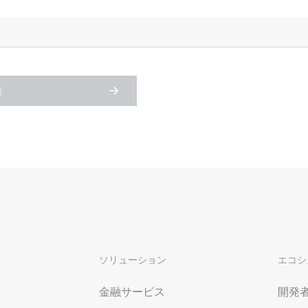
スタマイズし、独自の要件を満たすこと
ができます。
録
ソリューション
エコシ
金融サービス
開発