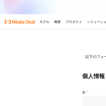
モデル
概要
プロダクト
ソリューシ
プロダクト
自動車
Alibaba Cloud 
おすすめの商品
概要とツール
技術リソース
マーケットプレイス
サポートとプロフェ
Alibaba Cloud M
複雑さを強さへ。AI が自
する。
Alibaba Cloud について
Simple Application Serv
料金計算ツール
ドキュメント
ISV 向け AI アライアン
プロフェッショナルサー
AI駆動のクラウド技術
軽量アプリを簡単にコスト
使用量とニーズに基づいて
プロダクトガイドと FAQ
Alibaba Cllud と提携
クラウドジャーニーを設計
以下のフォ
リテール
見積もり
ンを構築して共に成長
化するためのエキスパート
AI ソリューションで小売
Alibaba Cloud のグ
Container Service for Ku
アーキテクチャセンター
ス
モデル
業種別
おすすめの商品
を効率化し、一人ひとりに
ーク
(ACK)
無料トライアル
お客様の ISV を育成
サポートプラン
信頼性が高く、安全で効率
な体験を届けます
個人情報
世界における Alibaba Cl
マネージド Kubernetes
80 を超えるクラウドプロ
アーキテクチャを設計しま
ISV パートナーとしてリ
スタートアップからエンタ
技術ソリューション
Qwen3.8-Max
AI と機械学習
スとご利用可能地域の紹介
チャでコンテナー化アプリ
お試しください。
のアクセス、市場への参入
で、あらゆる段階で柔軟に
コーディングも専門業務も
インテリジェントソリュ
行、スケーリング
用
AI
コンピューティング
グローバルオフィス
Certificate Management 
スプローラー
Qwen-Image-3.0
名
(Original SSL Certificate)
世界4大陸にオフィスを構
AI が導く、最適なソリュ
ウェブサイト
コンテナ
プロ仕様の図解生成と精緻
ばでサービスをご提供
Web サイトとユーザー間
リズムで、視覚表現の品質
アな接続を作成
ネットワーク
ストレージ