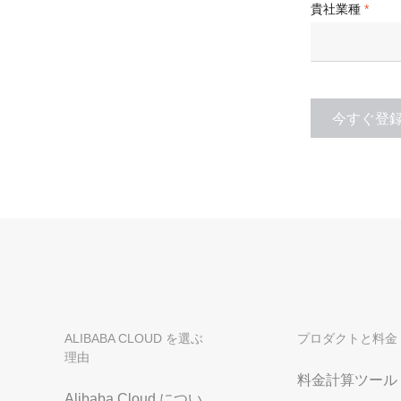
貴社業種
Serverless
開発者ツール
移行と O&M 管理
今すぐ登
Apsara Stack
ALIBABA CLOUD を選ぶ
プロダクトと料金
理由
料金計算ツール
Alibaba Cloud につい