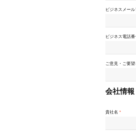
Wan2.7-I2V
ビジネスメール
Domain Names and Web
セキュリティとコンプライ
ネットワークと CDN
1 枚の画像から、深い情
あらゆるニーズに最適なド
アンス
像美を持つシネマティック
セキュリティ
データと分析
ミドルウェア
ビジネス電話番
エンタープライズサービス
データベース
生成 AI アプリケ
とアプリケーション
分析コンピューティング
Qoder
クラウド移行
ご意見・ご要望
企業専用のデプロイに使用
メディアサービス
クラウドネイティブ
リジェントコーディングア
す。
エンタープライズサービス
ハイブリッドクラウド
Qoder CN
会社情報
とクラウドコミュニケーシ
インテリジェントなコード補
中小企業向けソリューショ
ョン
ット、複数ファイルの編集
ン
化により開発者の生産性を
ドメイン名と Web サイト
で強化されたコーディング
貴社名
です。
エンドユーザーコンピュー
ティング