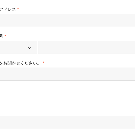
度なカメラワークで映像を自在に演出
を最適化し、1
析にも対応
アドレス
site
Wan2.7-VideoEdit
感と圧倒的な映
メイン
動画を生成
プロンプトひとつで局所から全体まで、
柔軟に動画を編集
号
ーション
AI サービス
AI ユース
モデルエクスペリエンス
AI Token Pla
をお聞かせください。
可能なインテ
本格的なマルチモーダルモデル機能をオ
プラン・多モ
シスタントで
ンラインでご体験ください。
お得。
Platform for AI
AI ビデオ作
完、AI チャ
エンドツーエンドのモデリング、トレー
Wanxiang 
、タスク自動
ニング、および推論サービスをデプロイ
ビデオ制作を
向上する、AI
するのための、AI ネイティブアルゴリズ
す。
ビデオ生成モデルのファインチューニ
アシスタント
ムエンジニアリングプラットフォームで
ング
す。
モデルのファインチューニングにより、
Wan のテキストからビデオ生成機能をカ