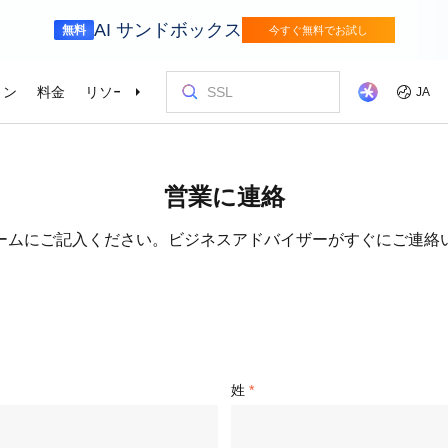
AI サンドボックス
無料
今すぐ無料でお試し
ョン
料金
リソース
パートナー
サポート
JA
金融サービス
ゲーム
を選ぶ理由
ッショナルサービス
お客様とイ
コストを最
トレーニン
パートナー
お問い合わ
odel Studio
視覚モ
営業に連絡
動車業界を変革
Alibaba Cloudでイノベーションを加速さ
グローバルで
せる
エンタープライズグレードの大規模モデルサービスとアプリケーション開発プラットフォームです。
ゲームのすば
画像の理
er (SAS)
ス
ビス
Asia Accelerator
料金オプション
ブログ
Alibaba Cloud Marketplace
パートナー支援プログラム
Alibaba Cloud Model Studio
オリンピック
移行して節約
Alibaba Clou
パートナーハ
私たちとつな
Elastic Com
効率よく実行
即座に料金を
し、AIソリューショ
、移行、最適
Alibaba Cloud でアジアでの成功を加速
柔軟な料金で Alibaba Cloud を最大限に
クラウドに関する最新のインサイトと開
パートナーと ISV からすぐにデプロイで
専任マネージャーによるパートナー向け
業界をリードする生成 AI モデルで、AI の
Alibaba Cl
高性能・低価
専門家による
理想のパート
フィードバックを共
Web サイ
ームにご記入ください。ビジネスアドバイザーがすぐにご連絡
スポーツ
サプライチェ
によるサービ
活用
発者向けのトレンド情報
きるソリューションを探す
の優先技術サポートとより迅速な問題解
利用を容易に促進
ウドテクノロ
キルを身に着
の改善に役立
ズワークロ
の購買プロセス
インテリジェントテクノロジーでスポー
インテリジェ
ローバルネットワ
bernetes
Go Global
プロモーショ
決
会をサポート
ょう。
合わせた最適
ツ業界をデジタル化
きるソリュー
ホワイトペーパー
Platform for AI (PAI)
ケーススタデ
お問い合わせ
Elastic IP 
的なクラウド
グローバルパートナーシップのメリット
最新の Aliba
を強化
oud のプレゼン
 インフラストラク
ダクトを無料で
しょう。
ソース、市場へ
ープライズま
Alibaba Cloud のテクノロジーの背後に
エンドツーエンドのエンジニアリングタス
Alibaba C
ーションをお
セールスの専
パブリック 
HappyHorse-1.1-T2V
Qwen3.7-Max
トラストセンター
ケーションを実
サポートを活
サポート
ある方法と理由を探る研究
クの実行
てているお客
ネスに合わせ
ネットネッ
、全面進化。
映画級のクリエイティブ生成で、究極の
汎用エージェ
ーションエク
セキュアでコンプライアンスが高く、グ
ダイナミックなディテールまで再現
スフレームワ
Service
Object Storage Service (OSS)
アナリストレ
ApsaraDB 
ローバルに信頼できるクラウドインフラ
姓
え、お客様のそ
ーション
ストラクチャで企業を強化
大量のデータをクラウドに保存し、時間と
業界のトップ
自動監視と
Wan2.7-T2V
Qwen3-VL-Pl
なフォトリア
に安全でセキュ
場所を問わずアクセス
Alibaba Clo
ネスデータ
を向上
最長 15 秒の精細な動画を高速生成し、高
ネイティブな