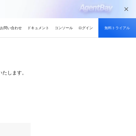
お問い合わせ
ドキュメント
コンソール
ログイン
無料トライアル
メディアとエンターテイメント
ンサイト
適化
グと認定
を探す
せ
最新情報
開発者ハブ
パートナーになる
推奨されるプログラム
デルを試す
高可用性を維持しながら、
デジタル化されたメディアジャーニー
やい成長を促進
解、画像生成、およびビデオ生成をサポートします。
で、今日のメディア市場向けにコンテン
競技大会
d Academy
ブ
がる
pute Service (ECS)
イベントとウェビナー
Alibaba Cloud プロジェクトハブ
パートナーネットワーク
無料トライアル：80+ のプ
ツを準備
oud は、Al で強化されたクラ
格。
トレーニングでクラウドス
ナーを素早く見つける
有し、Alibaba Cloud
トをホストし、エンタープライ
今後のイベントとオンデマンドイベント
プラットフォームを使用して開発者が構
Alibaba Cloud のチャネル、テクノロジ
ロダクト、100 万トークン /
いたします。
ーン
ジーでオリンピック競技大
け、認定資格を取得しまし
てる
ードをどこでも拡張
を簡単に確認
築した実際のプロジェクトを探索しまし
ー、MSP パートナー、その他のパートナ
モデル
ント、効率的、かつ信頼で
ンセンター
ょう。
ープログラムのパートナーポータル
ションでサプライチェーン
ィ
Address (EIP)
プロダクトと機能のアップデート情報
開発者 MVP
ba Cloud オファーとプロモ
プロダクトの最新情報を入
loud をビジネスの成長に役立
知らせします
門家と話し、お客様のビジ
IP を個別に管理してインター
Alibaba Cloud サービスの最新の変更情
私たちのコミュニティをリードし、構築
手しましょう
Qwen3.7-Plus
様の紹介
たカスタム見積りを取得
トワークの品質を向上
報を入手できます。
し、刺激する開発者を祝福
ント基盤、長期推論、クロ
ネイティブマルチモーダル、1M コンテキ
最新の Alibaba Cloud オフ
ーク対応
スト、エージェントコーディング
ポート
RDS
プレスルーム
ァーのお知らせ
アナリスト企業による
バックアップを使用して、ビジ
最新ニュースとメディアリリース
us
Wan2.7-Image-Pro
ud の評価
を保存および管理
スマートにスケーリング：
視覚・言語統合と空間推論
インタラクティブ編集と長文レンダリン
企業向け軽量クラウドサー