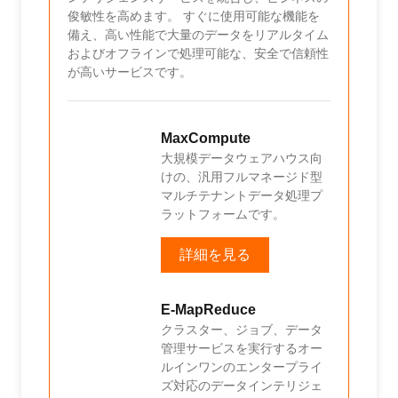
俊敏性を高めます。 すぐに使用可能な機能を
ーム
ータ視
備え、高い性能で大量のデータをリアルタイム
とデー
解釈を
およびオフラインで処理可能な、安全で信頼性
統合
ます。
が高いサービスです。
援し
ます。
MaxCompute
大規模データウェアハウス向
表示
けの、汎用フルマネージド型
、強
マルチテナントデータ処理プ
視覚
ラットフォームです。
詳細を見る
E-MapReduce
クラスター、ジョブ、データ
査、
管理サービスを実行するオー
、ク
ルインワンのエンタープライ
ネス
ズ対応のデータインテリジェ
スで