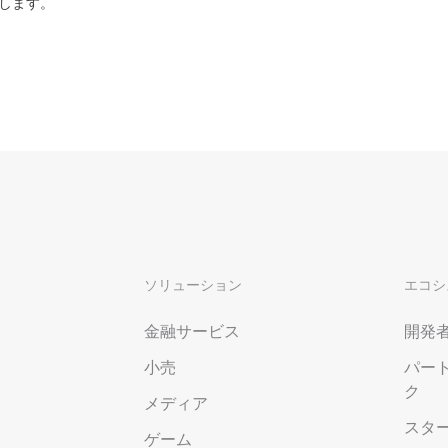
度なカメラワークで映像を自在に演出
を最適化し、1
します。
析にも対応
site
Wan2.7-VideoEdit
感と圧倒的な映
メイン
動画を生成
プロンプトひとつで局所から全体まで、
柔軟に動画を編集
ーション
AI サービス
AI ユース
モデルエクスペリエンス
AI Token Pla
可能なインテ
本格的なマルチモーダルモデル機能をオ
プラン・多モ
シスタントで
ンラインでご体験ください。
お得。
Platform for AI
ソリューション
AI ビデオ作
エコシ
完、AI チャ
エンドツーエンドのモデリング、トレー
Wanxiang 
、タスク自動
ニング、および推論サービスをデプロイ
ビデオ制作を
金融サービス
開発
向上する、AI
するのための、AI ネイティブアルゴリズ
す。
ビデオ生成モデルのファインチューニ
小売
パー
アシスタント
ムエンジニアリングプラットフォームで
ング
す。
ク
メディア
モデルのファインチューニングにより、
スタ
Wan のテキストからビデオ生成機能をカ
ゲーム