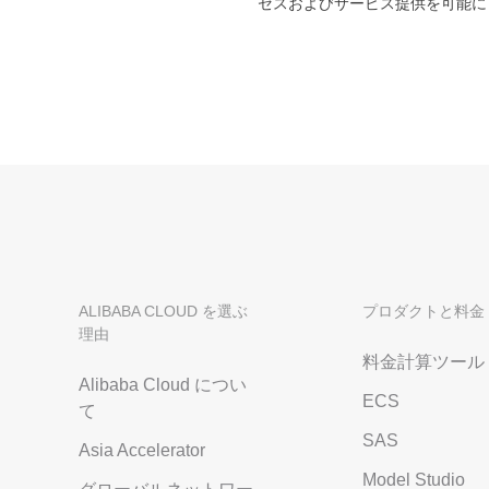
セスおよびサービス提供を可能に
Wan2.7-I2V
Domain Names and Web
セキュリティとコンプライ
ネットワークと CDN
1 枚の画像から、深い情
あらゆるニーズに最適なド
アンス
像美を持つシネマティック
セキュリティ
データと分析
ミドルウェア
エンタープライズサービス
データベース
生成 AI アプリケ
とアプリケーション
分析コンピューティング
Qoder
クラウド移行
企業専用のデプロイに使用
メディアサービス
クラウドネイティブ
リジェントコーディングア
す。
エンタープライズサービス
ハイブリッドクラウド
ALIBABA CLOUD を選ぶ
Qoder CN
プロダクトと料金
とクラウドコミュニケーシ
理由
インテリジェントなコード補
中小企業向けソリューショ
ョン
ット、複数ファイルの編集
料金計算ツール
ン
化により開発者の生産性を
Alibaba Cloud につい
ドメイン名と Web サイト
ECS
で強化されたコーディング
て
です。
SAS
エンドユーザーコンピュー
Asia Accelerator
ティング
Model Studio