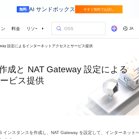
AI サンドボックス
無料
今すぐ無料でお試し
ョン
料金
リソース
パートナー
サポート
JA
Gateway 設定によるインターネットアクセスとサービス提供
金融サービス
ゲーム
を選ぶ理由
ッショナルサービス
お客様とイ
コストを最
トレーニン
パートナー
お問い合わ
odel Studio
視覚モ
動車業界を変革
Alibaba Cloudでイノベーションを加速さ
グローバルで
せる
エンタープライズグレードの大規模モデルサービスとアプリケーション開発プラットフォームです。
ゲームのすば
画像の理
er (SAS)
ス
ビス
Asia Accelerator
料金オプション
ブログ
Alibaba Cloud Marketplace
パートナー支援プログラム
Alibaba Cloud Model Studio
オリンピック
移行して節約
Alibaba Clou
パートナーハ
私たちとつな
Elastic Com
成と NAT Gateway 設定による
効率よく実行
即座に料金を
し、AIソリューショ
、移行、最適
Alibaba Cloud でアジアでの成功を加速
柔軟な料金で Alibaba Cloud を最大限に
クラウドに関する最新のインサイトと開
パートナーと ISV からすぐにデプロイで
専任マネージャーによるパートナー向け
業界をリードする生成 AI モデルで、AI の
Alibaba Cl
高性能・低価
専門家による
理想のパート
フィードバックを共
Web サイ
ービス提供
スポーツ
サプライチェ
によるサービ
活用
発者向けのトレンド情報
きるソリューションを探す
の優先技術サポートとより迅速な問題解
利用を容易に促進
ウドテクノロ
キルを身に着
の改善に役立
ズワークロ
の購買プロセス
インテリジェントテクノロジーでスポー
インテリジェ
ローバルネットワ
bernetes
Go Global
プロモーショ
決
会をサポート
ょう。
合わせた最適
ツ業界をデジタル化
きるソリュー
ホワイトペーパー
Platform for AI (PAI)
ケーススタデ
お問い合わせ
Elastic IP 
的なクラウド
グローバルパートナーシップのメリット
最新の Aliba
を強化
oud のプレゼン
 インフラストラク
ダクトを無料で
しょう。
ソース、市場へ
ープライズま
Alibaba Cloud のテクノロジーの背後に
エンドツーエンドのエンジニアリングタス
Alibaba C
ーションをお
セールスの専
パブリック 
HappyHorse-1.1-T2V
Qwen3.7-Max
トラストセンター
ケーションを実
サポートを活
サポート
ある方法と理由を探る研究
クの実行
てているお客
ネスに合わせ
ネットネッ
、全面進化。
映画級のクリエイティブ生成で、究極の
汎用エージェ
ーションエク
セキュアでコンプライアンスが高く、グ
ダイナミックなディテールまで再現
スフレームワ
Service
Object Storage Service (OSS)
アナリストレ
ApsaraDB 
ローバルに信頼できるクラウドインフラ
え、お客様のそ
ーション
ストラクチャで企業を強化
大量のデータをクラウドに保存し、時間と
業界のトップ
自動監視と
Wan2.7-T2V
Qwen3-VL-Pl
なフォトリア
に安全でセキュ
場所を問わずアクセス
Alibaba Clo
ネスデータ
S インスタンスを作成し、NAT Gateway を設定して、インターネット
を向上
最長 15 秒の精細な動画を高速生成し、高
ネイティブな