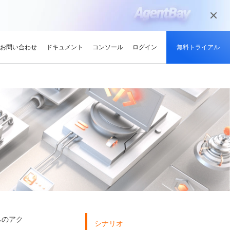
お問い合わせ
ドキュメント
コンソール
ログイン
無料トライアル
メディアとエンターテイメント
ンサイト
適化
グと認定
を探す
せ
最新情報
開発者ハブ
パートナーになる
推奨されるプログラム
デルを試す
高可用性を維持しながら、
デジタル化されたメディアジャーニー
やい成長を促進
解、画像生成、およびビデオ生成をサポートします。
で、今日のメディア市場向けにコンテン
競技大会
d Academy
ブ
がる
pute Service (ECS)
イベントとウェビナー
Alibaba Cloud プロジェクトハブ
パートナーネットワーク
無料トライアル：80+ のプ
ツを準備
oud は、Al で強化されたクラ
格。
トレーニングでクラウドス
ナーを素早く見つける
有し、Alibaba Cloud
トをホストし、エンタープライ
今後のイベントとオンデマンドイベント
プラットフォームを使用して開発者が構
Alibaba Cloud のチャネル、テクノロジ
ロダクト、100 万トークン /
ーン
ジーでオリンピック競技大
け、認定資格を取得しまし
てる
ードをどこでも拡張
を簡単に確認
築した実際のプロジェクトを探索しまし
ー、MSP パートナー、その他のパートナ
モデル
ント、効率的、かつ信頼で
ンセンター
ょう。
ープログラムのパートナーポータル
ションでサプライチェーン
ィ
Address (EIP)
プロダクトと機能のアップデート情報
開発者 MVP
ba Cloud オファーとプロモ
プロダクトの最新情報を入
loud をビジネスの成長に役立
知らせします
門家と話し、お客様のビジ
IP を個別に管理してインター
Alibaba Cloud サービスの最新の変更情
私たちのコミュニティをリードし、構築
手しましょう
Qwen3.7-Plus
様の紹介
たカスタム見積りを取得
トワークの品質を向上
報を入手できます。
し、刺激する開発者を祝福
ント基盤、長期推論、クロ
ネイティブマルチモーダル、1M コンテキ
最新の Alibaba Cloud オフ
ーク対応
スト、エージェントコーディング
ポート
RDS
プレスルーム
ァーのお知らせ
アナリスト企業による
バックアップを使用して、ビジ
最新ニュースとメディアリリース
us
Wan2.7-Image-Pro
ud の評価
を保存および管理
スマートにスケーリング：
へのアク
視覚・言語統合と空間推論
インタラクティブ編集と長文レンダリン
シナリオ
企業向け軽量クラウドサー