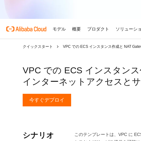
モデル
概要
プロダクト
ソリューシ
クイックスタート
VPC での ECS インスタンス作成と NAT 
プロダクト
自動車
Alibaba Cloud 
おすすめの商品
概要とツール
技術リソース
マーケットプレイス
サポートとプロフェ
Alibaba Cloud M
複雑さを強さへ。AI が自
する。
Alibaba Cloud について
Simple Application Serv
料金計算ツール
ドキュメント
ISV 向け AI アライアン
プロフェッショナルサー
VPC での ECS インスタンス作
AI駆動のクラウド技術
軽量アプリを簡単にコスト
使用量とニーズに基づいて
プロダクトガイドと FAQ
Alibaba Cllud と提携
クラウドジャーニーを設計
インターネットアクセスとサ
リテール
見積もり
ンを構築して共に成長
化するためのエキスパート
AI ソリューションで小売
Alibaba Cloud のグ
Container Service for Ku
アーキテクチャセンター
ス
モデル
業種別
おすすめの商品
を効率化し、一人ひとりに
ーク
(ACK)
無料トライアル
お客様の ISV を育成
サポートプラン
信頼性が高く、安全で効率
な体験を届けます
今すぐデプロイ
世界における Alibaba Cl
マネージド Kubernetes
80 を超えるクラウドプロ
アーキテクチャを設計しま
ISV パートナーとしてリ
スタートアップからエンタ
技術ソリューション
Qwen3.8-Max
AI と機械学習
スとご利用可能地域の紹介
チャでコンテナー化アプリ
お試しください。
のアクセス、市場への参入
で、あらゆる段階で柔軟に
コーディングも専門業務も
インテリジェントソリュ
行、スケーリング
用
AI
コンピューティング
グローバルオフィス
Certificate Management 
スプローラー
Qwen-Image-3.0
(Original SSL Certificate)
世界4大陸にオフィスを構
AI が導く、最適なソリュ
ウェブサイト
コンテナ
プロ仕様の図解生成と精緻
ばでサービスをご提供
Web サイトとユーザー間
シナリオ
このテンプレートは、VPC に EC
リズムで、視覚表現の品質
アな接続を作成
ネットワーク
ストレージ