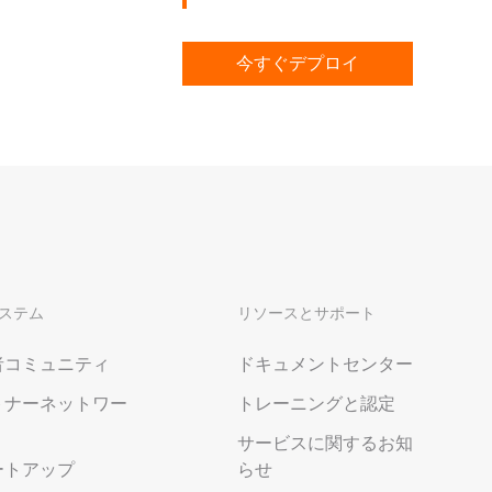
 M コンテキストの動画解
グに対応し、プロンプトに高精度で追従
バー
今すぐデプロイ
Alibaba Cloud Academy：
Tech & Biz トレーニング
ケース
n
AI セービングプラン
Hot
デル対応。定額制で大きく
期間限定！利用量に応じ、AI コストを最
大 47% 削減。
成
ステム
AI 画像作成
リソースとサポート
2.6 で、プロフェッショナルな
コピーライティング、画像生成、ポスタ
さらにレベルアップできま
ーデザインのためのオールインワンのク
者コミュニティ
ドキュメントセンター
リエイティブスイートです。
トナーネットワー
トレーニングと認定
サービスに関するお知
ートアップ
らせ