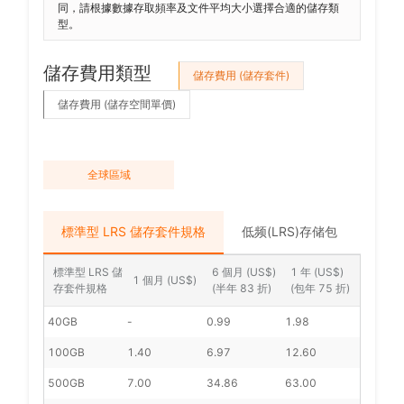
同，請根據數據存取頻率及文件平均大小選擇合適的儲存類
型。
儲存費用類型
儲存費用 (儲存套件)
儲存費用 (儲存空間單價)
全球區域
亞
歐
標準型 LRS 儲存套件規格
低频(LRS)存储包
中
標準型 LRS 儲
6 個月 (US$)
1 年 (US$)
1 個月 (US$)
存套件規格
(半年 83 折)
(包年 75 折)
40GB
-
0.99
1.98
100GB
1.40
6.97
12.60
500GB
7.00
34.86
63.00