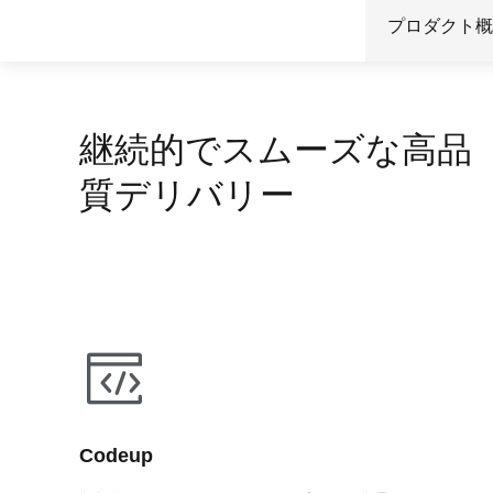
Wan2.7-I2V
プロダクト概
Domain Names and Web
セキュリティとコンプライ
ネットワークと CDN
1 枚の画像から、深い情
あらゆるニーズに最適なド
アンス
像美を持つシネマティック
セキュリティ
データと分析
ミドルウェア
継続的でスムーズな高品
エンタープライズサービス
データベース
生成 AI アプリケ
とアプリケーション
質デリバリー
分析コンピューティング
Qoder
クラウド移行
企業専用のデプロイに使用
メディアサービス
クラウドネイティブ
リジェントコーディングア
す。
エンタープライズサービス
ハイブリッドクラウド
Qoder CN
とクラウドコミュニケーシ
インテリジェントなコード補
中小企業向けソリューショ
ョン
ット、複数ファイルの編集
ン
化により開発者の生産性を
ドメイン名と Web サイト
で強化されたコーディング
です。
エンドユーザーコンピュー
Codeup
ティング