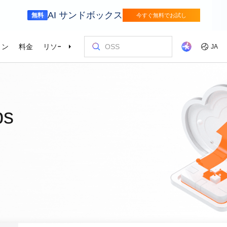
AI サンドボックス
無料
今すぐ無料でお試し
ョン
料金
リソース
パートナー
サポート
JA
金融サービス
ゲーム
を選ぶ理由
ッショナルサービス
お客様とイ
コストを最
トレーニン
パートナー
お問い合わ
odel Studio
視覚モ
動車業界を変革
Alibaba Cloudでイノベーションを加速さ
グローバルで
せる
エンタープライズグレードの大規模モデルサービスとアプリケーション開発プラットフォームです。
ゲームのすば
画像の理
er (SAS)
ス
ビス
Asia Accelerator
料金オプション
ブログ
Alibaba Cloud Marketplace
パートナー支援プログラム
Alibaba Cloud Model Studio
オリンピック
移行して節約
Alibaba Clou
パートナーハ
私たちとつな
Elastic Com
ps
効率よく実行
即座に料金を
し、AIソリューショ
、移行、最適
Alibaba Cloud でアジアでの成功を加速
柔軟な料金で Alibaba Cloud を最大限に
クラウドに関する最新のインサイトと開
パートナーと ISV からすぐにデプロイで
専任マネージャーによるパートナー向け
業界をリードする生成 AI モデルで、AI の
Alibaba Cl
高性能・低価
専門家による
理想のパート
フィードバックを共
Web サイ
スポーツ
サプライチェ
によるサービ
活用
発者向けのトレンド情報
きるソリューションを探す
の優先技術サポートとより迅速な問題解
利用を容易に促進
ウドテクノロ
キルを身に着
の改善に役立
ズワークロ
の購買プロセス
インテリジェントテクノロジーでスポー
インテリジェ
ローバルネットワ
bernetes
Go Global
プロモーショ
決
会をサポート
ょう。
合わせた最適
ツ業界をデジタル化
きるソリュー
ホワイトペーパー
Platform for AI (PAI)
ケーススタデ
お問い合わせ
Elastic IP 
的なクラウド
グローバルパートナーシップのメリット
最新の Aliba
を強化
oud のプレゼン
 インフラストラク
ダクトを無料で
しょう。
ソース、市場へ
ープライズま
Alibaba Cloud のテクノロジーの背後に
エンドツーエンドのエンジニアリングタス
Alibaba C
ーションをお
セールスの専
パブリック 
HappyHorse-1.1-T2V
Qwen3.7-Max
トラストセンター
ケーションを実
サポートを活
サポート
ある方法と理由を探る研究
クの実行
てているお客
ネスに合わせ
ネットネッ
、全面進化。
映画級のクリエイティブ生成で、究極の
汎用エージェ
ーションエク
セキュアでコンプライアンスが高く、グ
ダイナミックなディテールまで再現
スフレームワ
Service
Object Storage Service (OSS)
アナリストレ
ApsaraDB 
ローバルに信頼できるクラウドインフラ
え、お客様のそ
ーション
ストラクチャで企業を強化
大量のデータをクラウドに保存し、時間と
業界のトップ
自動監視と
Wan2.7-T2V
Qwen3-VL-Pl
なフォトリア
に安全でセキュ
場所を問わずアクセス
Alibaba Clo
ネスデータ
を向上
最長 15 秒の精細な動画を高速生成し、高
ネイティブな