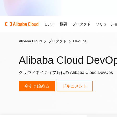
モデル
概要
プロダクト
ソリューシ
Alibaba Cloud
プロダクト
DevOps
プロダクト
自動車
Alibaba Cloud 
おすすめの商品
概要とツール
技術リソース
マーケットプレイス
サポートとプロフェ
Alibaba Cloud M
複雑さを強さへ。AI が自
する。
Alibaba Cloud について
Simple Application Serv
料金計算ツール
ドキュメント
ISV 向け AI アライアン
プロフェッショナルサー
Alibaba Cloud DevO
AI駆動のクラウド技術
軽量アプリを簡単にコスト
使用量とニーズに基づいて
プロダクトガイドと FAQ
Alibaba Cllud と提携
クラウドジャーニーを設計
リテール
見積もり
ンを構築して共に成長
化するためのエキスパート
AI ソリューションで小売
Alibaba Cloud のグ
Container Service for Ku
アーキテクチャセンター
ス
クラウドネイティブ時代の Alibaba Cloud DevOps
モデル
業種別
おすすめの商品
を効率化し、一人ひとりに
ーク
(ACK)
無料トライアル
お客様の ISV を育成
サポートプラン
信頼性が高く、安全で効率
な体験を届けます
世界における Alibaba Cl
マネージド Kubernetes
80 を超えるクラウドプロ
アーキテクチャを設計しま
ISV パートナーとしてリ
スタートアップからエンタ
技術ソリューション
Qwen3.8-Max
AI と機械学習
今すぐ始める
ドキュメント
スとご利用可能地域の紹介
チャでコンテナー化アプリ
お試しください。
のアクセス、市場への参入
で、あらゆる段階で柔軟に
コーディングも専門業務も
インテリジェントソリュ
行、スケーリング
用
AI
コンピューティング
グローバルオフィス
Certificate Management 
スプローラー
Qwen-Image-3.0
(Original SSL Certificate)
世界4大陸にオフィスを構
AI が導く、最適なソリュ
ウェブサイト
コンテナ
プロ仕様の図解生成と精緻
ばでサービスをご提供
Web サイトとユーザー間
リズムで、視覚表現の品質
アな接続を作成
ネットワーク
ストレージ