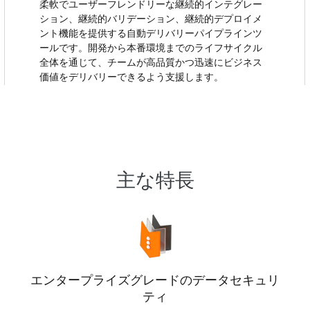
スタマイズし、独自の要件を満たすこと
柔軟でユーザーフレンドリーな継続的インテグレー
ができます。
ション、継続的バリデーション、継続的デプロイメ
ント機能を提供する自動デリバリーパイプラインツ
ールです。開発から本番環境までのライフサイクル
全体を通じて、チームが高品質かつ迅速にビジネス
価値をデリバリーできるよう支援します。
主な特長
エンタープライズグレードのデータセキュリ
ティ