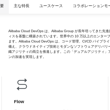
度なカメラワークで映像を自在に演出
を最適化し、1
析にも対応
要
主な特長
ユースケース
コラボレーションモ
site
Wan2.7-VideoEdit
感と圧倒的な映
メイン
動画を生成
プロンプトひとつで局所から全体まで、
柔軟に動画を編集
Alibaba Cloud DevOps は、Alibaba Group が
ィスを基盤に構築されています。世界中の 10 万以上のエンタープ
ーション
AI サービス
AI ユース
ます。Alibaba Cloud DevOps は、コード管理、CI/C
備え、クラウドネイティブ技術とモダンなソフトウェアデリバリー
モデルエクスペリエンス
AI Token Pla
織アジリティの両立を推進します。この「デュアルアジリティ」ア
可能なインテ
本格的なマルチモーダルモデル機能をオ
プラン・多モ
ンの加速を実現します。
シスタントで
ンラインでご体験ください。
お得。
Platform for AI
AI ビデオ作
完、AI チャ
エンドツーエンドのモデリング、トレー
Wanxiang 
、タスク自動
ニング、および推論サービスをデプロイ
ビデオ制作を
向上する、AI
するのための、AI ネイティブアルゴリズ
す。
ビデオ生成モデルのファインチューニ
アシスタント
ムエンジニアリングプラットフォームで
ング
す。
モデルのファインチューニングにより、
Flow
Wan のテキストからビデオ生成機能をカ