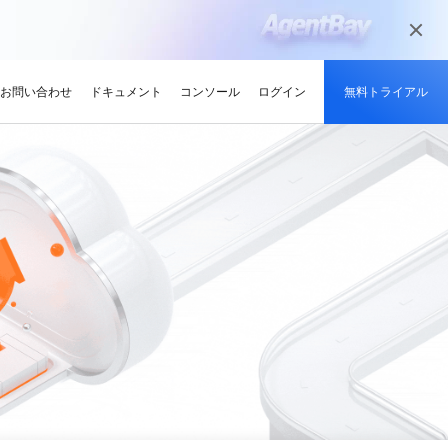
お問い合わせ
ドキュメント
コンソール
ログイン
無料トライアル
メディアとエンターテイメント
ンサイト
適化
グと認定
を探す
せ
最新情報
開発者ハブ
パートナーになる
推奨されるプログラム
デルを試す
高可用性を維持しながら、
デジタル化されたメディアジャーニー
やい成長を促進
解、画像生成、およびビデオ生成をサポートします。
で、今日のメディア市場向けにコンテン
競技大会
d Academy
ブ
がる
pute Service (ECS)
イベントとウェビナー
Alibaba Cloud プロジェクトハブ
パートナーネットワーク
無料トライアル：80+ のプ
ツを準備
oud は、Al で強化されたクラ
格。
トレーニングでクラウドス
ナーを素早く見つける
有し、Alibaba Cloud
トをホストし、エンタープライ
今後のイベントとオンデマンドイベント
プラットフォームを使用して開発者が構
Alibaba Cloud のチャネル、テクノロジ
ロダクト、100 万トークン /
ーン
ジーでオリンピック競技大
け、認定資格を取得しまし
てる
ードをどこでも拡張
を簡単に確認
築した実際のプロジェクトを探索しまし
ー、MSP パートナー、その他のパートナ
モデル
ント、効率的、かつ信頼で
ンセンター
ょう。
ープログラムのパートナーポータル
ションでサプライチェーン
ィ
Address (EIP)
プロダクトと機能のアップデート情報
開発者 MVP
ba Cloud オファーとプロモ
プロダクトの最新情報を入
loud をビジネスの成長に役立
知らせします
門家と話し、お客様のビジ
IP を個別に管理してインター
Alibaba Cloud サービスの最新の変更情
私たちのコミュニティをリードし、構築
手しましょう
Qwen3.7-Plus
様の紹介
たカスタム見積りを取得
トワークの品質を向上
報を入手できます。
し、刺激する開発者を祝福
ント基盤、長期推論、クロ
ネイティブマルチモーダル、1M コンテキ
最新の Alibaba Cloud オフ
ーク対応
スト、エージェントコーディング
ポート
RDS
プレスルーム
ァーのお知らせ
アナリスト企業による
バックアップを使用して、ビジ
最新ニュースとメディアリリース
us
Wan2.7-Image-Pro
ud の評価
を保存および管理
スマートにスケーリング：
視覚・言語統合と空間推論
インタラクティブ編集と長文レンダリン
企業向け軽量クラウドサー