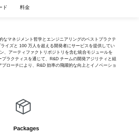
 M コンテキストの動画解
グに対応し、プロンプトに高精度で追従
バー
ード
料金
Alibaba Cloud Academy：
Tech & Biz トレーニング
長年培ってきた先進的なマネジメント哲学とエンジニアリングのベストプラクテ
ライズと 100 万人を超える開発者にサービスを提供してい
ケース
D パイプライン、アーティファクトリポジトリを含む統合モジュールを
プラクティスを通じて、R&D チームの開発アジリティと組
n
AI セービングプラン
Hot
プローチにより、R&D 効率の飛躍的な向上とイノベーショ
デル対応。定額制で大きく
期間限定！利用量に応じ、AI コストを最
大 47% 削減。
成
AI 画像作成
2.6 で、プロフェッショナルな
コピーライティング、画像生成、ポスタ
さらにレベルアップできま
ーデザインのためのオールインワンのク
リエイティブスイートです。
Packages