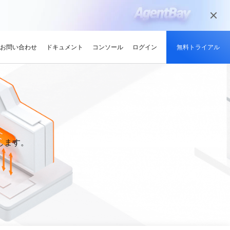
お問い合わせ
ドキュメント
コンソール
ログイン
無料トライアル
メディアとエンターテイメント
ンサイト
適化
グと認定
を探す
せ
最新情報
開発者ハブ
パートナーになる
推奨されるプログラム
デルを試す
高可用性を維持しながら、
デジタル化されたメディアジャーニー
やい成長を促進
解、画像生成、およびビデオ生成をサポートします。
で、今日のメディア市場向けにコンテン
競技大会
d Academy
ブ
がる
pute Service (ECS)
イベントとウェビナー
Alibaba Cloud プロジェクトハブ
パートナーネットワーク
無料トライアル：80+ のプ
ツを準備
oud は、Al で強化されたクラ
格。
トレーニングでクラウドス
ナーを素早く見つける
有し、Alibaba Cloud
トをホストし、エンタープライ
今後のイベントとオンデマンドイベント
プラットフォームを使用して開発者が構
Alibaba Cloud のチャネル、テクノロジ
ロダクト、100 万トークン /
ーン
ジーでオリンピック競技大
け、認定資格を取得しまし
てる
ードをどこでも拡張
を簡単に確認
築した実際のプロジェクトを探索しまし
ー、MSP パートナー、その他のパートナ
モデル
ント、効率的、かつ信頼で
ンセンター
します。
ょう。
ープログラムのパートナーポータル
ションでサプライチェーン
ィ
Address (EIP)
プロダクトと機能のアップデート情報
開発者 MVP
ba Cloud オファーとプロモ
プロダクトの最新情報を入
loud をビジネスの成長に役立
知らせします
門家と話し、お客様のビジ
IP を個別に管理してインター
Alibaba Cloud サービスの最新の変更情
私たちのコミュニティをリードし、構築
手しましょう
Qwen3.7-Plus
様の紹介
たカスタム見積りを取得
トワークの品質を向上
報を入手できます。
し、刺激する開発者を祝福
ント基盤、長期推論、クロ
ネイティブマルチモーダル、1M コンテキ
最新の Alibaba Cloud オフ
ーク対応
スト、エージェントコーディング
ポート
RDS
プレスルーム
ァーのお知らせ
アナリスト企業による
バックアップを使用して、ビジ
最新ニュースとメディアリリース
us
Wan2.7-Image-Pro
ud の評価
を保存および管理
スマートにスケーリング：
視覚・言語統合と空間推論
インタラクティブ編集と長文レンダリン
企業向け軽量クラウドサー