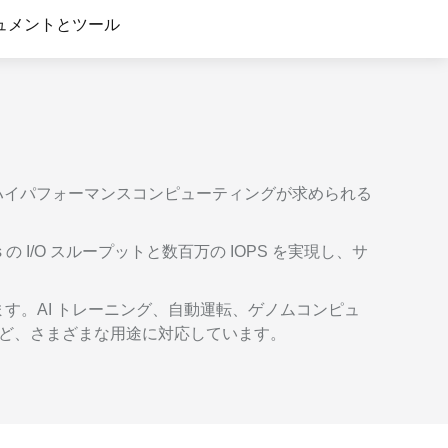
 M コンテキストの動画解
グに対応し、プロンプトに高精度で追従
バー
ュメントとツール
Alibaba Cloud Academy：
Tech & Biz トレーニング
ケース
ルシステムです。ハイパフォーマンスコンピューティングが求められる
n
AI セービングプラン
Hot
デル対応。定額制で大きく
期間限定！利用量に応じ、AI コストを最
大 47% 削減。
I/O スループットと数百万の IOPS を実現し、サ
成
AI 画像作成
2.6 で、プロフェッショナルな
コピーライティング、画像生成、ポスタ
きます。AI トレーニング、自動運転、ゲノムコンピュ
さらにレベルアップできま
ーデザインのためのオールインワンのク
など、さまざまな用途に対応しています。
リエイティブスイートです。