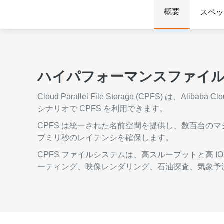
Wan2.7-I2V
概要
スペッ
Domain Names and Web
セキュリティとコンプライ
ネットワークと CDN
1 枚の画像から、深い情
あらゆるニーズに最適なド
アンス
像美を持つシネマティック
セキュリティ
データと分析
ミドルウェア
エンタープライズサービス
ハイパフォーマンスファイ
データベース
生成 AI アプリケ
とアプリケーション
Cloud Parallel File Storage (CP
分析コンピューティング
Qoder
クラウド移行
シナリオで CPFS を利用できます。
企業専用のデプロイに使用
メディアサービス
クラウドネイティブ
リジェントコーディングア
CPFS は統一された名前空間を提供し、数百台のマシ
す。
ブミリ秒のレイテンシを確保します。
エンタープライズサービス
ハイブリッドクラウド
Qoder CN
とクラウドコミュニケーシ
インテリジェントなコード補
CPFS ファイルシステムは、高スループットと高 I
中小企業向けソリューショ
ョン
ット、複数ファイルの編集
ーティング、映像レンダリング、石油探査、気象予測
ン
化により開発者の生産性を
ドメイン名と Web サイト
で強化されたコーディング
です。
エンドユーザーコンピュー
ティング