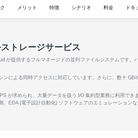
度なカメラワークで映像を自在に演出
を最適化し、1
析にも対応
ク
メリット
特徴
シナリオ
料金
ドキ
site
Wan2.7-VideoEdit
感と圧倒的な映
メイン
動画を生成
プロンプトひとつで局所から全体まで、
柔軟に動画を編集
ルストレージサービス
ーション
AI サービス
AI ユース
FS) は、Alibaba Cloud が提供するフルマネージドの並列ファイ
モデルエクスペリエンス
AI Token Pla
可能なインテ
本格的なマルチモーダルモデル機能をオ
プラン・多モ
シスタントで
ンラインでご体験ください。
お得。
ンによる同時アクセスに対応しています。さらに、数十 GB/s の 
Platform for AI
AI ビデオ作
完、AI チャ
エンドツーエンドのモデリング、トレー
Wanxiang 
OPS が求められ、大量データを扱う I/O 集約型業務に利用で
、タスク自動
ニング、および推論サービスをデプロイ
ビデオ制作を
、EDA (電子設計自動化) ソフトウェアのエミュレーション
向上する、AI
するのための、AI ネイティブアルゴリズ
す。
ビデオ生成モデルのファインチューニ
アシスタント
ムエンジニアリングプラットフォームで
ング
す。
モデルのファインチューニングにより、
Wan のテキストからビデオ生成機能をカ