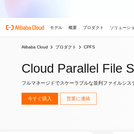
モデル
概要
プロダクト
ソリューシ
Alibaba Cloud
プロダクト
CPFS
プロダクト
自動車
Alibaba Cloud 
おすすめの商品
概要とツール
技術リソース
マーケットプレイス
サポートとプロフェ
Alibaba Cloud M
複雑さを強さへ。AI が自
Cloud Parallel File
する。
Alibaba Cloud について
Simple Application Serv
料金計算ツール
ドキュメント
ISV 向け AI アライアン
プロフェッショナルサー
AI駆動のクラウド技術
軽量アプリを簡単にコスト
使用量とニーズに基づいて
プロダクトガイドと FAQ
Alibaba Cllud と提携
クラウドジャーニーを設計
リテール
見積もり
ンを構築して共に成長
化するためのエキスパート
AI ソリューションで小売
Alibaba Cloud のグ
Container Service for Ku
アーキテクチャセンター
フルマネージドでスケーラブルな並列ファイルシス
ス
モデル
業種別
おすすめの商品
を効率化し、一人ひとりに
ーク
(ACK)
無料トライアル
お客様の ISV を育成
サポートプラン
信頼性が高く、安全で効率
な体験を届けます
世界における Alibaba Cl
マネージド Kubernetes
80 を超えるクラウドプロ
アーキテクチャを設計しま
ISV パートナーとしてリ
スタートアップからエンタ
技術ソリューション
Qwen3.8-Max
AI と機械学習
今すぐ購入
営業に連絡
スとご利用可能地域の紹介
チャでコンテナー化アプリ
お試しください。
のアクセス、市場への参入
で、あらゆる段階で柔軟に
コーディングも専門業務も
インテリジェントソリュ
行、スケーリング
用
AI
コンピューティング
グローバルオフィス
Certificate Management 
スプローラー
Qwen-Image-3.0
(Original SSL Certificate)
世界4大陸にオフィスを構
AI が導く、最適なソリュ
ウェブサイト
コンテナ
プロ仕様の図解生成と精緻
ばでサービスをご提供
Web サイトとユーザー間
リズムで、視覚表現の品質
アな接続を作成
ネットワーク
ストレージ