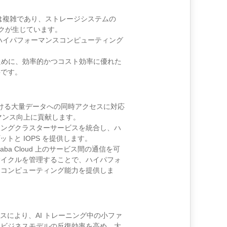
ムは複雑であり、ストレージシステムの
ックが生じています。
、ハイパフォーマンスコンピューティング
ために、効率的かつコスト効率に優れた
要です。
グにおける大量データへの同時アクセスに対応
ーマンス向上に貢献します。
ティングクラスターサービスを統合し、ハ
ットと IOPS を提供します。
baba Cloud 上のサービス間の通信を可
サイクルを管理することで、ハイパフォ
たコンピューティング能力を提供しま
ーマンスにより、AI トレーニング中の小ファ
。ビジネスモデルの反復効率を高め、大