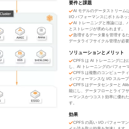
要件と課題
AI モデルのデータストリー
I/O パフォーマンスにボトルネ
AI トレーニングと推論には
とストレージが求められます。
急増するデータ量を管理する
データライフサイクル管理が必
ソリューションとメリット
CPFS は AI トレーニン
し、AI トレーニングのパフォ
CPFS は複数のコンピュー
イパフォーマンスな I/O スループ
CPFS はデータセンターと Ali
能にし、データフローとライフ
ーマンスかつコスト効率に優れ
す。
効果
CPFS の高い I/O パフォ
イル読み取り効率を加速します