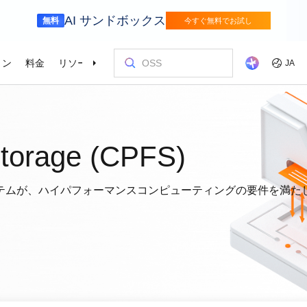
AI サンドボックス
無料
今すぐ無料でお試し
ョン
料金
リソース
パートナー
サポート
JA
金融サービス
ゲーム
を選ぶ理由
ッショナルサービス
お客様とイ
コストを最
トレーニン
パートナー
お問い合わ
odel Studio
視覚モ
動車業界を変革
Alibaba Cloudでイノベーションを加速さ
グローバルで
 Storage (CPFS)
せる
エンタープライズグレードの大規模モデルサービスとアプリケーション開発プラットフォームです。
ゲームのすば
画像の理
er (SAS)
ス
ビス
Asia Accelerator
料金オプション
ブログ
Alibaba Cloud Marketplace
パートナー支援プログラム
Alibaba Cloud Model Studio
オリンピック
移行して節約
Alibaba Clou
パートナーハ
私たちとつな
Elastic Com
効率よく実行
即座に料金を
し、AIソリューショ
、移行、最適
Alibaba Cloud でアジアでの成功を加速
柔軟な料金で Alibaba Cloud を最大限に
クラウドに関する最新のインサイトと開
パートナーと ISV からすぐにデプロイで
専任マネージャーによるパートナー向け
業界をリードする生成 AI モデルで、AI の
Alibaba Cl
高性能・低価
専門家による
理想のパート
フィードバックを共
Web サイ
スポーツ
サプライチェ
によるサービ
活用
発者向けのトレンド情報
きるソリューションを探す
の優先技術サポートとより迅速な問題解
利用を容易に促進
ウドテクノロ
キルを身に着
の改善に役立
ズワークロ
の購買プロセス
インテリジェントテクノロジーでスポー
インテリジェ
ローバルネットワ
bernetes
Go Global
プロモーショ
テムが、ハイパフォーマンスコンピューティングの要件を満た
決
会をサポート
ょう。
合わせた最適
ツ業界をデジタル化
きるソリュー
ホワイトペーパー
Platform for AI (PAI)
ケーススタデ
お問い合わせ
Elastic IP 
的なクラウド
グローバルパートナーシップのメリット
最新の Aliba
を強化
oud のプレゼン
 インフラストラク
ダクトを無料で
しょう。
ソース、市場へ
ープライズま
Alibaba Cloud のテクノロジーの背後に
エンドツーエンドのエンジニアリングタス
Alibaba C
ーションをお
セールスの専
パブリック 
HappyHorse-1.1-T2V
Qwen3.7-Max
トラストセンター
ケーションを実
サポートを活
サポート
ある方法と理由を探る研究
クの実行
てているお客
ネスに合わせ
ネットネッ
、全面進化。
映画級のクリエイティブ生成で、究極の
汎用エージェ
ーションエク
セキュアでコンプライアンスが高く、グ
ダイナミックなディテールまで再現
スフレームワ
Service
Object Storage Service (OSS)
アナリストレ
ApsaraDB 
ローバルに信頼できるクラウドインフラ
え、お客様のそ
ーション
ストラクチャで企業を強化
大量のデータをクラウドに保存し、時間と
業界のトップ
自動監視と
Wan2.7-T2V
Qwen3-VL-Pl
なフォトリア
に安全でセキュ
場所を問わずアクセス
Alibaba Clo
ネスデータ
を向上
最長 15 秒の精細な動画を高速生成し、高
ネイティブな