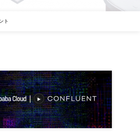
 M コンテキストの動画解
グに対応し、プロンプトに高精度で追従
バー
Alibaba Cloud Academy：
ント
Tech & Biz トレーニング
ケース
n
AI セービングプラン
Hot
デル対応。定額制で大きく
期間限定！利用量に応じ、AI コストを最
大 47% 削減。
成
AI 画像作成
2.6 で、プロフェッショナルな
コピーライティング、画像生成、ポスタ
さらにレベルアップできま
ーデザインのためのオールインワンのク
リエイティブスイートです。