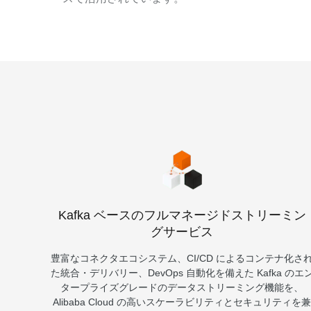
Serverless
開発者ツール
移行と O&M 管理
Apsara Stack
Kafka ベースのフルマネージドストリーミン
グサービス
豊富なコネクタエコシステム、CI/CD によるコンテナ化さ
た統合・デリバリー、DevOps 自動化を備えた Kafka のエ
タープライズグレードのデータストリーミング機能を、
Alibaba Cloud の高いスケーラビリティとセキュリティを兼