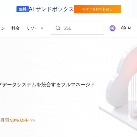
AI サンドボックス
無料
今すぐ無料でお試し
ョン
料金
リソース
パートナー
サポート
JA
金融サービス
ゲーム
を選ぶ理由
ッショナルサービス
お客様とイ
コストを最
トレーニン
パートナー
お問い合わ
odel Studio
視覚モ
動車業界を変革
Alibaba Cloudでイノベーションを加速さ
グローバルで
せる
エンタープライズグレードの大規模モデルサービスとアプリケーション開発プラットフォームです。
ゲームのすば
画像の理
er (SAS)
ス
ビス
Asia Accelerator
料金オプション
ブログ
Alibaba Cloud Marketplace
パートナー支援プログラム
Alibaba Cloud Model Studio
オリンピック
移行して節約
Alibaba Clou
パートナーハ
私たちとつな
Elastic Com
効率よく実行
即座に料金を
し、AIソリューショ
、移行、最適
Alibaba Cloud でアジアでの成功を加速
柔軟な料金で Alibaba Cloud を最大限に
クラウドに関する最新のインサイトと開
パートナーと ISV からすぐにデプロイで
専任マネージャーによるパートナー向け
業界をリードする生成 AI モデルで、AI の
Alibaba Cl
高性能・低価
専門家による
理想のパート
フィードバックを共
Web サイ
スポーツ
サプライチェ
によるサービ
活用
発者向けのトレンド情報
きるソリューションを探す
の優先技術サポートとより迅速な問題解
利用を容易に促進
ウドテクノロ
キルを身に着
の改善に役立
ズワークロ
の購買プロセス
インテリジェントテクノロジーでスポー
インテリジェ
処理とビッグデータシステムを統合するフルマネージド
ローバルネットワ
bernetes
Go Global
プロモーショ
決
会をサポート
ょう。
合わせた最適
ツ業界をデジタル化
きるソリュー
ホワイトペーパー
Platform for AI (PAI)
ケーススタデ
お問い合わせ
Elastic IP 
的なクラウド
グローバルパートナーシップのメリット
最新の Aliba
を強化
oud のプレゼン
 インフラストラク
ダクトを無料で
しょう。
ソース、市場へ
ープライズま
Alibaba Cloud のテクノロジーの背後に
エンドツーエンドのエンジニアリングタス
Alibaba C
ーションをお
セールスの専
パブリック 
HappyHorse-1.1-T2V
Qwen3.7-Max
トラストセンター
ケーションを実
サポートを活
サポート
ある方法と理由を探る研究
クの実行
てているお客
ネスに合わせ
ネットネッ
、全面進化。
映画級のクリエイティブ生成で、究極の
汎用エージェ
ーションエク
セキュアでコンプライアンスが高く、グ
ダイナミックなディテールまで再現
スフレームワ
Service
Object Storage Service (OSS)
アナリストレ
ApsaraDB 
ローバルに信頼できるクラウドインフラ
月間 90% OFF >>
え、お客様のそ
ーション
ストラクチャで企業を強化
大量のデータをクラウドに保存し、時間と
業界のトップ
自動監視と
Wan2.7-T2V
Qwen3-VL-Pl
なフォトリア
に安全でセキュ
場所を問わずアクセス
Alibaba Clo
ネスデータ
を向上
最長 15 秒の精細な動画を高速生成し、高
ネイティブな