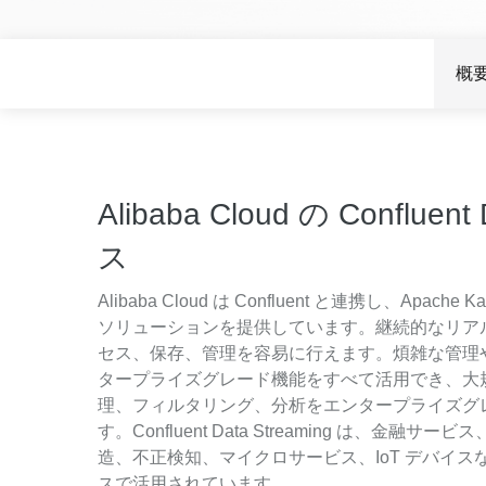
Wan2.7-I2V
Domain Names and Web
セキュリティとコンプライ
ネットワークと CDN
1 枚の画像から、深い情
あらゆるニーズに最適なド
アンス
像美を持つシネマティック
概
セキュリティ
データと分析
ミドルウェア
エンタープライズサービス
データベース
生成 AI アプリケ
とアプリケーション
Alibaba Cloud の Confluen
分析コンピューティング
Qoder
クラウド移行
企業専用のデプロイに使用
ス
メディアサービス
クラウドネイティブ
リジェントコーディングア
す。
エンタープライズサービス
Alibaba Cloud は Confluent と連携し、Ap
ハイブリッドクラウド
Qoder CN
とクラウドコミュニケーシ
ソリューションを提供しています。継続的なリア
インテリジェントなコード補
中小企業向けソリューショ
ョン
セス、保存、管理を容易に行えます。煩雑な管理やモ
ット、複数ファイルの編集
ン
化により開発者の生産性を
タープライズグレード機能をすべて活用でき、大
ドメイン名と Web サイト
で強化されたコーディング
理、フィルタリング、分析をエンタープライズグ
です。
す。Confluent Data Streaming は、
エンドユーザーコンピュー
造、不正検知、マイクロサービス、IoT デバイ
ティング
スで活用されています。