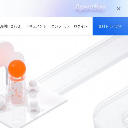
お問い合わせ
ドキュメント
コンソール
ログイン
無料トライアル
メディアとエンターテイメント
ンサイト
適化
グと認定
を探す
せ
最新情報
開発者ハブ
パートナーになる
推奨されるプログラム
デルを試す
高可用性を維持しながら、
デジタル化されたメディアジャーニー
やい成長を促進
解、画像生成、およびビデオ生成をサポートします。
で、今日のメディア市場向けにコンテン
競技大会
d Academy
ブ
がる
pute Service (ECS)
イベントとウェビナー
Alibaba Cloud プロジェクトハブ
パートナーネットワーク
無料トライアル：80+ のプ
ツを準備
oud は、Al で強化されたクラ
格。
トレーニングでクラウドス
ナーを素早く見つける
有し、Alibaba Cloud
トをホストし、エンタープライ
今後のイベントとオンデマンドイベント
プラットフォームを使用して開発者が構
Alibaba Cloud のチャネル、テクノロジ
ロダクト、100 万トークン /
ーン
ジーでオリンピック競技大
け、認定資格を取得しまし
てる
ードをどこでも拡張
を簡単に確認
築した実際のプロジェクトを探索しまし
ー、MSP パートナー、その他のパートナ
モデル
ント、効率的、かつ信頼で
ンセンター
ょう。
ープログラムのパートナーポータル
ションでサプライチェーン
ィ
Address (EIP)
プロダクトと機能のアップデート情報
開発者 MVP
ba Cloud オファーとプロモ
プロダクトの最新情報を入
loud をビジネスの成長に役立
知らせします
門家と話し、お客様のビジ
IP を個別に管理してインター
Alibaba Cloud サービスの最新の変更情
私たちのコミュニティをリードし、構築
手しましょう
Qwen3.7-Plus
様の紹介
たカスタム見積りを取得
トワークの品質を向上
報を入手できます。
し、刺激する開発者を祝福
ント基盤、長期推論、クロ
ネイティブマルチモーダル、1M コンテキ
最新の Alibaba Cloud オフ
ーク対応
スト、エージェントコーディング
ポート
RDS
プレスルーム
ァーのお知らせ
アナリスト企業による
バックアップを使用して、ビジ
最新ニュースとメディアリリース
us
Wan2.7-Image-Pro
ud の評価
を保存および管理
スマートにスケーリング：
視覚・言語統合と空間推論
インタラクティブ編集と長文レンダリン
企業向け軽量クラウドサー