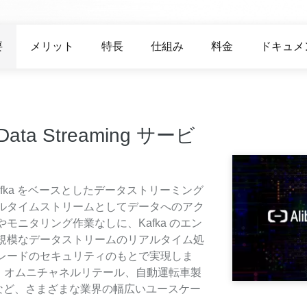
度なカメラワークで映像を自在に演出
を最適化し、1
析にも対応
site
Wan2.7-VideoEdit
感と圧倒的な映
メイン
動画を生成
プロンプトひとつで局所から全体まで、
要
メリット
特長
仕組み
料金
ドキュメ
柔軟に動画を編集
ーション
AI サービス
AI ユース
t Data Streaming サービ
モデルエクスペリエンス
AI Token Pla
可能なインテ
本格的なマルチモーダルモデル機能をオ
プラン・多モ
シスタントで
ンラインでご体験ください。
お得。
ache Kafka をベースとしたデータストリーミング
Platform for AI
AI ビデオ作
ルタイムストリームとしてデータへのアク
完、AI チャ
エンドツーエンドのモデリング、トレー
Wanxiang 
ニタリング作業なしに、Kafka のエン
、タスク自動
ニング、および推論サービスをデプロイ
ビデオ制作を
向上する、AI
するのための、AI ネイティブアルゴリズ
す。
規模なデータストリームのリアルタイム処
ビデオ生成モデルのファインチューニ
アシスタント
ムエンジニアリングプラットフォームで
レードのセキュリティのもとで実現しま
ング
す。
金融サービス、オムニチャネルリテール、自動運転車製
モデルのファインチューニングにより、
スなど、さまざまな業界の幅広いユースケー
Wan のテキストからビデオ生成機能をカ