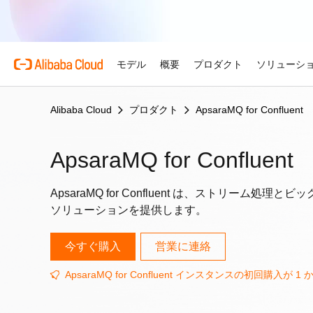
モデル
概要
プロダクト
ソリューシ
Alibaba Cloud
プロダクト
ApsaraMQ for Confluent
プロダクト
自動車
Alibaba Cloud 
おすすめの商品
概要とツール
技術リソース
マーケットプレイス
サポートとプロフェ
Alibaba Cloud M
複雑さを強さへ。AI が自
する。
Alibaba Cloud について
Simple Application Serv
料金計算ツール
ドキュメント
ISV 向け AI アライアン
プロフェッショナルサー
ApsaraMQ for Confluent
AI駆動のクラウド技術
軽量アプリを簡単にコスト
使用量とニーズに基づいて
プロダクトガイドと FAQ
Alibaba Cllud と提携
クラウドジャーニーを設計
リテール
見積もり
ンを構築して共に成長
化するためのエキスパート
AI ソリューションで小売
ApsaraMQ for Confluent は、ストリーム
Alibaba Cloud のグ
Container Service for Ku
アーキテクチャセンター
ス
モデル
業種別
おすすめの商品
を効率化し、一人ひとりに
ーク
(ACK)
無料トライアル
お客様の ISV を育成
サポートプラン
信頼性が高く、安全で効率
ソリューションを提供します。
な体験を届けます
世界における Alibaba Cl
マネージド Kubernetes
80 を超えるクラウドプロ
アーキテクチャを設計しま
ISV パートナーとしてリ
スタートアップからエンタ
技術ソリューション
Qwen3.8-Max
AI と機械学習
スとご利用可能地域の紹介
チャでコンテナー化アプリ
お試しください。
のアクセス、市場への参入
で、あらゆる段階で柔軟に
コーディングも専門業務も
今すぐ購入
営業に連絡
インテリジェントソリュ
行、スケーリング
用
AI
コンピューティング
グローバルオフィス
Certificate Management 
スプローラー
Qwen-Image-3.0
ApsaraMQ for Confluent インスタンスの初回購入が 1 か
(Original SSL Certificate)
世界4大陸にオフィスを構
AI が導く、最適なソリュ
ウェブサイト
コンテナ
プロ仕様の図解生成と精緻
ばでサービスをご提供
Web サイトとユーザー間
リズムで、視覚表現の品質
アな接続を作成
ネットワーク
ストレージ