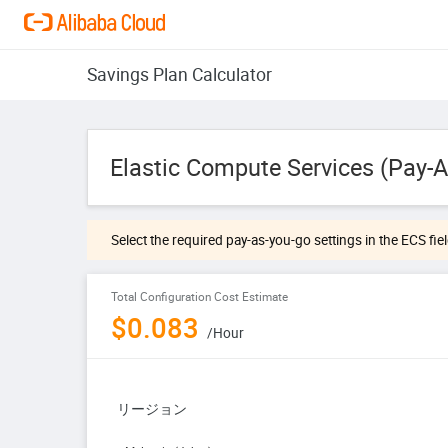
Savings Plan Calculator
Elastic Compute Services (Pay-
Cloud Essentials
Select the required pay-as-you-go settings in the ECS fiel
Elastic Compute Services (Pay-As-You-Go)
Elastic Container Instance (ECI)
Total Configuration Cost Estimate
Yundisk
$0.083
/Hour
リージョン