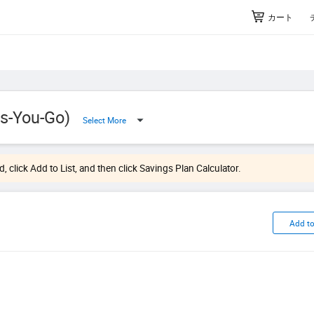
カート
As-You-Go)
Select More
d, click Add to List, and then click Savings Plan Calculator.
Add to