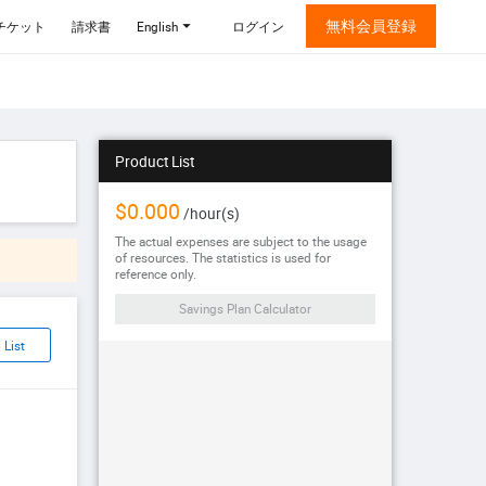
無料会員登録
チケット
請求書
English
ログイン
Product List
$0.000
/
hour(s)
The actual expenses are subject to the usage
of resources. The statistics is used for
reference only.
Savings Plan Calculator
 List