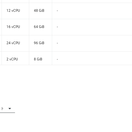
12 vCPU
48 GiB
-
16 vCPU
64 GiB
-
24 vCPU
96 GiB
-
2 vCPU
8 GiB
-
4 vCPU
16 GiB
-
8 vCPU
32 GiB
-
ビット