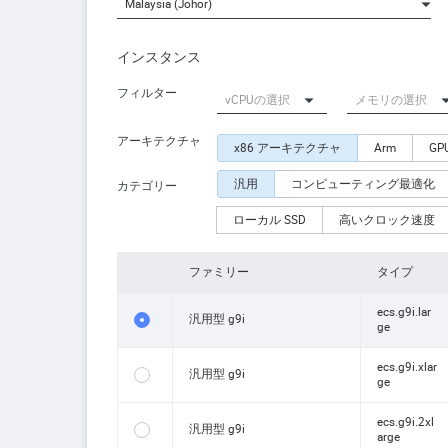
Malaysia (Johor)
インスタンス
フィルター
アーキテクチャ
x86 アーキテクチャ
Arm
G
汎用
コンピューティング最適化
カテゴリー
ローカル SSD
高いクロック速度
ファミリー
タイプ
ecs.g9i.lar
汎用型 g9i
ge
ecs.g9i.xlar
汎用型 g9i
ge
ecs.g9i.2xl
汎用型 g9i
arge