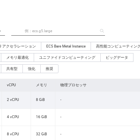
PU アクセラレーション
ECS Bare Metal Instance
高性能コンピューティン
メモリ最適化
ユニファイドコンピューティング
ビッグデータ
共有型
強化
推奨
vCPU
メモリ
物理プロセッサ
2 vCPU
8 GiB
-
4 vCPU
16 GiB
-
8 vCPU
32 GiB
-