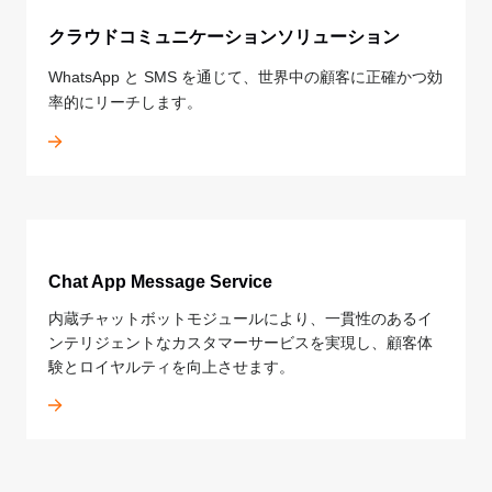
クラウドコミュニケーションソリューション
統合エンドツーエンド VOD ソリューション
セキュリティソリューション
マルチカメラリプレイ
エネルギーデータ管理
WhatsApp と SMS を通じて、世界中の顧客に正確かつ効
- 制作から視聴までのライフサイクルをカバーする統合
トラフィッククレンジングと堅牢な処理能力で、ビジネ
クラウド AI のコンピューティングパワーで強化された
テクノロジーとイノベーションで企業のカーボンニュー
率的にリーチします。
ンドツーエンド機能
スを効率的に保護します。
ルチカメラリプレイシステムが、複数の競技や会場をカ
トラル実現を支援します。
- ビデオ編集、メディア管理、自動トランスコーディン
バーします。多彩なアングルからの豊かな視点で、かつ
グ、インテリジェント分析、アダプティブストリーミン
てない視聴体験を届け、スポーツ中継のストーリーテリ
グ、シームレスな再生、収益化を実現する高度なビデオ
ングを一段と引き立てます。
処理機能
Energy Expert
テクノロジーとイノベーションで企業のカーボンニュー
Chat App Message Service
Anti-DDoS Proxy
トラル実現を支援します。
ApsaraVideo Live
内蔵チャットボットモジュールにより、一貫性のあるイ
企業向けの包括的な DDoS 対策で、高度な DDoS 攻撃
ライブビデオとオーディオのためのプロフェッショナル
ンテリジェントなカスタマーサービスを実現し、顧客体
インテリジェントに防御し、ビジネス損失のリスクを低
ソリューション
験とロイヤルティを向上させます。
減し、潜在的なセキュリティ脅威を軽減します。
ApsaraVideo Live
ライブビデオとオーディオのためのプロフェッショナル
ソリューション