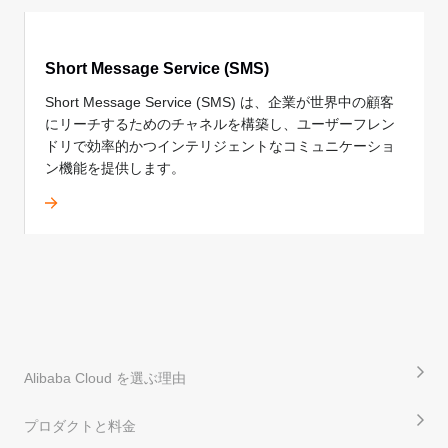
リアルタイムストリーミング
Short Message Service (SMS)
低レイテンシと高い同時実行性を実現し、ライブストリ
Short Message Service (SMS) は、企業が世界中の顧客
ーミングのユーザー体験を向上させます。
にリーチするためのチャネルを構築し、ユーザーフレン
ApsaraVideo VOD
ドリで効率的かつインテリジェントなコミュニケーショ
ン機能を提供します。
セキュアでスケーラブルかつ高度にカスタマイズ可能な
VOD プラットフォームとアプリケーションを効率的に
築します。
ApsaraVideo Media Processing (MPS)
マルチメディアデータを、さまざまな解像度、ビットレ
ート、フォーマットに対応するメディアファイルに変換
します。
Alibaba Cloud を選ぶ理由
CDN
プロダクトと料金
高速で安定、カスタマイズ可能なコンテンツ配信サービ