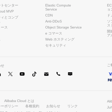
ントセンター
Elastic Compute
E
Service
ョ
loud MVP
CDN
ド
ティとコンプ
ス
Anti-DDoS
ソ
ス
リース
Object Storage Service
開
e コマース
ア
ス
Web ホスティング
セキュリティ
ご
わせ
Alibaba Cloud とは
Al
シーポリシー
各種規約
お知らせ
リンク
Ju