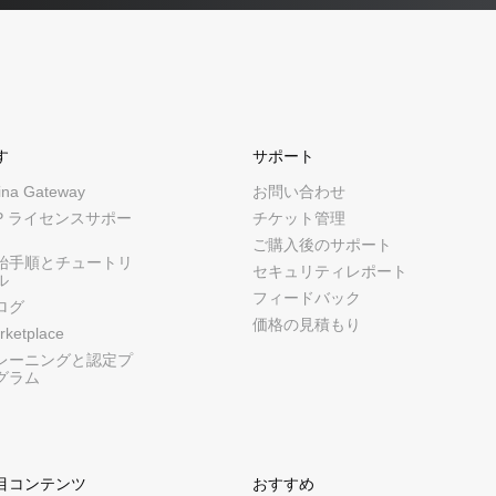
す
サポート
ina Gateway
お問い合わせ
CP ライセンスサポー
チケット管理
ご購入後のサポート
始手順とチュートリ
セキュリティレポート
ル
フィードバック
ログ
価格の見積もり
rketplace
レーニングと認定プ
グラム
目コンテンツ
おすすめ