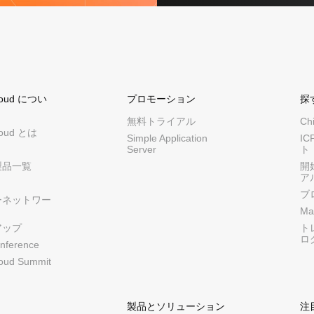
Cloud につい
プロモーション
探
無料トライアル
Ch
Cloud とは
Simple Application
I
Server
ト
製品一覧
開
ア
ブ
ーネットワー
Ma
アップ
ト
ロ
nference
loud Summit
製品とソリューション
注