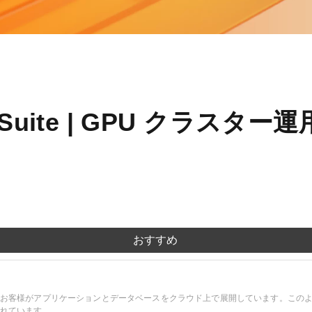
度なカメラワークで映像を自在に演出
を最適化し、1
析にも対応
site
Wan2.7-VideoEdit
感と圧倒的な映
メイン
動画を生成
プロンプトひとつで局所から全体まで、
柔軟に動画を編集
ーション
AI サービス
AI ユース
 AI Suite | GPU クラス
モデルエクスペリエンス
AI Token Pla
可能なインテ
本格的なマルチモーダルモデル機能をオ
プラン・多モ
シスタントで
ンラインでご体験ください。
お得。
Platform for AI
AI ビデオ作
完、AI チャ
エンドツーエンドのモデリング、トレー
Wanxiang 
、タスク自動
ニング、および推論サービスをデプロイ
ビデオ制作を
おすすめ
向上する、AI
するのための、AI ネイティブアルゴリズ
す。
ビデオ生成モデルのファインチューニ
アシスタント
ムエンジニアリングプラットフォームで
ング
す。
モデルのファインチューニングにより、
お客様がアプリケーションとデータベースをクラウド上で展開しています。この
Wan のテキストからビデオ生成機能をカ
れています。