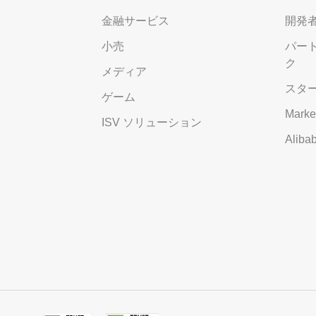
金融サービス
開発
小売
パー
ク
メディア
スタ
ゲーム
Marke
ISV ソリューション
Alib