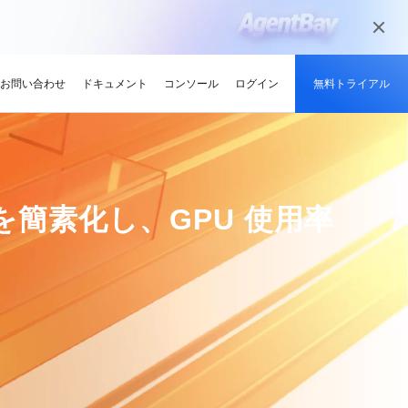
お問い合わせ
ドキュメント
コンソール
ログイン
無料トライアル
メディアとエンターテイメント
ンサイト
適化
グと認定
を探す
せ
最新情報
開発者ハブ
パートナーになる
推奨されるプログラム
デルを試す
高可用性を維持しながら、
デジタル化されたメディアジャーニー
やい成長を促進
解、画像生成、およびビデオ生成をサポートします。
で、今日のメディア市場向けにコンテン
競技大会
d Academy
ブ
がる
pute Service (ECS)
イベントとウェビナー
Alibaba Cloud プロジェクトハブ
パートナーネットワーク
無料トライアル：80+ のプ
ーの運用を簡素化し、GPU 使用率
ツを準備
oud は、Al で強化されたクラ
格。
トレーニングでクラウドス
ナーを素早く見つける
有し、Alibaba Cloud
トをホストし、エンタープライ
今後のイベントとオンデマンドイベント
プラットフォームを使用して開発者が構
Alibaba Cloud のチャネル、テクノロジ
ロダクト、100 万トークン /
ーン
ジーでオリンピック競技大
け、認定資格を取得しまし
てる
ードをどこでも拡張
を簡単に確認
築した実際のプロジェクトを探索しまし
ー、MSP パートナー、その他のパートナ
モデル
ント、効率的、かつ信頼で
ンセンター
ょう。
ープログラムのパートナーポータル
ションでサプライチェーン
ィ
Address (EIP)
プロダクトと機能のアップデート情報
開発者 MVP
ba Cloud オファーとプロモ
プロダクトの最新情報を入
loud をビジネスの成長に役立
知らせします
門家と話し、お客様のビジ
IP を個別に管理してインター
Alibaba Cloud サービスの最新の変更情
私たちのコミュニティをリードし、構築
手しましょう
Qwen3.7-Plus
様の紹介
たカスタム見積りを取得
トワークの品質を向上
報を入手できます。
し、刺激する開発者を祝福
ント基盤、長期推論、クロ
ネイティブマルチモーダル、1M コンテキ
最新の Alibaba Cloud オフ
ーク対応
スト、エージェントコーディング
ポート
RDS
プレスルーム
ァーのお知らせ
アナリスト企業による
バックアップを使用して、ビジ
最新ニュースとメディアリリース
us
Wan2.7-Image-Pro
ud の評価
を保存および管理
スマートにスケーリング：
視覚・言語統合と空間推論
インタラクティブ編集と長文レンダリン
企業向け軽量クラウドサー