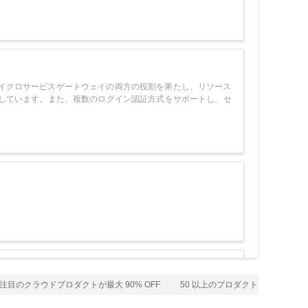
ェイとマイクロサービスゲートウェイの両方の役割を果たし、リソース
ービス検出に対応しています。また、複数のログイン認証方式をサポートし、セ
目のクラウドプロダクトが最大 90% OFF
50 以上のプロダクトで無料トライ