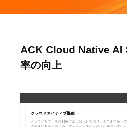
Wan2.7-I2V
Domain Names and Web
セキュリティとコンプライ
ネットワークと CDN
1 枚の画像から、深い情
あらゆるニーズに最適なド
アンス
像美を持つシネマティック
セキュリティ
データと分析
ミドルウェア
エンタープライズサービス
データベース
生成 AI アプリケ
ACK Cloud Native
とアプリケーション
分析コンピューティング
Qoder
クラウド移行
率の向上
企業専用のデプロイに使用
メディアサービス
クラウドネイティブ
リジェントコーディングア
す。
エンタープライズサービス
ハイブリッドクラウド
Qoder CN
とクラウドコミュニケーシ
インテリジェントなコード補
中小企業向けソリューショ
ョン
ット、複数ファイルの編集
ン
化により開発者の生産性を
ドメイン名と Web サイト
で強化されたコーディング
です。
クラウドネイティブ機能
エンドユーザーコンピュー
クラウドリソースの利用方法は変化しており、ますます多くの
ティング
の刷新に対応するため、データベースにも高度な機能が求めら