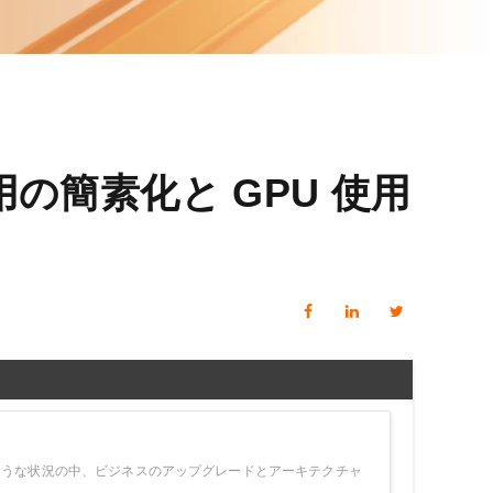
 M コンテキストの動画解
グに対応し、プロンプトに高精度で追従
バー
Alibaba Cloud Academy：
Tech & Biz トレーニング
ケース
ター運用の簡素化と GPU 使用
n
AI セービングプラン
Hot
デル対応。定額制で大きく
期間限定！利用量に応じ、AI コストを最
大 47% 削減。
成
AI 画像作成
2.6 で、プロフェッショナルな
コピーライティング、画像生成、ポスタ
さらにレベルアップできま
ーデザインのためのオールインワンのク
リエイティブスイートです。
ような状況の中、ビジネスのアップグレードとアーキテクチャ