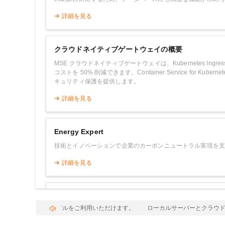
Serverless
詳細を見る
開発者ツール
クラウドネイティブゲートウェイの概要
移行と O&M 管理
MSE クラウドネイティブゲートウェイは、Kubernetes
Apsara Stack
コストを 50% 削減できます。Container Service f
キュリティ保護を提供します。
詳細を見る
Energy Expert
技術とイノベーションで企業のカーボンニュートラル実現を支
詳細を見る
Trust Center
ロダクトで無料トライアルをご利用いただけます。
ローカルサーバーとクラウド
信頼性が高く、安全で、コンプライアンスに準拠したクラウド