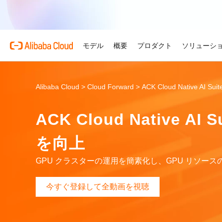
モデル
概要
プロダクト
ソリューシ
プロダクト
自動車
Alibaba Cloud 
おすすめの商品
概要とツール
技術リソース
マーケットプレイス
サポートとプロフェ
Alibaba Cloud >
Cloud Forward >
ACK Cloud Native AI Suit
Alibaba Cloud M
複雑さを強さへ。AI が自
する。
Alibaba Cloud について
Simple Application Serv
料金計算ツール
ドキュメント
ISV 向け AI アライアン
プロフェッショナルサー
ACK Cloud Native
AI駆動のクラウド技術
軽量アプリを簡単にコスト
使用量とニーズに基づいて
プロダクトガイドと FAQ
Alibaba Cllud と提携
クラウドジャーニーを設計
リテール
見積もり
ンを構築して共に成長
化するためのエキスパート
AI ソリューションで小売
Alibaba Cloud のグ
Container Service for Ku
アーキテクチャセンター
ス
を向上
モデル
業種別
おすすめの商品
を効率化し、一人ひとりに
ーク
(ACK)
無料トライアル
お客様の ISV を育成
サポートプラン
信頼性が高く、安全で効率
な体験を届けます
世界における Alibaba Cl
マネージド Kubernetes
80 を超えるクラウドプロ
アーキテクチャを設計しま
ISV パートナーとしてリ
スタートアップからエンタ
GPU クラスターの運用を簡素化し、GPU リソー
技術ソリューション
Qwen3.8-Max
AI と機械学習
スとご利用可能地域の紹介
チャでコンテナー化アプリ
お試しください。
のアクセス、市場への参入
で、あらゆる段階で柔軟に
コーディングも専門業務も
インテリジェントソリュ
行、スケーリング
用
AI
コンピューティング
今すぐ登録して全動画を視聴
グローバルオフィス
Certificate Management 
スプローラー
Qwen-Image-3.0
(Original SSL Certificate)
世界4大陸にオフィスを構
AI が導く、最適なソリュ
ウェブサイト
コンテナ
プロ仕様の図解生成と精緻
ばでサービスをご提供
Web サイトとユーザー間
リズムで、視覚表現の品質
アな接続を作成
ネットワーク
ストレージ