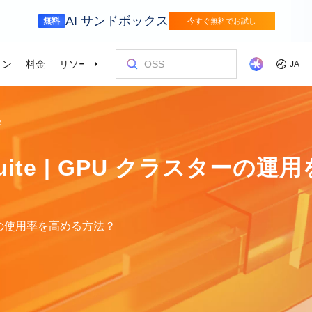
AI サンドボックス
無料
今すぐ無料でお試し
ョン
料金
リソース
パートナー
サポート
JA
金融サービス
ゲーム
を選ぶ理由
ッショナルサービス
お客様とイ
コストを最
トレーニン
パートナー
お問い合わ
e
odel Studio
視覚モ
動車業界を変革
Alibaba Cloudでイノベーションを加速さ
グローバルで
せる
エンタープライズグレードの大規模モデルサービスとアプリケーション開発プラットフォームです。
ゲームのすば
画像の理
er (SAS)
ス
ビス
Asia Accelerator
料金オプション
ブログ
Alibaba Cloud Marketplace
パートナー支援プログラム
Alibaba Cloud Model Studio
オリンピック
移行して節約
Alibaba Clou
パートナーハ
私たちとつな
Elastic Com
 AI Suite | GPU クラスタ
効率よく実行
即座に料金を
し、AIソリューショ
、移行、最適
Alibaba Cloud でアジアでの成功を加速
柔軟な料金で Alibaba Cloud を最大限に
クラウドに関する最新のインサイトと開
パートナーと ISV からすぐにデプロイで
専任マネージャーによるパートナー向け
業界をリードする生成 AI モデルで、AI の
Alibaba Cl
高性能・低価
専門家による
理想のパート
フィードバックを共
Web サイ
スポーツ
サプライチェ
によるサービ
活用
発者向けのトレンド情報
きるソリューションを探す
の優先技術サポートとより迅速な問題解
利用を容易に促進
ウドテクノロ
キルを身に着
の改善に役立
ズワークロ
の購買プロセス
インテリジェントテクノロジーでスポー
インテリジェ
ローバルネットワ
bernetes
Go Global
プロモーショ
決
会をサポート
ょう。
合わせた最適
ツ業界をデジタル化
きるソリュー
ホワイトペーパー
Platform for AI (PAI)
ケーススタデ
お問い合わせ
Elastic IP 
的なクラウド
グローバルパートナーシップのメリット
最新の Aliba
を強化
oud のプレゼン
 インフラストラク
ダクトを無料で
しょう。
ソース、市場へ
ープライズま
Alibaba Cloud のテクノロジーの背後に
エンドツーエンドのエンジニアリングタス
Alibaba C
ーションをお
セールスの専
パブリック 
スの使用率を高める方法？
HappyHorse-1.1-T2V
Qwen3.7-Max
トラストセンター
ケーションを実
サポートを活
サポート
ある方法と理由を探る研究
クの実行
てているお客
ネスに合わせ
ネットネッ
、全面進化。
映画級のクリエイティブ生成で、究極の
汎用エージェ
ーションエク
セキュアでコンプライアンスが高く、グ
ダイナミックなディテールまで再現
スフレームワ
Service
Object Storage Service (OSS)
アナリストレ
ApsaraDB 
ローバルに信頼できるクラウドインフラ
え、お客様のそ
ーション
ストラクチャで企業を強化
大量のデータをクラウドに保存し、時間と
業界のトップ
自動監視と
Wan2.7-T2V
Qwen3-VL-Pl
なフォトリア
に安全でセキュ
場所を問わずアクセス
Alibaba Clo
ネスデータ
を向上
最長 15 秒の精細な動画を高速生成し、高
ネイティブな