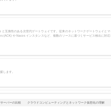
スタマイズし、独自の要件を満たすこと
ができます。
 Ingress と互換性のある次世代ゲートウェイです。従来のネットワークゲートウ
or Kubernetes (ACK) や Nacos インスタンスなど、複数のソースに基づくサ
援します。
サーバーの比較
クラウドコンピューティングとネットワーク仮想化の理解
注
コンピューティングプロダクトとサービスの提供に努めています。