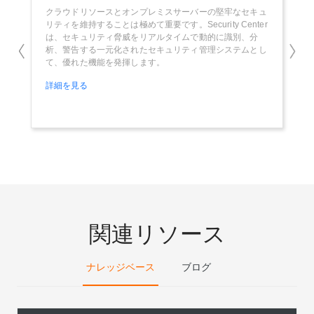
クラウドリソースとオンプレミスサーバーの堅牢なセキュ
企業
リティを維持することは極めて重要です。Security Center
ため
は、セキュリティ脅威をリアルタイムで動的に識別、分
必要
析、警告する一元化されたセキュリティ管理システムとし
用し
て、優れた機能を発揮します。
に構
詳細を見る
詳細
関連リソース
ナレッジベース
ブログ