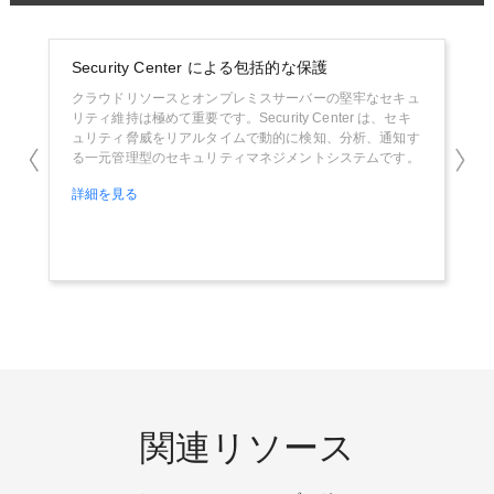
Security Center による包括的な保護
デ
クラウドリソースとオンプレミスサーバーの堅牢なセキュ
企業
リティ維持は極めて重要です。Security Center は、セキ
応す
ュリティ脅威をリアルタイムで動的に検知、分析、通知す
す。
る一元管理型のセキュリティマネジメントシステムです。
て、
に構
詳細を見る
詳細
関連リソース