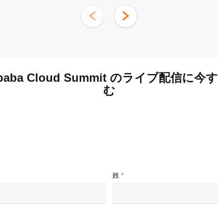
Alibaba Cloud Summit のライブ配信に
む
姓