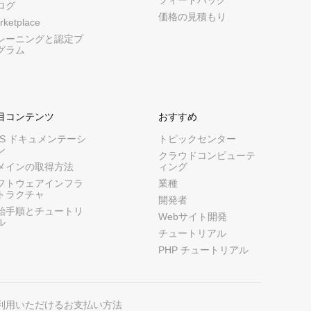
フィードバック
ログ
価格の見積もり
rketplace
レーニングと認定プ
グラム
目コンテンツ
おすすめ
CS ドキュメンテーシ
トピックセンター
ン
クラウドコンピューテ
メインの取得方法
ィング
フトウェアインフラ
業種
トラクチャ
開発者
始手順とチュートリ
Webサイト開発
ル
チュートリアル
PHP チュートリアル
利用いただけるお支払い方法