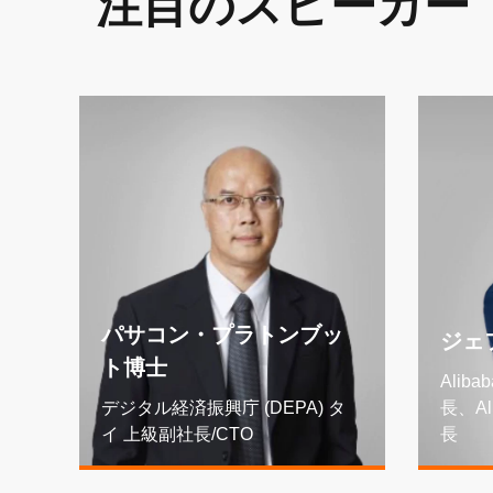
注目のスピーカー
パサコン・プラトンブッ
ジェ
ト博士
Alibab
デジタル経済振興庁 (DEPA) タ
長、Ali
イ 上級副社長/CTO
長