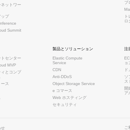
ブ
ーネットワー
Ma
アップ
ト
ロ
nference
loud Summit
製品とソリューション
注
ントセンター
Elastic Compute
E
Service
ョ
loud MVP
CDN
ド
ティとコンプ
ス
Anti-DDoS
ソ
ス
リース
Object Storage Service
開
e コマース
ア
ス
Web ホスティング
セキュリティ
ご
わせ