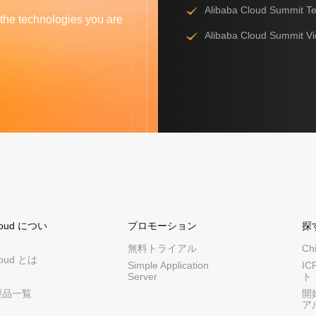
Alibaba Cloud Summit Tec
 the technologies you are
Alibaba Cloud Summit V
Cloud につい
プロモーション
探
無料トライアル
Ch
Cloud とは
Simple Application
I
Server
ト
製品一覧
開
ア