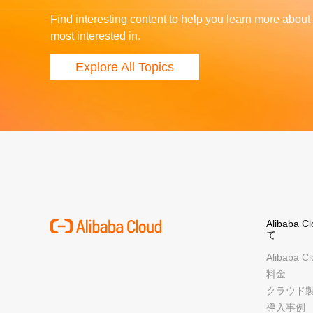
Find interesting content to help you learn more about
most interested in.
Explore All Topics
Alibaba 
て
Alibaba 
料金
クラウド
導入事例