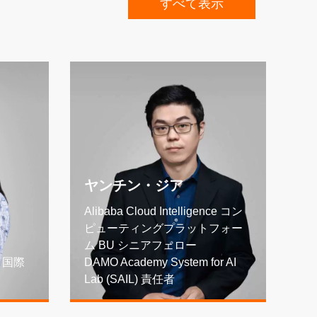
すべて表示
ヤンチン・ジア
ル
Alibaba Cloud Intelligence コン
ピューティングプラットフォー
Al
ム BU シニアフェロー
ウ
ce 国際
DAMO Academy System for AI
ー
Lab (SAIL) 責任者
ア