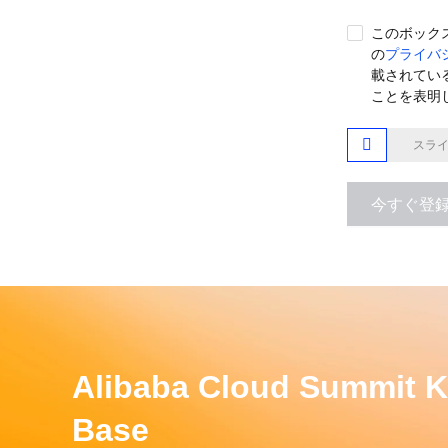
このボック
の
プライバ
載されてい
ことを表明

スラ
今すぐ登
Alibaba Cloud Summit 
Base