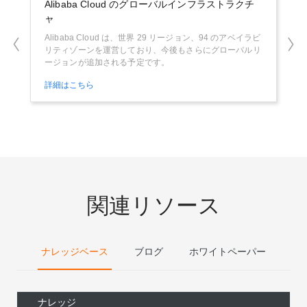
Alibaba Cloud のグローバルインフラストラクチ
Ene
ャ
技術
の取
Alibaba Cloud は、世界 29 リージョン、94 のアベイラビ
リティゾーンを運営しており、今後もさらにグローバルリ
詳細
ージョンが追加される予定です。
詳細はこちら
関連リソース
ナレッジベース
ブログ
ホワイトペーパー
ナレッジ