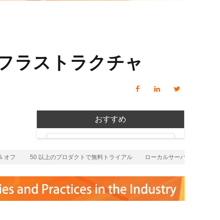
 M コンテキストの動画解
グに対応し、プロンプトに高精度で追従
バー
Alibaba Cloud Academy：
Tech & Biz トレーニング
ーバルインフラストラクチャ
ケース
n
AI セービングプラン
Hot
デル対応。定額制で大きく
期間限定！利用量に応じ、AI コストを最
おすすめ
大 47% 削減。
成
AI 画像作成
Alibaba Cloud のグローバルイン
2.6 で、プロフェッショナルな
コピーライティング、画像生成、ポスタ
フラストラクチャ
オフ
50 以上のプロダクトで無料トライアル
ローカルサーバー 対 クラウ
さらにレベルアップできま
ーデザインのためのオールインワンのク
Alibaba Cloud は世界中の 29 のリージョ
リエイティブスイートです。
ンで 94 のゾーンを運用しており、今後
もグローバルリージョンの拡大を予定し
ています。
詳細はこちら