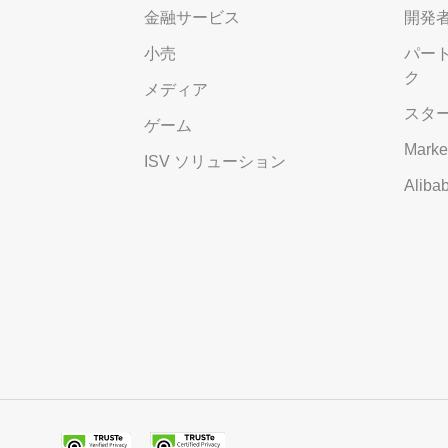
金融サービス
開発
小売
パー
ク
メディア
スタ
ゲーム
Marke
ISV ソリューション
Alib