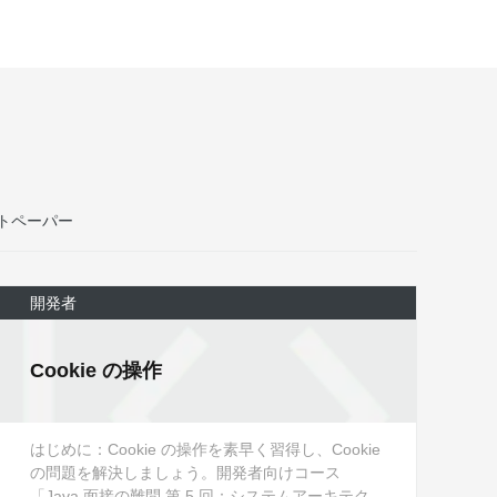
BLOG: Alibaba Cloud のデータセ
ンターが 2030 年までにクリーンエ
ネルギー 100% を達成する方法
Alibaba Cloud が 2030 年までに世界の
データセンターを 100% クリーンエネル
ギーで運用することを目指す取り組みを
ご紹介します。
トペーパー
詳細はこちら
開発者
Energy Expert
テクノロジーとイノベーションで企業の
カーボンニュートラル実現を支援しま
Cookie の操作
す。
詳細はこちら
はじめに：Cookie の操作を素早く習得し、Cookie
の問題を解決しましょう。開発者向けコース
トラストセンター
「Java 面接の難問 第 5 回：システムアーキテク