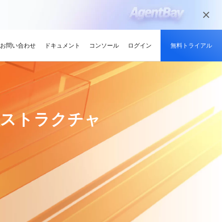
お問い合わせ
ドキュメント
コンソール
ログイン
無料トライアル
メディアとエンターテイメント
ンサイト
適化
グと認定
を探す
せ
最新情報
開発者ハブ
パートナーになる
推奨されるプログラム
デルを試す
高可用性を維持しながら、
デジタル化されたメディアジャーニー
やい成長を促進
解、画像生成、およびビデオ生成をサポートします。
で、今日のメディア市場向けにコンテン
競技大会
d Academy
ブ
がる
pute Service (ECS)
イベントとウェビナー
Alibaba Cloud プロジェクトハブ
パートナーネットワーク
無料トライアル：80+ のプ
インフラストラクチャ
ツを準備
oud は、Al で強化されたクラ
格。
トレーニングでクラウドス
ナーを素早く見つける
有し、Alibaba Cloud
トをホストし、エンタープライ
今後のイベントとオンデマンドイベント
プラットフォームを使用して開発者が構
Alibaba Cloud のチャネル、テクノロジ
ロダクト、100 万トークン /
ーン
ジーでオリンピック競技大
け、認定資格を取得しまし
てる
ードをどこでも拡張
を簡単に確認
築した実際のプロジェクトを探索しまし
ー、MSP パートナー、その他のパートナ
モデル
ント、効率的、かつ信頼で
ンセンター
ょう。
ープログラムのパートナーポータル
ションでサプライチェーン
ィ
Address (EIP)
プロダクトと機能のアップデート情報
開発者 MVP
ba Cloud オファーとプロモ
プロダクトの最新情報を入
loud をビジネスの成長に役立
知らせします
門家と話し、お客様のビジ
IP を個別に管理してインター
Alibaba Cloud サービスの最新の変更情
私たちのコミュニティをリードし、構築
手しましょう
Qwen3.7-Plus
様の紹介
たカスタム見積りを取得
トワークの品質を向上
報を入手できます。
し、刺激する開発者を祝福
ント基盤、長期推論、クロ
ネイティブマルチモーダル、1M コンテキ
最新の Alibaba Cloud オフ
ーク対応
スト、エージェントコーディング
ポート
RDS
プレスルーム
ァーのお知らせ
アナリスト企業による
バックアップを使用して、ビジ
最新ニュースとメディアリリース
us
Wan2.7-Image-Pro
ud の評価
を保存および管理
スマートにスケーリング：
視覚・言語統合と空間推論
インタラクティブ編集と長文レンダリン
企業向け軽量クラウドサー