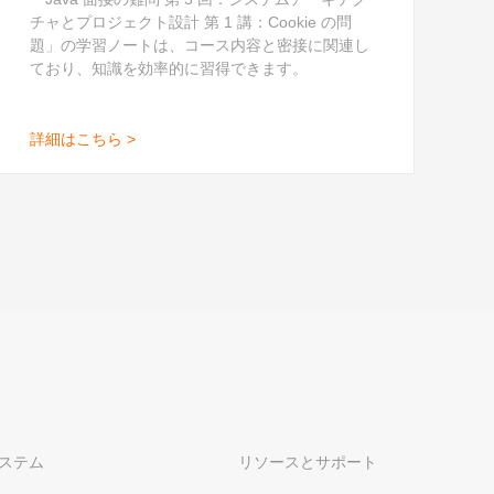
チャとプロジェクト設計 第 1 講：Cookie の問
Alibaba Cloud は信頼性、安全性、コン
プライアンスを備えたクラウドコンピュ
題」の学習ノートは、コース内容と密接に関連し
ーティング製品とサービスを提供してい
ており、知識を効率的に習得できます。
ます。
詳細はこちら
詳細はこちら >
ステム
リソースとサポート