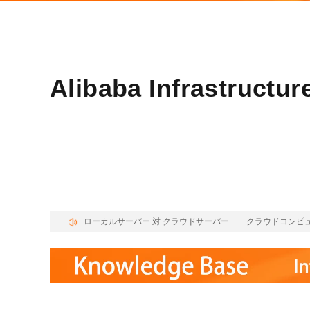
Wan2.7-I2V
Domain Names and Web
セキュリティとコンプライ
ネットワークと CDN
1 枚の画像から、深い情
あらゆるニーズに最適なド
アンス
像美を持つシネマティック
セキュリティ
データと分析
Alibaba Infrastr
ミドルウェア
エンタープライズサービス
データベース
生成 AI アプリケ
とアプリケーション
分析コンピューティング
Qoder
クラウド移行
企業専用のデプロイに使用
メディアサービス
クラウドネイティブ
リジェントコーディングア
す。
エンタープライズサービス
ハイブリッドクラウド
Qoder CN
とクラウドコミュニケーシ
インテリジェントなコード補
で無料トライアル
ローカルサーバー 対 クラウドサーバー
クラウドコンピュ
中小企業向けソリューショ
ョン
ット、複数ファイルの編集
ン
化により開発者の生産性を
ドメイン名と Web サイト
で強化されたコーディング
です。
エンドユーザーコンピュー
ティング