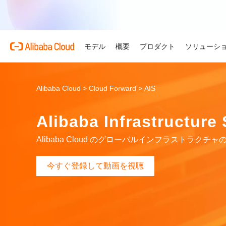
モデル
概要
プロダクト
ソリューシ
プロダクト
自動車
Alibaba Cloud 
おすすめの商品
概要とツール
技術リソース
マーケットプレイス
サポートとプロフェ
Alibaba Cloud >
Cloud Forward >
AIS
Alibaba Cloud M
複雑さを強さへ。AI が自
する。
Alibaba Cloud について
Simple Application Serv
料金計算ツール
ドキュメント
ISV 向け AI アライアン
プロフェッショナルサー
Alibaba Infrastru
AI駆動のクラウド技術
軽量アプリを簡単にコスト
使用量とニーズに基づいて
プロダクトガイドと FAQ
Alibaba Cllud と提携
クラウドジャーニーを設計
リテール
見積もり
ンを構築して共に成長
化するためのエキスパート
AI ソリューションで小売
Alibaba Cloud のグローバルインフラストラクチャ
Alibaba Cloud のグ
Container Service for Ku
アーキテクチャセンター
ス
モデル
業種別
おすすめの商品
を効率化し、一人ひとりに
ーク
(ACK)
無料トライアル
お客様の ISV を育成
サポートプラン
信頼性が高く、安全で効率
な体験を届けます
世界における Alibaba Cl
マネージド Kubernetes
80 を超えるクラウドプロ
アーキテクチャを設計しま
ISV パートナーとしてリ
スタートアップからエンタ
技術ソリューション
Qwen3.8-Max
AI と機械学習
今すぐ登録して動画を視聴
スとご利用可能地域の紹介
チャでコンテナー化アプリ
お試しください。
のアクセス、市場への参入
で、あらゆる段階で柔軟に
コーディングも専門業務も
インテリジェントソリュ
行、スケーリング
用
AI
コンピューティング
グローバルオフィス
Certificate Management 
スプローラー
Qwen-Image-3.0
(Original SSL Certificate)
世界4大陸にオフィスを構
AI が導く、最適なソリュ
ウェブサイト
コンテナ
プロ仕様の図解生成と精緻
ばでサービスをご提供
Web サイトとユーザー間
リズムで、視覚表現の品質
アな接続を作成
ネットワーク
ストレージ