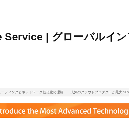
度なカメラワークで映像を自在に演出
を最適化し、1
析にも対応
site
Wan2.7-VideoEdit
感と圧倒的な映
メイン
動画を生成
プロンプトひとつで局所から全体まで、
柔軟に動画を編集
ucture Service | グロ
ーション
AI サービス
AI ユース
モデルエクスペリエンス
AI Token Pla
可能なインテ
本格的なマルチモーダルモデル機能をオ
プラン・多モ
シスタントで
ンラインでご体験ください。
お得。
Platform for AI
AI ビデオ作
完、AI チャ
エンドツーエンドのモデリング、トレー
Wanxiang 
ーティングとネットワーク仮想化の理解
人気のクラウドプロダクトが最大 90% 
、タスク自動
ニング、および推論サービスをデプロイ
ビデオ制作を
向上する、AI
するのための、AI ネイティブアルゴリズ
す。
ビデオ生成モデルのファインチューニ
アシスタント
ムエンジニアリングプラットフォームで
ング
す。
モデルのファインチューニングにより、
Wan のテキストからビデオ生成機能をカ