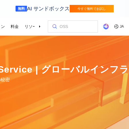
AI サンドボックス
無料
今すぐ無料でお試し
ョン
料金
リソース
パートナー
サポート
JA
金融サービス
ゲーム
を選ぶ理由
ッショナルサービス
お客様とイ
コストを最
トレーニン
パートナー
お問い合わ
odel Studio
視覚モ
動車業界を変革
Alibaba Cloudでイノベーションを加速さ
グローバルで
せる
エンタープライズグレードの大規模モデルサービスとアプリケーション開発プラットフォームです。
ゲームのすば
画像の理
er (SAS)
ス
ビス
Asia Accelerator
料金オプション
ブログ
Alibaba Cloud Marketplace
パートナー支援プログラム
Alibaba Cloud Model Studio
オリンピック
移行して節約
Alibaba Clou
パートナーハ
私たちとつな
Elastic Com
cture Service | グローバル
効率よく実行
即座に料金を
し、AIソリューショ
、移行、最適
Alibaba Cloud でアジアでの成功を加速
柔軟な料金で Alibaba Cloud を最大限に
クラウドに関する最新のインサイトと開
パートナーと ISV からすぐにデプロイで
専任マネージャーによるパートナー向け
業界をリードする生成 AI モデルで、AI の
Alibaba Cl
高性能・低価
専門家による
理想のパート
フィードバックを共
Web サイ
スポーツ
サプライチェ
によるサービ
活用
発者向けのトレンド情報
きるソリューションを探す
の優先技術サポートとより迅速な問題解
利用を容易に促進
ウドテクノロ
キルを身に着
の改善に役立
ズワークロ
の購買プロセス
インテリジェントテクノロジーでスポー
インテリジェ
の秘密
ローバルネットワ
bernetes
Go Global
プロモーショ
決
会をサポート
ょう。
合わせた最適
ツ業界をデジタル化
きるソリュー
ホワイトペーパー
Platform for AI (PAI)
ケーススタデ
お問い合わせ
Elastic IP 
的なクラウド
グローバルパートナーシップのメリット
最新の Aliba
を強化
oud のプレゼン
 インフラストラク
ダクトを無料で
しょう。
ソース、市場へ
ープライズま
Alibaba Cloud のテクノロジーの背後に
エンドツーエンドのエンジニアリングタス
Alibaba C
ーションをお
セールスの専
パブリック 
HappyHorse-1.1-T2V
Qwen3.7-Max
トラストセンター
ケーションを実
サポートを活
サポート
ある方法と理由を探る研究
クの実行
てているお客
ネスに合わせ
ネットネッ
、全面進化。
映画級のクリエイティブ生成で、究極の
汎用エージェ
ーションエク
セキュアでコンプライアンスが高く、グ
ダイナミックなディテールまで再現
スフレームワ
Service
Object Storage Service (OSS)
アナリストレ
ApsaraDB 
ローバルに信頼できるクラウドインフラ
え、お客様のそ
ーション
ストラクチャで企業を強化
大量のデータをクラウドに保存し、時間と
業界のトップ
自動監視と
Wan2.7-T2V
Qwen3-VL-Pl
なフォトリア
に安全でセキュ
場所を問わずアクセス
Alibaba Clo
ネスデータ
を向上
最長 15 秒の精細な動画を高速生成し、高
ネイティブな