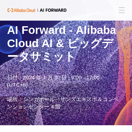
AI Forward - Alibaba
Cloud AI & ビッグデ
ータサミット
日付：2024 年 1 月 30 日 | 9:00 - 17:00
(UTC+8)
場所：シンガポール、サンズエキスポ＆コンベ
ンションセンター 4 階