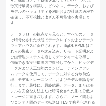
す。機密コンテナ技術を通じて TDX ベースの分
散実行環境を構築し、ビジネス、データ、および
モデルのセキュリティを利用および計算の過程で
確保し、不可視性と改ざん不可能性を実現しま
す。
データフローの観点から見ると、すべてのデータ
は暗号化された状態でデータレイクおよびデータ
ウェアハウスに保存されます。BigDL PPML はこ
れらの機密データを読み込み、リモート証明およ
び鍵管理システムを通じてデータキーを取得し、
信頼できる実行環境内で復号してから、ビッグデ
ータおよび人工知能のコンピューティングフレー
ムワークを使用して、データに対する分散前処
理、モデルトレーニング、およびモデル推論を実
行します。最後に、最終結果、データ、またはモ
デルを安全な方法または暗号化された形で分散ス
トレージに書き戻します。さらに、ノード間およ
びコンテナ間のデータ転送は TLS で暗号化される