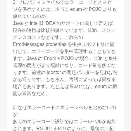
2. プロパティファイルでエラーコードとメッセー
ジを保存するのは、本当に enum や POJO よりも
優れているのか
Java と IntelliJ IDEA のサポートに関して言えば、
現在の連携は比較的優れています。i18n、メンテ
ナンスコストなどです。これらの
ErrorMessages.properties を中央リポジトリに提
出して、エラーコードを集中管理することもでき
ます。Java の Enum + POJO の場合、i18n と集中
管理の両方がより煩雑になり、コード量も多くな
ります。前述の jdoctor の問題ビルダーを見れば分
かる通りです。もちろん、言語によっては異なる
場合もあります。たとえば Rust では、enum の機
能が豊富なため、
3. なぜエラーコードにエラーレベルを含めないの
か
多くのエラーコード設計ではエラーレベルが追加
されます。RS-001-404-9 のように、最後の 1 桁